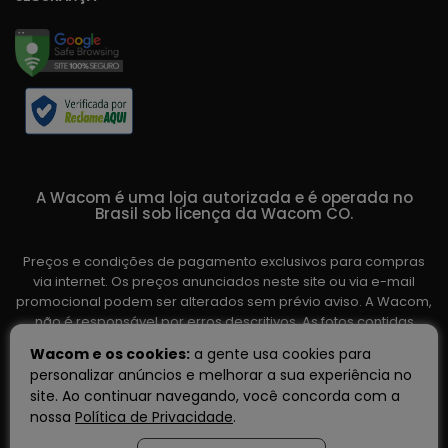
A Wacom é uma loja autorizada e é operada no
Brasil sob licença da Wacom CO.
Preços e condições de pagamento exclusivos para compras
via internet. Os preços anunciados neste site ou via e-mail
promocional podem ser alterados sem prévio aviso. A Wacom,
não é responsável por erros descritivos. As fotos contidas
nesta página são meramente ilustrativas do produto e podem
Wacom e os cookies:
a gente usa cookies para
variar de acordo com o fornecedor/lote do fabricante. Ofertas
personalizar anúncios e melhorar a sua experiência no
válidas até o término de nossos estoques. Vendas sujeitas à
site. Ao continuar navegando, você concorda com a
análise e confirmação de dados.
nossa
Política de Privacidade
.