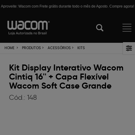
Aproveite: Wacom com Frete grátis durante todo o mês de Agosto. Compre agora!
HOME
>
PRODUTOS
>
ACESSÓRIOS
>
KITS
Kit Display Interativo Wacom
Cintiq 16'' + Capa Flexível
Wacom Soft Case Grande
Cód.:
148