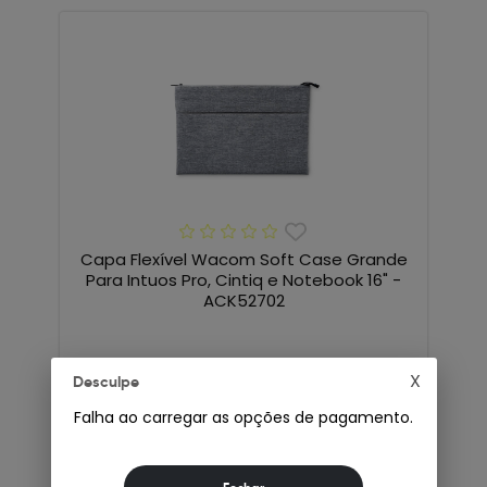
Capa Flexível Wacom Soft Case Grande
Para Intuos Pro, Cintiq e Notebook 16" -
ACK52702
Indisponível
X
Desculpe
Falha ao carregar as opções de pagamento.
VER DETALHES