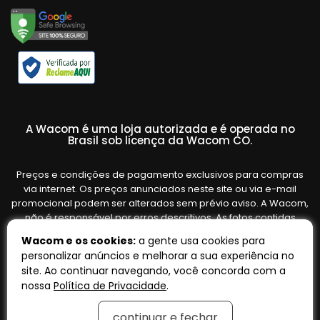
A Wacom é uma loja autorizada e é operada no
Brasil sob licença da Wacom CO.
Preços e condições de pagamento exclusivos para compras
via internet. Os preços anunciados neste site ou via e-mail
promocional podem ser alterados sem prévio aviso. A Wacom,
não é responsável por erros descritivos. As fotos contidas
nesta página são meramente ilustrativas do produto e podem
Wacom e os cookies:
a gente usa cookies para
variar de acordo com o fornecedor/lote do fabricante. Ofertas
personalizar anúncios e melhorar a sua experiência no
válidas até o término de nossos estoques. Vendas sujeitas à
site. Ao continuar navegando, você concorda com a
análise e confirmação de dados.
nossa
Política de Privacidade
.
continuar e fechar