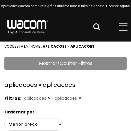
Aproveite: Wacom com Frete grátis durante todo o mês de Agosto. Compre agora!
VOCÊ ESTÁ EM:
HOME
.
APLICACOES » APLICACOES
Mostrar/Ocultar Filtros
aplicacoes » aplicacoes
Filtros:
aplicacoes
aplicacoes
Ordernar por