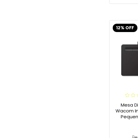
12% OFF
Mesa Di
Wacom In
Pequena
De 