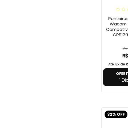
Ponteira
Wacom ,
Compatív
CP9130
De 
R$
Até 12x de
R
OFER
1 Di
32% OFF