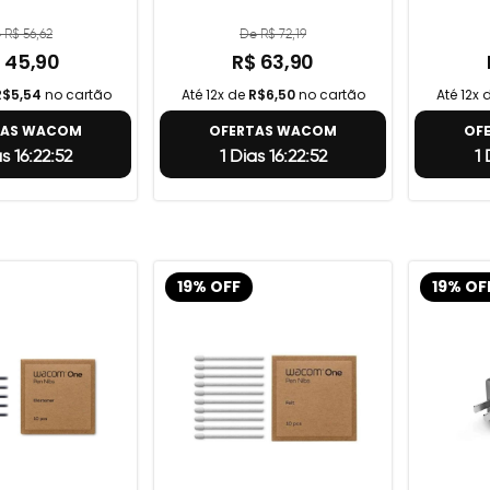
 R$ 56,62
De R$ 72,19
 45,90
R$ 63,90
R$5,54
no cartão
Até 12x de
R$6,50
no cartão
Até 12x 
TAS WACOM
OFERTAS WACOM
OF
as 16:22:51
1 Dias 16:22:51
1 
19% OFF
19% OF