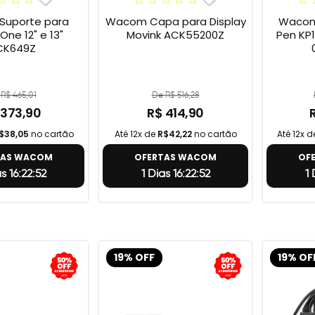
uporte para
Wacom Capa para Display
Wacom 
e 12" e 13"
Movink ACK55200Z
Pen KP1
CK649Z
R$ 465,01
De R$ 516,28
 373,90
R$ 414,90
$38,05
no cartão
Até 12x de
R$42,22
no cartão
Até 12x 
TAS WACOM
OFERTAS WACOM
OF
as 16:22:51
1 Dias 16:22:51
1 
19% OFF
19% OF