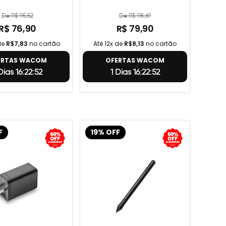
De R$ 95,52
De R$ 98,69
R$ 76,90
R$ 79,90
de
R$7,83
no cartão
Até 12x de
R$8,13
no cartão
ERTAS WACOM
OFERTAS WACOM
Dias 16:22:51
1 Dias 16:22:51
F
19% OFF