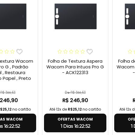
Textura Wacom
Folha de Textura Aspera
Folha d
ro G , Padrão
Wacom Para Intuos Pro G
Wacom P
l , Restaura
- ACK122313
-
 Papel , Preto
R$ 366,53
De R$ 366,53
 246,90
R$ 246,90
$25,12
no cartão
Até 12x de
R$25,12
no cartão
Até 12x 
TAS WACOM
OFERTAS WACOM
OF
as 16:22:51
1 Dias 16:22:51
1 