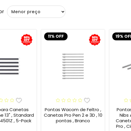
or
11% OFF
19% OF
para Canetas
Pontas Wacom de Feltro ,
Ponta
13" , Standard
Canetas Pro Pen 2 e 3D , 10
Nibs
4501Z , 5-Pack
pontas , Branco
Caneta
Pro , C