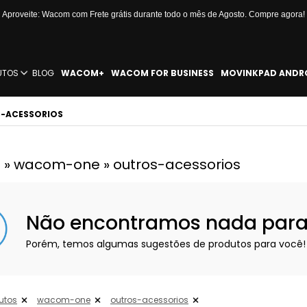
Aproveite: Wacom com Frete grátis durante todo o mês de Agosto. Compre agora!
UTOS
BLOG
WACOM+
WACOM FOR BUSINESS
MOVINKPAD ANDR
-ACESSORIOS
 » wacom-one » outros-acessorios
Não encontramos nada para e
Porém, temos algumas sugestões de produtos para você!
utos
wacom-one
outros-acessorios