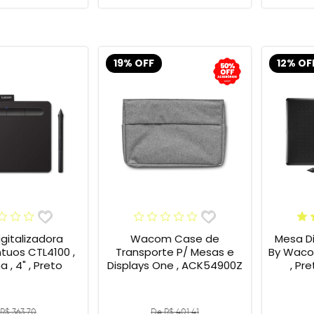
19% OFF
12% OF
gitalizadora
Wacom Case de
Mesa Di
tuos CTL4100 ,
Transporte P/ Mesas e
By Wacom
 , 4" , Preto
Displays One , ACK54900Z
, Pr
R$ 363,70
De R$ 401,41