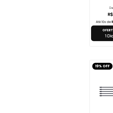
De
R$
Até 10x de
OFER
1 Di
19% OFF