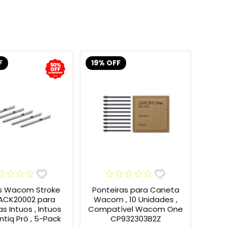
F
19% OFF
s Wacom Stroke
Ponteiras para Caneta
 ACK20002 para
Wacom , 10 Unidades ,
s Intuos , Intuos
Compatível Wacom One
intiq Pró , 5-Pack
CP932303B2Z