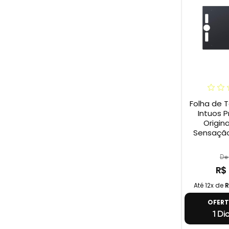
Folha de 
Intuos P
Origina
Sensação
De 
R$
Até 12x de
R
OFER
1 Di