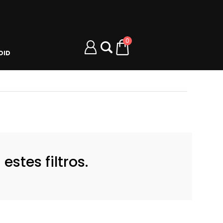
0
OID
stes filtros.