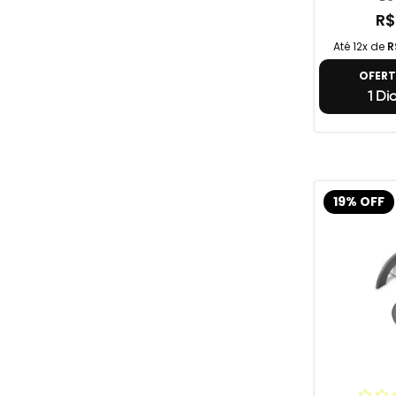
R$
Até 12x de
R
OFER
1 Di
19% OFF