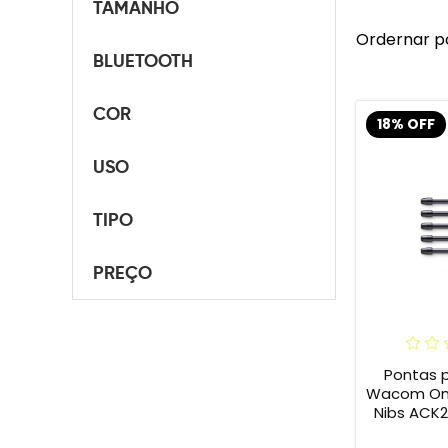
TAMANHO
Ordernar p
BLUETOOTH
COR
18% OFF
USO
TIPO
PREÇO
Pontas 
Wacom One 
Nibs ACK2