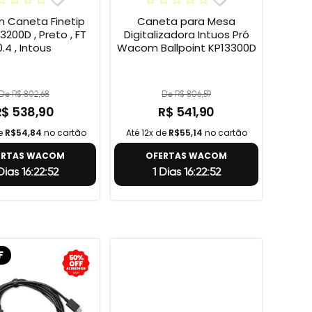
Caneta Finetip
Caneta para Mesa
3200D , Preto , FT
Digitalizadora Intuos Pró
0.4 , Intous
Wacom Ballpoint KP13300D
De R$ 802,68
De R$ 806,59
R$ 538,90
R$ 541,90
de
R$54,84
no cartão
Até 12x de
R$55,14
no cartão
ERTAS WACOM
OFERTAS WACOM
Dias 16:22:51
1 Dias 16:22:51
F