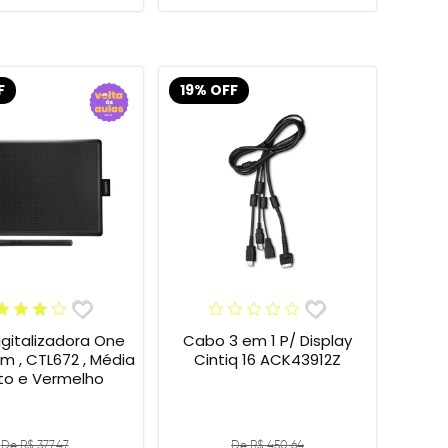
F
19% OFF
gitalizadora One
Cabo 3 em 1 P/ Display
 , CTL672 , Média
Cintiq 16 ACK43912Z
eto e Vermelho
De R$ 377,47
De R$ 450,64