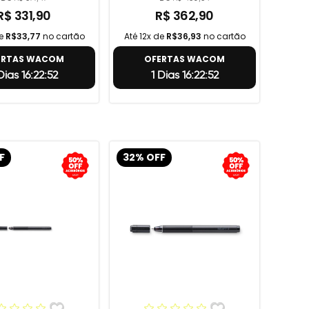
R$ 331,90
R$ 362,90
de
R$33,77
no cartão
Até 12x de
R$36,93
no cartão
ERTAS WACOM
OFERTAS WACOM
Dias 16:22:51
1 Dias 16:22:51
F
32% OFF