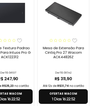
e Textura Padrao
Mesa de Extensão Para
ara Intuos Pro G
Cintiq Pro 27 Wacom
 ACK122312
ACK44826Z
De R$ 369,07
De R$ 387,42
R$ 247,90
R$ 311,90
de
R$25,23
no cartão
Até 12x de
R$31,74
no cartão
ERTAS WACOM
OFERTAS WACOM
Dias 16:22:51
1 Dias 16:22:51