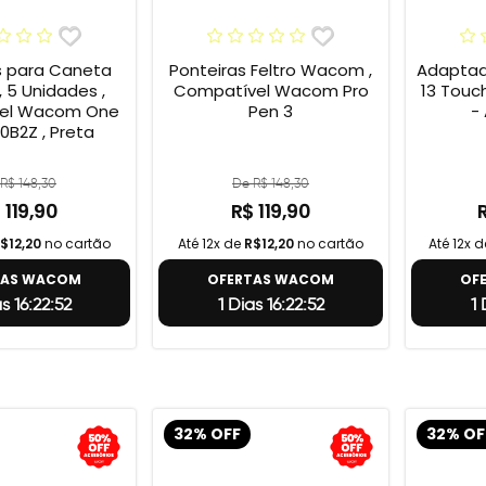
s para Caneta
Ponteiras Feltro Wacom ,
Adaptad
 5 Unidades ,
Compatível Wacom Pro
13 Touc
el Wacom One
Pen 3
-
0B2Z , Preta
R$ 148,30
De R$ 148,30
 119,90
R$ 119,90
$12,20
no cartão
Até 12x de
R$12,20
no cartão
Até 12x 
TAS WACOM
OFERTAS WACOM
OF
as 16:22:51
1 Dias 16:22:51
1 
32% OFF
32% OF