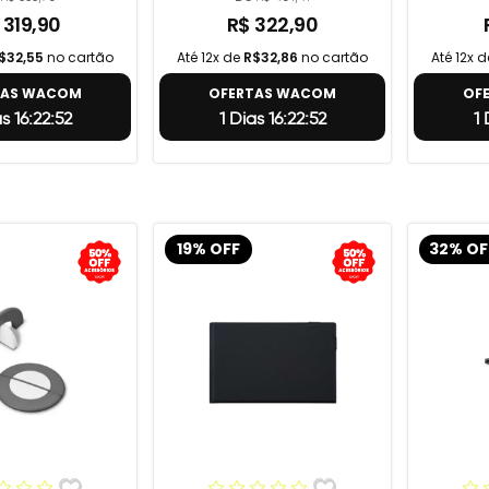
 319,90
R$ 322,90
$32,55
no cartão
Até 12x de
R$32,86
no cartão
Até 12x 
TAS WACOM
OFERTAS WACOM
OF
as 16:22:51
1 Dias 16:22:51
1 
19% OFF
32% OF