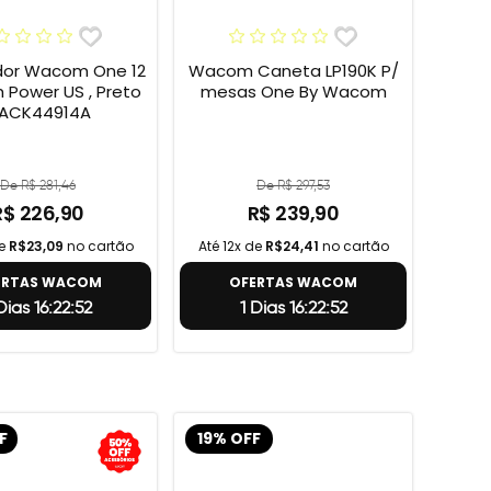
or Wacom One 12
Wacom Caneta LP190K P/
h Power US , Preto
mesas One By Wacom
 ACK44914A
De R$ 281,46
De R$ 297,53
R$ 226,90
R$ 239,90
de
R$23,09
no cartão
Até 12x de
R$24,41
no cartão
ERTAS WACOM
OFERTAS WACOM
Dias 16:22:51
1 Dias 16:22:51
F
19% OFF