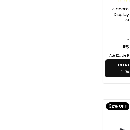
Wacom S
Display On
A
De 
R$
Até 12x de
R
OFER
1 Di
32% OFF