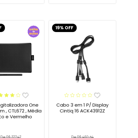
F
19% OFF
gitalizadora One
Cabo 3 em 1 P/ Display
 , CTL672 , Média
Cintiq 16 ACK43912Z
eto e Vermelho
De R$ 377,47
De R$ 450,64