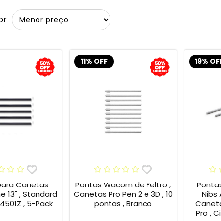
or
11% OFF
19% OF
para Canetas
Pontas Wacom de Feltro ,
Ponta
13" , Standard
Canetas Pro Pen 2 e 3D , 10
Nibs
4501Z , 5-Pack
pontas , Branco
Caneta
Pro , C