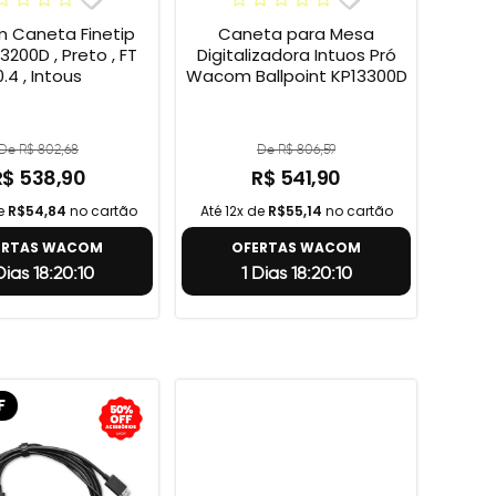
Caneta Finetip
Caneta para Mesa
3200D , Preto , FT
Digitalizadora Intuos Pró
0.4 , Intous
Wacom Ballpoint KP13300D
De R$ 802,68
De R$ 806,59
R$ 538,90
R$ 541,90
de
R$54,84
no cartão
Até 12x de
R$55,14
no cartão
ERTAS WACOM
OFERTAS WACOM
 Dias 18:20:9
1 Dias 18:20:9
F