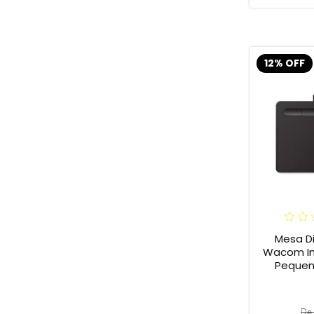
12% OFF
Mesa Di
Wacom In
Pequena
De 