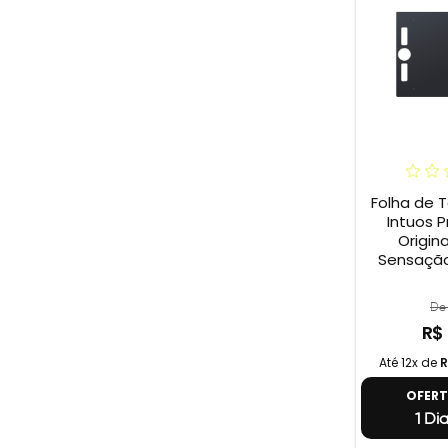
Folha de 
Intuos P
Origina
Sensação
De 
R$
Até 12x de
R
OFER
1 Di