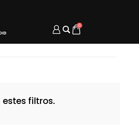
0
OID
stes filtros.