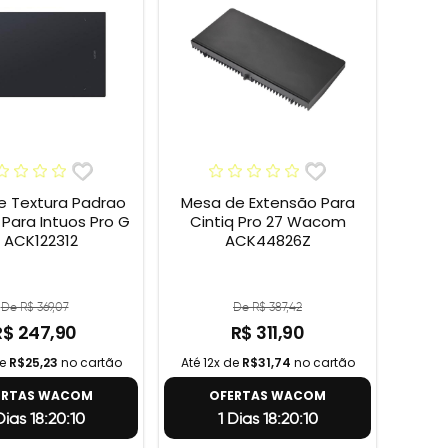
e Textura Padrao
Mesa de Extensão Para
ara Intuos Pro G
Cintiq Pro 27 Wacom
 ACK122312
ACK44826Z
De R$ 369,07
De R$ 387,42
R$ 247,90
R$ 311,90
de
R$25,23
no cartão
Até 12x de
R$31,74
no cartão
ERTAS WACOM
OFERTAS WACOM
 Dias 18:20:9
1 Dias 18:20:9