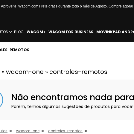
Aproveite: Wacom com Frete grátis durante todo o mês de Agosto. Compre agora!
UTOS
BLOG
WACOM+
WACOM FOR BUSINESS
MOVINKPAD ANDR
OLES-REMOTOS
 » wacom-one » controles-remotos
Não encontramos nada para e
Porém, temos algumas sugestões de produtos para você!
utos
wacom-one
controles-remotos