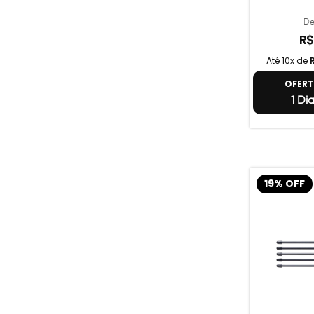
De
R$
Até 10x de
OFER
1 Di
19% OFF