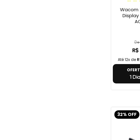
Wacom S
Display On
A
De 
R$
Até 12x de
R
OFER
1 Di
32% OFF