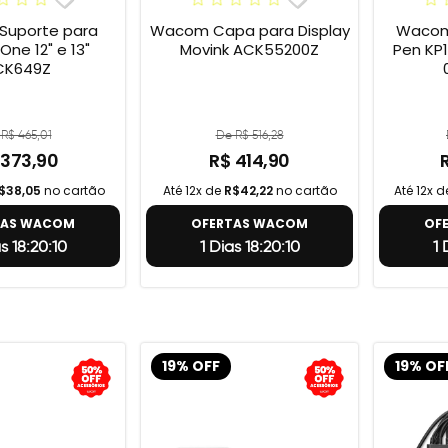
uporte para
Wacom Capa para Display
Wacom 
e 12" e 13"
Movink ACK55200Z
Pen KP1
CK649Z
R$ 465,01
De R$ 516,28
 373,90
R$ 414,90
$38,05
no cartão
Até 12x de
R$42,22
no cartão
Até 12x 
TAS WACOM
OFERTAS WACOM
OF
as 18:20:9
1 Dias 18:20:9
1
19% OFF
19% OF