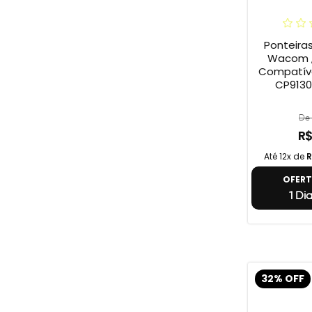
Ponteira
Wacom ,
Compatív
CP9130
De 
R$
Até 12x de
R
OFER
1 Di
32% OFF