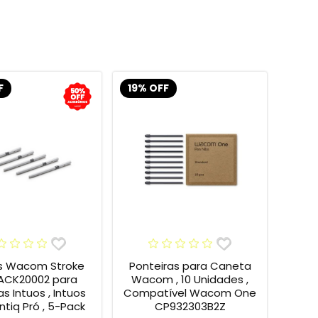
F
19% OFF
s Wacom Stroke
Ponteiras para Caneta
 ACK20002 para
Wacom , 10 Unidades ,
s Intuos , Intuos
Compatível Wacom One
intiq Pró , 5-Pack
CP932303B2Z