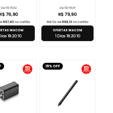
De R$ 95,52
De R$ 98,69
R$ 76,90
R$ 79,90
de
R$7,83
no cartão
Até 12x de
R$8,13
no cartão
ERTAS WACOM
OFERTAS WACOM
 Dias 18:20:9
1 Dias 18:20:9
F
19% OFF