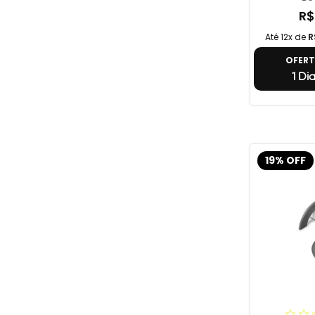
R$
Até 12x de
R
OFER
1 Di
19% OFF