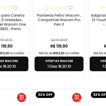
s para Caneta
Ponteiras Feltro Wacom ,
Adaptad
 5 Unidades ,
Compatível Wacom Pro
13 Touc
el Wacom One
Pen 3
-
0B2Z , Preta
R$ 148,30
De R$ 148,30
 119,90
R$ 119,90
$12,20
no cartão
Até 12x de
R$12,20
no cartão
Até 12x 
TAS WACOM
OFERTAS WACOM
OF
as 18:20:9
1 Dias 18:20:9
1
32% OFF
32% OF