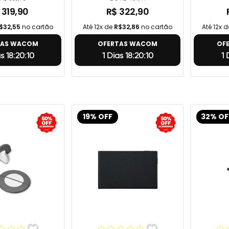
 319,90
R$ 322,90
$32,55
no cartão
Até 12x de
R$32,86
no cartão
Até 12x 
TAS WACOM
OFERTAS WACOM
OF
as 18:20:9
1 Dias 18:20:9
1
19% OFF
32% OF