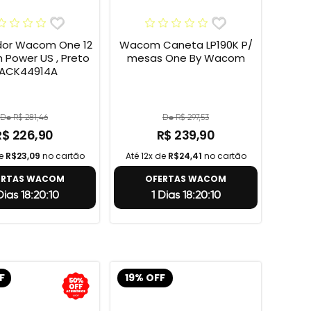
or Wacom One 12
Wacom Caneta LP190K P/
h Power US , Preto
mesas One By Wacom
 ACK44914A
De R$ 281,46
De R$ 297,53
R$ 226,90
R$ 239,90
de
R$23,09
no cartão
Até 12x de
R$24,41
no cartão
ERTAS WACOM
OFERTAS WACOM
 Dias 18:20:9
1 Dias 18:20:9
F
19% OFF