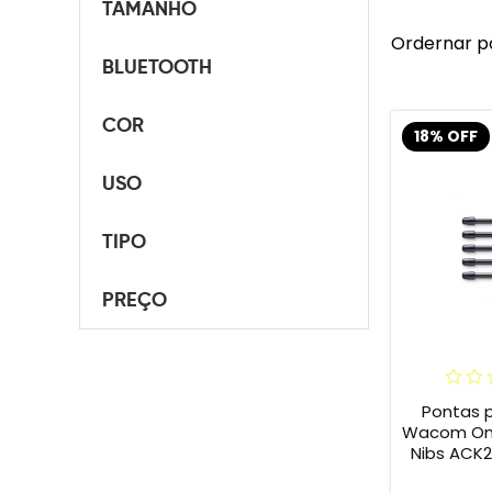
TAMANHO
Ordernar p
BLUETOOTH
COR
18% OFF
USO
TIPO
PREÇO
Pontas 
Wacom One 
Nibs ACK2