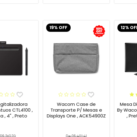
19% OFF
12% OF
gitalizadora
Wacom Case de
Mesa Di
tuos CTL4100 ,
Transporte P/ Mesas e
By Wacom
 , 4" , Preto
Displays One , ACK54900Z
, Pr
R$ 363,70
De R$ 401,41