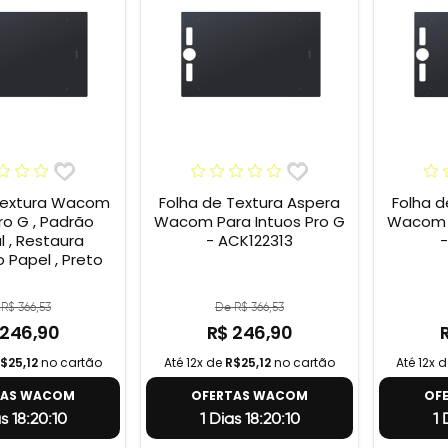
Textura Wacom
Folha de Textura Aspera
Folha d
ro G , Padrão
Wacom Para Intuos Pro G
Wacom P
l , Restaura
- ACK122313
-
 Papel , Preto
R$ 366,53
De R$ 366,53
 246,90
R$ 246,90
$25,12
no cartão
Até 12x de
R$25,12
no cartão
Até 12x 
TAS WACOM
OFERTAS WACOM
OF
as 18:20:9
1 Dias 18:20:9
1