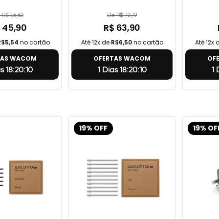
 R$ 56,62
De R$ 72,19
 45,90
R$ 63,90
R$5,54
no cartão
Até 12x de
R$6,50
no cartão
Até 12x 
TAS WACOM
OFERTAS WACOM
OF
as 18:20:9
1 Dias 18:20:9
1
19% OFF
19% OF