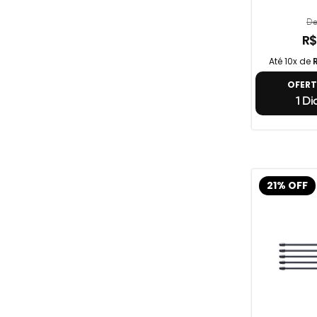
De
R$
Até 10x de
OFER
1 Di
21% OFF