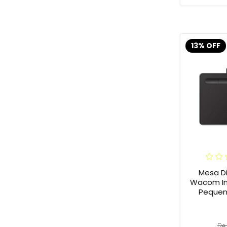
13% OFF
Mesa Di
Wacom In
Pequena
De 