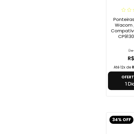
Ponteira
Wacom ,
Compatív
CP9130
De 
R$
Até 12x de
R
OFER
1 Di
34% OFF