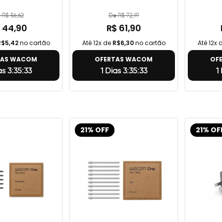
 R$ 56,62
De R$ 72,19
 44,90
R$ 61,90
R$5,42
no cartão
Até 12x de
R$6,30
no cartão
Até 12x 
TAS WACOM
OFERTAS WACOM
OF
as 3:35:32
1 Dias 3:35:32
1
21% OFF
21% OF