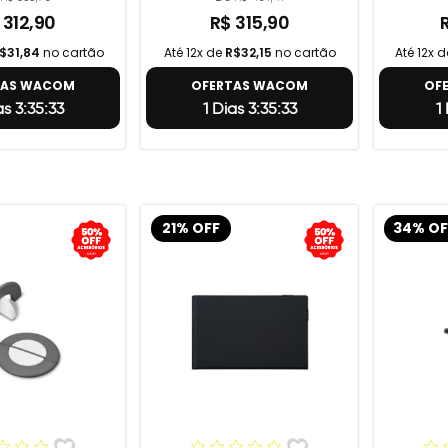
 312,90
R$ 315,90
$31,84
no cartão
Até 12x de
R$32,15
no cartão
Até 12x 
TAS WACOM
OFERTAS WACOM
OF
as 3:35:32
1 Dias 3:35:32
1
21% OFF
34% OF