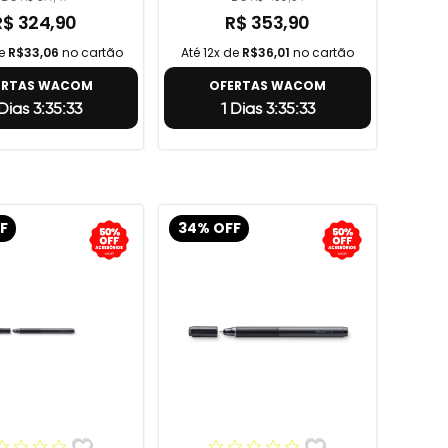
R$ 324,90
R$ 353,90
de
R$33,06
no cartão
Até 12x de
R$36,01
no cartão
ERTAS WACOM
OFERTAS WACOM
 Dias 3:35:32
1 Dias 3:35:32
F
34% OFF