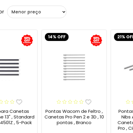
or
14% OFF
21% OF
para Canetas
Pontas Wacom de Feltro ,
Ponta
13" , Standard
Canetas Pro Pen 2 e 3D , 10
Nibs
4501Z , 5-Pack
pontas , Branco
Caneta
Pro , C