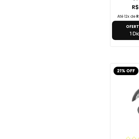
R$
Até 12x de
R
OFER
1 Di
21% OFF