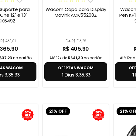
uporte para
Wacom Capa para Display
Wacom 
e 12" e 13"
Movink ACK55200Z
Pen KP1
CK649Z
R$ 465,01
De R$ 516,28
 365,90
R$ 405,90
$37,23
no cartão
Até 12x de
R$41,30
no cartão
Até 12x 
TAS WACOM
OFERTAS WACOM
OF
as 3:35:32
1 Dias 3:35:32
1
21% OFF
21% OF