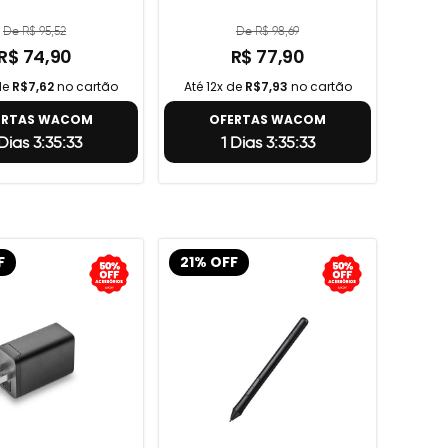
De R$ 95,52
De R$ 98,69
R$ 74,90
R$ 77,90
de
R$7,62
no cartão
Até 12x de
R$7,93
no cartão
ERTAS WACOM
OFERTAS WACOM
 Dias 3:35:32
1 Dias 3:35:32
F
21% OFF