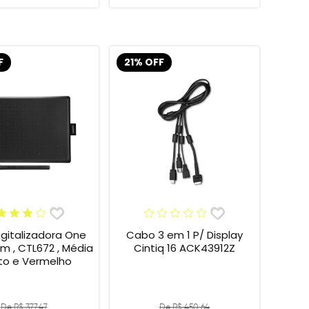
F
21% OFF
gitalizadora One
Cabo 3 em 1 P/ Display
 , CTL672 , Média
Cintiq 16 ACK43912Z
eto e Vermelho
De R$ 377,47
De R$ 450,64