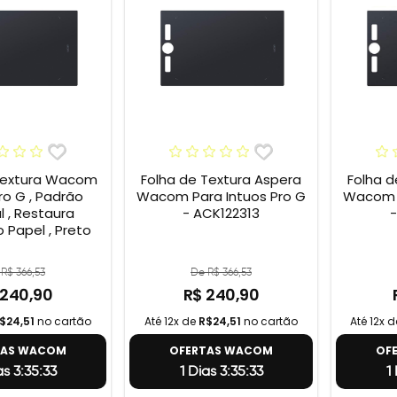
Textura Wacom
Folha de Textura Aspera
Folha d
ro G , Padrão
Wacom Para Intuos Pro G
Wacom P
l , Restaura
- ACK122313
-
 Papel , Preto
R$ 366,53
De R$ 366,53
 240,90
R$ 240,90
$24,51
no cartão
Até 12x de
R$24,51
no cartão
Até 12x 
TAS WACOM
OFERTAS WACOM
OF
as 3:35:32
1 Dias 3:35:32
1