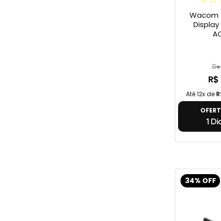
Wacom S
Display On
A
De 
R$
Até 12x de
R
OFER
1 Di
34% OFF