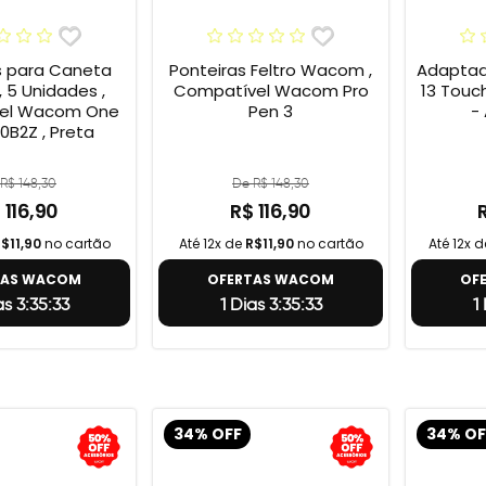
s para Caneta
Ponteiras Feltro Wacom ,
Adaptad
 5 Unidades ,
Compatível Wacom Pro
13 Touc
el Wacom One
Pen 3
-
0B2Z , Preta
R$ 148,30
De R$ 148,30
 116,90
R$ 116,90
$11,90
no cartão
Até 12x de
R$11,90
no cartão
Até 12x 
TAS WACOM
OFERTAS WACOM
OF
as 3:35:32
1 Dias 3:35:32
1
34% OFF
34% OF