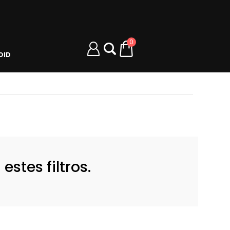
0
OID
stes filtros.