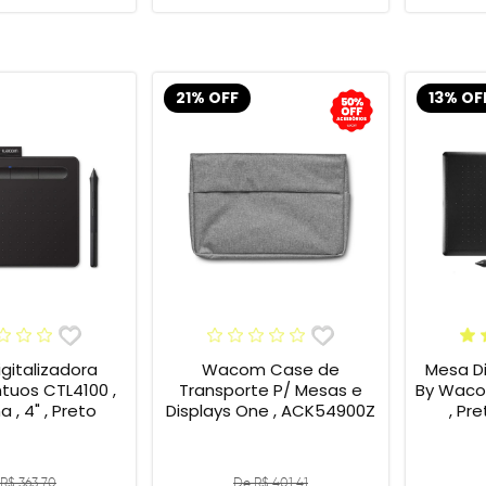
21% OFF
13% OF
gitalizadora
Wacom Case de
Mesa Di
tuos CTL4100 ,
Transporte P/ Mesas e
By Wacom
 , 4" , Preto
Displays One , ACK54900Z
, Pr
R$ 363,70
De R$ 401,41