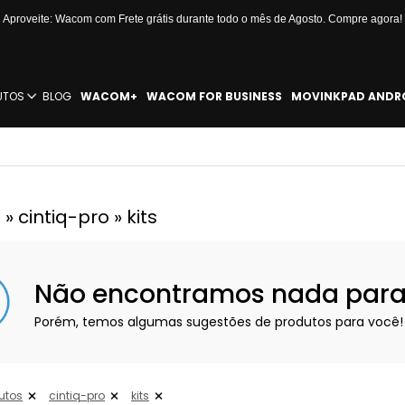
Aproveite: Wacom com Frete grátis durante todo o mês de Agosto. Compre agora!
UTOS
BLOG
WACOM+
WACOM FOR BUSINESS
MOVINKPAD ANDR
» cintiq-pro » kits
Não encontramos nada para e
Porém, temos algumas sugestões de produtos para você!
utos
cintiq-pro
kits