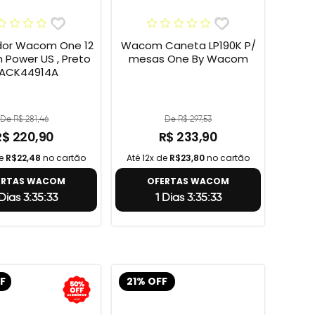
or Wacom One 12
Wacom Caneta LP190K P/
h Power US , Preto
mesas One By Wacom
 ACK44914A
De R$ 281,46
De R$ 297,53
R$ 220,90
R$ 233,90
de
R$22,48
no cartão
Até 12x de
R$23,80
no cartão
ERTAS WACOM
OFERTAS WACOM
 Dias 3:35:32
1 Dias 3:35:32
F
21% OFF