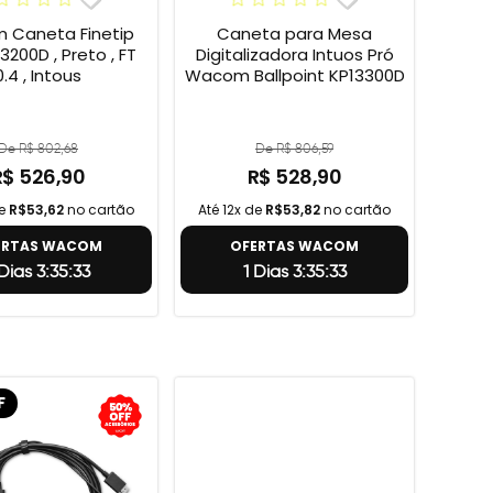
Caneta Finetip
Caneta para Mesa
3200D , Preto , FT
Digitalizadora Intuos Pró
0.4 , Intous
Wacom Ballpoint KP13300D
De R$ 802,68
De R$ 806,59
R$ 526,90
R$ 528,90
de
R$53,62
no cartão
Até 12x de
R$53,82
no cartão
ERTAS WACOM
OFERTAS WACOM
 Dias 3:35:32
1 Dias 3:35:32
F