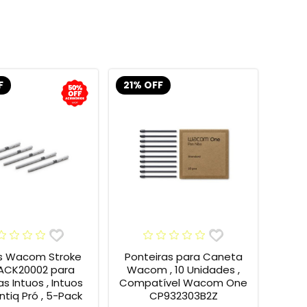
F
21% OFF
s Wacom Stroke
Ponteiras para Caneta
 ACK20002 para
Wacom , 10 Unidades ,
s Intuos , Intuos
Compatível Wacom One
intiq Pró , 5-Pack
CP932303B2Z