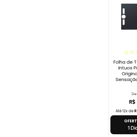
Folha de 
Intuos P
Origina
Sensação
De 
R$
Até 12x de
R
OFER
1 Di