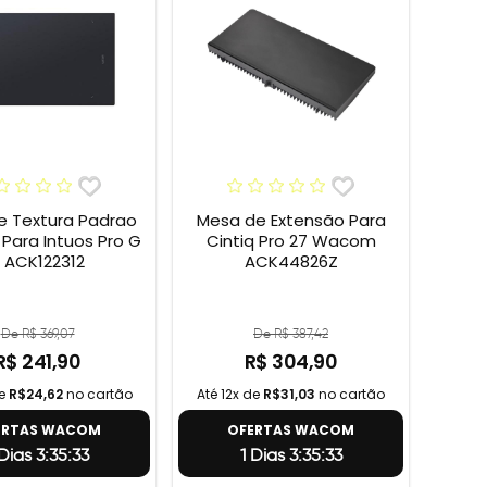
e Textura Padrao
Mesa de Extensão Para
ara Intuos Pro G
Cintiq Pro 27 Wacom
 ACK122312
ACK44826Z
De R$ 369,07
De R$ 387,42
R$ 241,90
R$ 304,90
de
R$24,62
no cartão
Até 12x de
R$31,03
no cartão
ERTAS WACOM
OFERTAS WACOM
 Dias 3:35:32
1 Dias 3:35:32