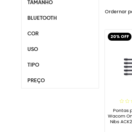
TAMANHO
Ordernar p
BLUETOOTH
COR
20% OFF
USO
TIPO
PREÇO
Pontas 
Wacom One 
Nibs ACK2