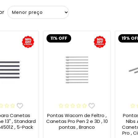
or
11% OFF
19% OF
para Canetas
Pontas Wacom de Feltro ,
Ponta
13" , Standard
Canetas Pro Pen 2 e 3D , 10
Nibs
4501Z , 5-Pack
pontas , Branco
Caneta
Pro , C