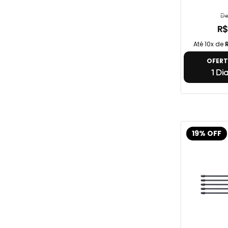
De
R$
Até 10x de
OFER
1 Di
19% OFF