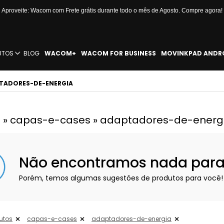
Aproveite: Wacom com Frete grátis durante todo o mês de Agosto. Compre agora!
UTOS
BLOG
WACOM+
WACOM FOR BUSINESS
MOVINKPAD ANDR
PTADORES-DE-ENERGIA
 » capas-e-cases » adaptadores-de-energ
Não encontramos nada para e
Porém, temos algumas sugestões de produtos para você!
utos
capas-e-cases
adaptadores-de-energia