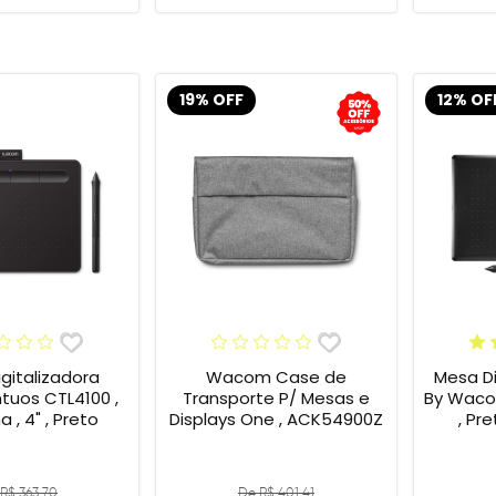
19% OFF
12% OF
gitalizadora
Wacom Case de
Mesa Di
tuos CTL4100 ,
Transporte P/ Mesas e
By Wacom
 , 4" , Preto
Displays One , ACK54900Z
, Pr
R$ 363,70
De R$ 401,41