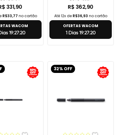
R$ 331,90
R$ 362,90
de
R$33,77
no cartão
Até 12x de
R$36,93
no cartão
ERTAS WACOM
OFERTAS WACOM
 Dias 19:27:19
1 Dias 19:27:19
F
32% OFF