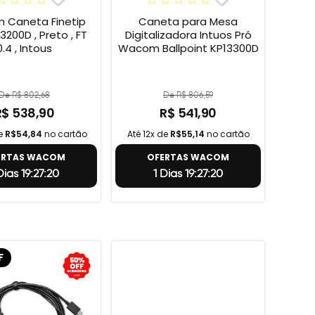
Caneta Finetip
Caneta para Mesa
3200D , Preto , FT
Digitalizadora Intuos Pró
0.4 , Intous
Wacom Ballpoint KP13300D
De R$ 802,68
De R$ 806,59
R$ 538,90
R$ 541,90
de
R$54,84
no cartão
Até 12x de
R$55,14
no cartão
ERTAS WACOM
OFERTAS WACOM
 Dias 19:27:19
1 Dias 19:27:19
F