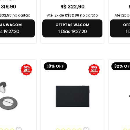
 319,90
R$ 322,90
$32,55
no cartão
Até 12x de
R$32,86
no cartão
Até 12x 
TAS WACOM
OFERTAS WACOM
OF
as 19:27:19
1 Dias 19:27:19
1
19% OFF
32% OF