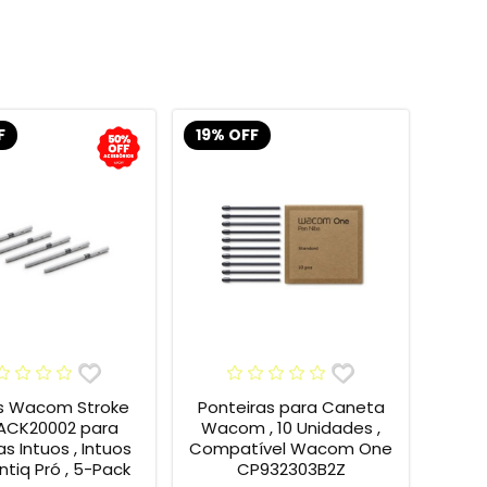
F
19% OFF
s Wacom Stroke
Ponteiras para Caneta
 ACK20002 para
Wacom , 10 Unidades ,
s Intuos , Intuos
Compatível Wacom One
intiq Pró , 5-Pack
CP932303B2Z