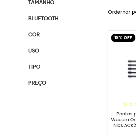
TAMANHO
Ordernar p
BLUETOOTH
COR
18% OFF
USO
TIPO
PREÇO
Pontas 
Wacom One 
Nibs ACK2