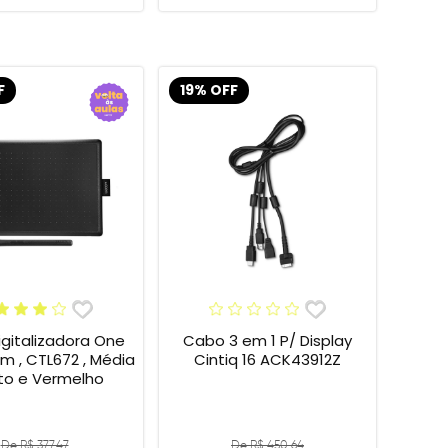
F
19% OFF
gitalizadora One
Cabo 3 em 1 P/ Display
 , CTL672 , Média
Cintiq 16 ACK43912Z
eto e Vermelho
De R$ 377,47
De R$ 450,64