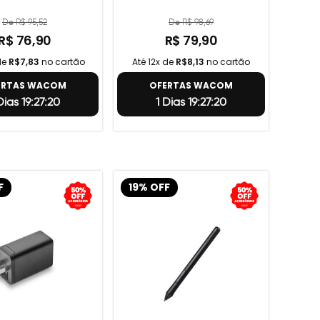
De R$ 95,52
De R$ 98,69
R$ 76,90
R$ 79,90
de
R$7,83
no cartão
Até 12x de
R$8,13
no cartão
ERTAS WACOM
OFERTAS WACOM
 Dias 19:27:19
1 Dias 19:27:19
F
19% OFF