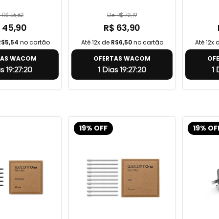
 R$ 56,62
De R$ 72,19
 45,90
R$ 63,90
R$5,54
no cartão
Até 12x de
R$6,50
no cartão
Até 12x 
TAS WACOM
OFERTAS WACOM
OF
as 19:27:19
1 Dias 19:27:19
1
19% OFF
19% OF