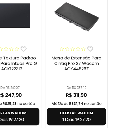
e Textura Padrao
Mesa de Extensão Para
ara Intuos Pro G
Cintiq Pro 27 Wacom
 ACK122312
ACK44826Z
De R$ 369,07
De R$ 387,42
R$ 247,90
R$ 311,90
de
R$25,23
no cartão
Até 12x de
R$31,74
no cartão
ERTAS WACOM
OFERTAS WACOM
 Dias 19:27:19
1 Dias 19:27:19