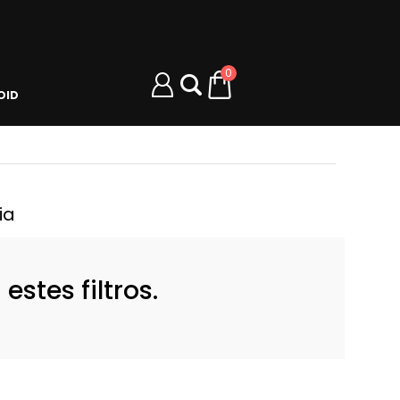
0
OID
ia
stes filtros.