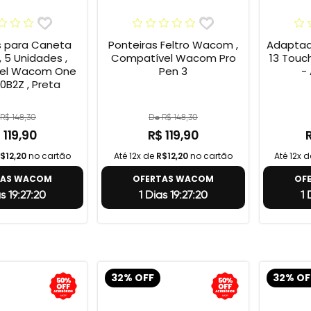
s para Caneta
Ponteiras Feltro Wacom ,
Adaptad
 5 Unidades ,
Compatível Wacom Pro
13 Touc
el Wacom One
Pen 3
-
0B2Z , Preta
R$ 148,30
De R$ 148,30
 119,90
R$ 119,90
$12,20
no cartão
Até 12x de
R$12,20
no cartão
Até 12x 
TAS WACOM
OFERTAS WACOM
OF
as 19:27:19
1 Dias 19:27:19
1
32% OFF
32% OF