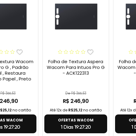
Textura Wacom
Folha de Textura Aspera
Folha d
ro G , Padrão
Wacom Para Intuos Pro G
Wacom P
l , Restaura
- ACK122313
-
 Papel , Preto
R$ 366,53
De R$ 366,53
 246,90
R$ 246,90
$25,12
no cartão
Até 12x de
R$25,12
no cartão
Até 12x 
TAS WACOM
OFERTAS WACOM
OF
as 19:27:19
1 Dias 19:27:19
1