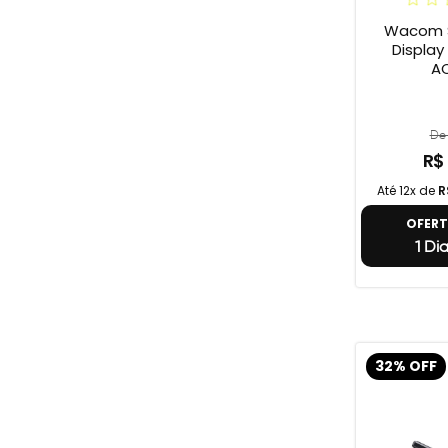
Wacom S
Display On
A
De 
R$
Até 12x de
R
OFER
1 Di
32% OFF