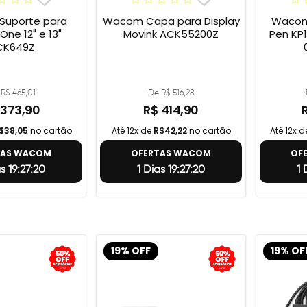
uporte para
Wacom Capa para Display
Wacom 
e 12" e 13"
Movink ACK55200Z
Pen KP1
CK649Z
R$ 465,01
De R$ 516,28
 373,90
R$ 414,90
$38,05
no cartão
Até 12x de
R$42,22
no cartão
Até 12x 
TAS WACOM
OFERTAS WACOM
OF
as 19:27:19
1 Dias 19:27:19
1
19% OFF
19% OF