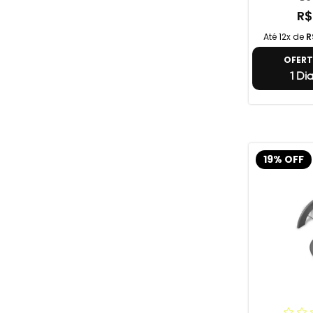
R$
Até 12x de
R
OFER
1 Di
19% OFF