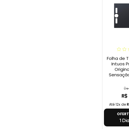
Folha de 
Intuos P
Origina
Sensação
De 
R$
Até 12x de
R
OFER
1 Di