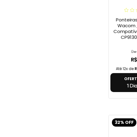
Ponteira
Wacom ,
Compatív
CP9130
De 
R$
Até 12x de
R
OFER
1 Di
32% OFF