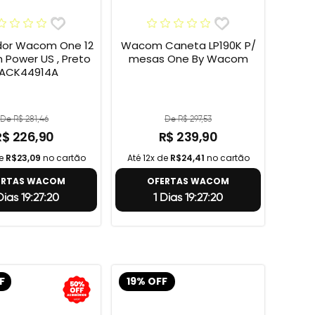
or Wacom One 12
Wacom Caneta LP190K P/
h Power US , Preto
mesas One By Wacom
 ACK44914A
De R$ 281,46
De R$ 297,53
R$ 226,90
R$ 239,90
de
R$23,09
no cartão
Até 12x de
R$24,41
no cartão
ERTAS WACOM
OFERTAS WACOM
 Dias 19:27:19
1 Dias 19:27:19
F
19% OFF