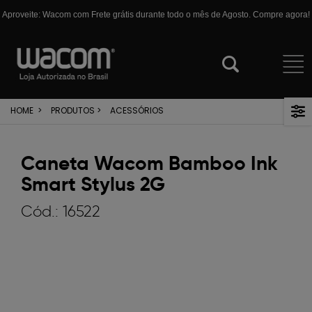
Aproveite: Wacom com Frete grátis durante todo o mês de Agosto. Compre agora!
HOME
>
PRODUTOS
>
ACESSÓRIOS
Caneta Wacom Bamboo Ink
Smart Stylus 2G
Cód.:
16522