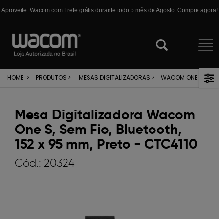
Aproveite: Wacom com Frete grátis durante todo o mês de Agosto. Compre agora!
HOME
>
PRODUTOS
>
MESAS DIGITALIZADORAS
>
WACOM ONE
Mesa Digitalizadora Wacom
One S, Sem Fio, Bluetooth,
152 x 95 mm, Preto - CTC4110
Cód.:
20324