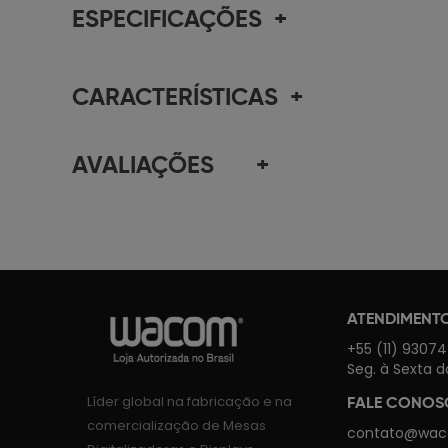
ESPECIFICAÇÕES
+
CARACTERÍSTICAS
+
AVALIAÇÕES
+
ATENDIMENT
+55 (11) 9307
Seg. à Sexta d
Líder global na fabricação e na
FALE CONO
comercialização de Mesas
contato@wac