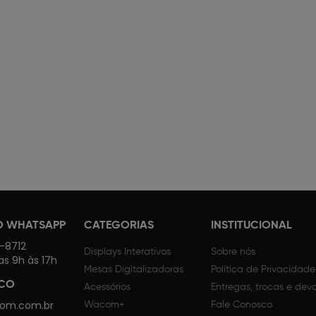
O WHATSAPP
CATEGORIAS
INSTITUCIONAL
4-8712
Displays Interativos
Sobre nós
as 9h às 17h
Mesas Digitalizadoras
Política de Privacidade
SCO
Acessórios
Entregas, trocas e dev
om.com.br
Wacom+
Fale Conosco