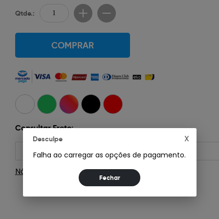
Qtde.:
COMPRAR
Consultar Frete:
X
Desculpe
Falha ao carregar as opções de pagamento.
Não sei meu CEP