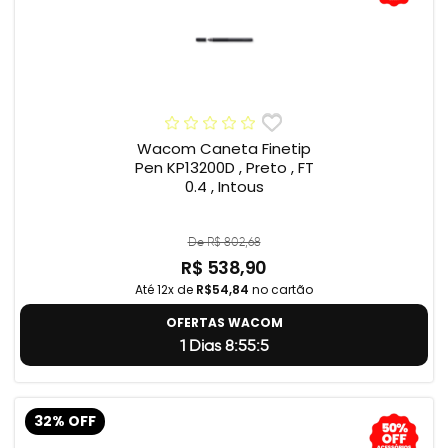
Wacom Caneta Finetip
Pen KP13200D , Preto , FT
0.4 , Intous
De R$ 802,68
R$ 538,90
Até 12x de
R$54,84
no cartão
OFERTAS WACOM
1 Dias 8:55:4
32% OFF