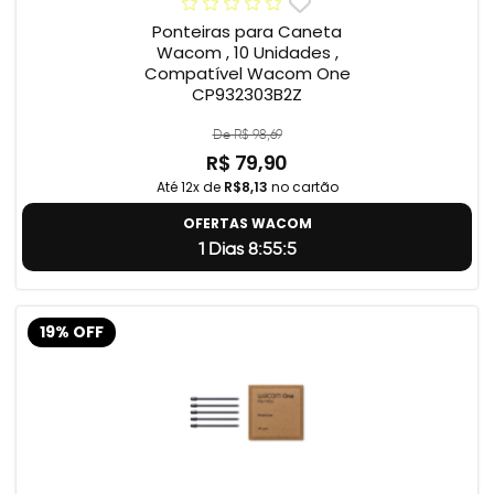
Ponteiras para Caneta
Wacom , 10 Unidades ,
Compatível Wacom One
CP932303B2Z
De R$ 98,69
R$ 79,90
Até 12x de
R$8,13
no cartão
OFERTAS WACOM
1 Dias 8:55:4
19% OFF