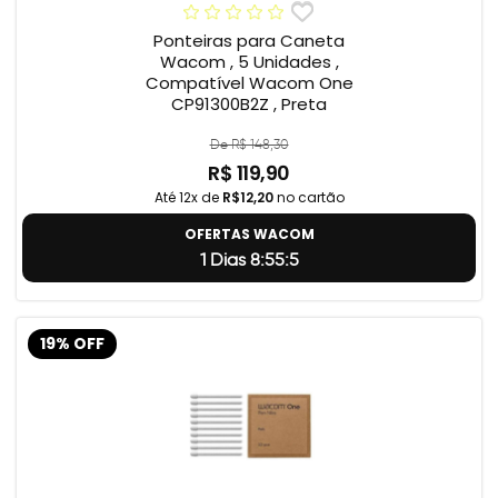
Ponteiras para Caneta
Wacom , 5 Unidades ,
Compatível Wacom One
CP91300B2Z , Preta
De R$ 148,30
R$ 119,90
Até 12x de
R$12,20
no cartão
OFERTAS WACOM
1 Dias 8:55:4
19% OFF