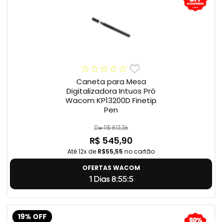
Caneta para Mesa
Digitalizadora Intuos Pró
Wacom KP13200D Finetip
Pen
De R$ 813,36
R$ 545,90
Até 12x de
R$55,55
no cartão
OFERTAS WACOM
1 Dias 8:55:4
19% OFF