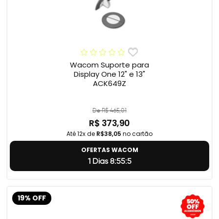
Wacom Suporte para
Display One 12" e 13"
ACK649Z
De R$ 465,01
R$ 373,90
Até 12x de
R$38,05
no cartão
OFERTAS WACOM
1 Dias 8:55:4
19% OFF