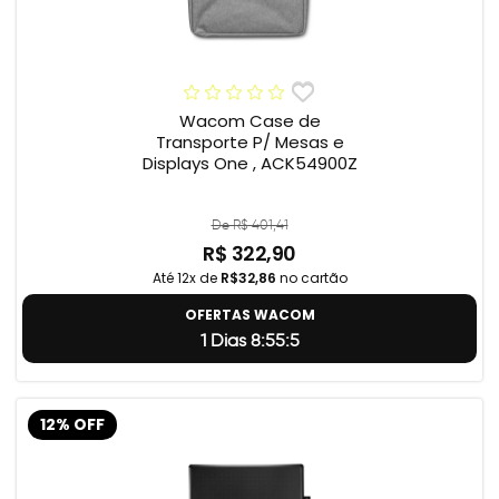
Wacom Case de
Transporte P/ Mesas e
Displays One , ACK54900Z
De R$ 401,41
R$ 322,90
Até 12x de
R$32,86
no cartão
OFERTAS WACOM
1 Dias 8:55:4
12% OFF