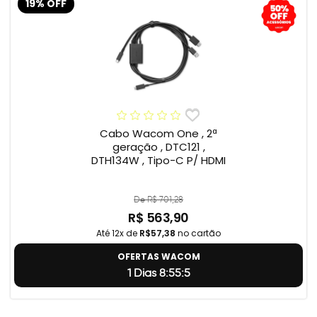
19% OFF
Cabo Wacom One , 2ª
geração , DTC121 ,
DTH134W , Tipo-C P/ HDMI
De R$ 701,28
R$ 563,90
Até 12x de
R$57,38
no cartão
OFERTAS WACOM
1 Dias 8:55:4