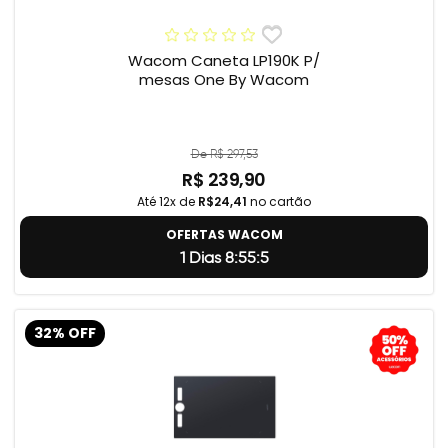
Wacom Caneta LP190K P/
mesas One By Wacom
De R$ 297,53
R$ 239,90
Até 12x de
R$24,41
no cartão
OFERTAS WACOM
1 Dias 8:55:4
32% OFF