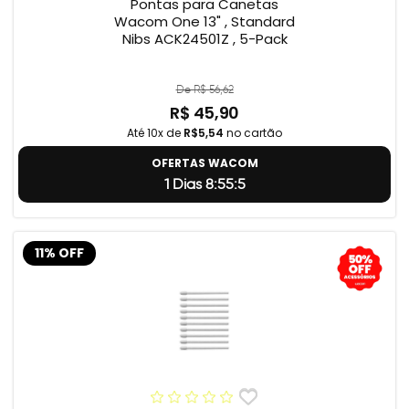
Pontas para Canetas
Wacom One 13" , Standard
Nibs ACK24501Z , 5-Pack
De R$ 56,62
R$ 45,90
Até 10x de
R$5,54
no cartão
OFERTAS WACOM
1 Dias 8:55:4
11% OFF