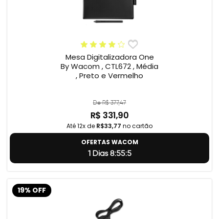
Mesa Digitalizadora One
By Wacom , CTL672 , Média
, Preto e Vermelho
De R$ 377,47
R$ 331,90
Até 12x de
R$33,77
no cartão
OFERTAS WACOM
1 Dias 8:55:4
19% OFF