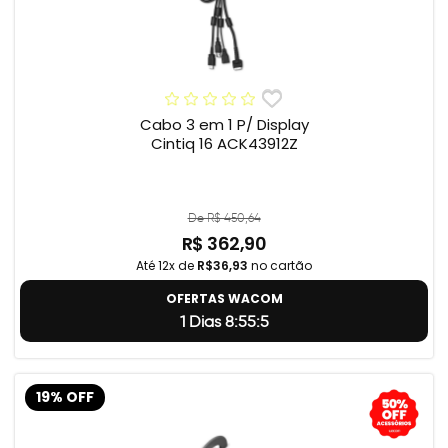
Cabo 3 em 1 P/ Display
Cintiq 16 ACK43912Z
De R$ 450,64
R$ 362,90
Até 12x de
R$36,93
no cartão
OFERTAS WACOM
1 Dias 8:55:4
19% OFF