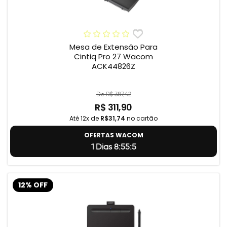
Mesa de Extensão Para
Cintiq Pro 27 Wacom
ACK44826Z
De R$ 387,42
R$ 311,90
Até 12x de
R$31,74
no cartão
OFERTAS WACOM
1 Dias 8:55:4
12% OFF