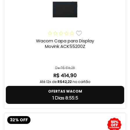
Wacom Capa para Display
Movink ACK55200Z
De R$ 516,28
R$ 414,90
Até 12x de
R$42,22
no cartão
OFERTAS WACOM
1 Dias 8:55:4
32% OFF