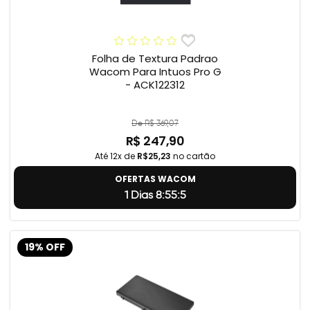
Folha de Textura Padrao
Wacom Para Intuos Pro G
- ACK122312
De R$ 369,07
R$ 247,90
Até 12x de
R$25,23
no cartão
OFERTAS WACOM
1 Dias 8:55:4
19% OFF