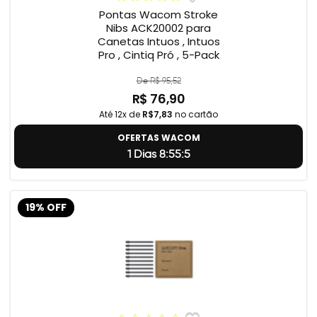
Pontas Wacom Stroke
Nibs ACK20002 para
Canetas Intuos , Intuos
Pro , Cintiq Pró , 5-Pack
De R$ 95,52
R$ 76,90
Até 12x de
R$7,83
no cartão
OFERTAS WACOM
1 Dias 8:55:4
19% OFF