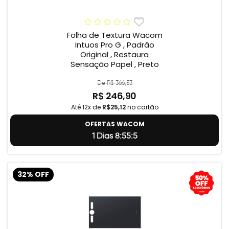
Folha de Textura Wacom
Intuos Pro G , Padrão
Original , Restaura
Sensação Papel , Preto
De R$ 366,53
R$ 246,90
Até 12x de
R$25,12
no cartão
OFERTAS WACOM
1 Dias 8:55:4
32% OFF