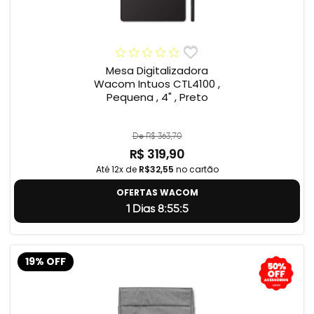
Mesa Digitalizadora
Wacom Intuos CTL4100 ,
Pequena , 4" , Preto
De R$ 363,70
R$ 319,90
Até 12x de
R$32,55
no cartão
OFERTAS WACOM
1 Dias 8:55:4
19% OFF