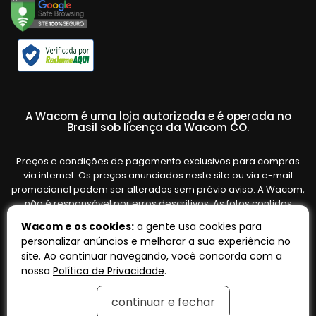
A Wacom é uma loja autorizada e é operada no
Brasil sob licença da Wacom CO.
Preços e condições de pagamento exclusivos para compras
via internet. Os preços anunciados neste site ou via e-mail
promocional podem ser alterados sem prévio aviso. A Wacom,
não é responsável por erros descritivos. As fotos contidas
nesta página são meramente ilustrativas do produto e podem
Wacom e os cookies:
a gente usa cookies para
variar de acordo com o fornecedor/lote do fabricante. Ofertas
personalizar anúncios e melhorar a sua experiência no
válidas até o término de nossos estoques. Vendas sujeitas à
site. Ao continuar navegando, você concorda com a
análise e confirmação de dados.
nossa
Política de Privacidade
.
continuar e fechar