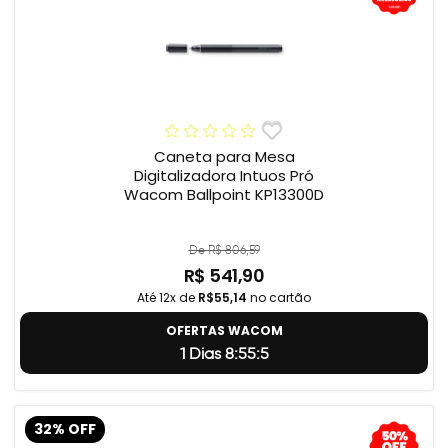
Caneta para Mesa
Digitalizadora Intuos Pró
Wacom Ballpoint KP13300D
De R$ 806,59
R$ 541,90
Até 12x de
R$55,14
no cartão
OFERTAS WACOM
1 Dias 8:55:4
32% OFF