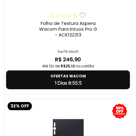
Folha de Textura Aspera
Wacom Para Intuos Pro G
- ACK122313
De R$ 366,53
R$ 246,90
Até 12x de
R$25,12
no cartão
OFERTAS WACOM
1 Dias 8:55:4
32% OFF