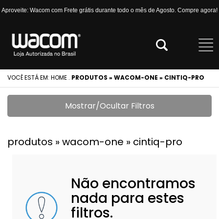
Aproveite: Wacom com Frete grátis durante todo o mês de Agosto. Compre agora!
VOCÊ ESTÁ EM:
HOME
.
PRODUTOS » WACOM-ONE » CINTIQ-PRO
Mostrar/Ocultar Filtros
produtos » wacom-one » cintiq-pro
Não encontramos
nada para estes
filtros.