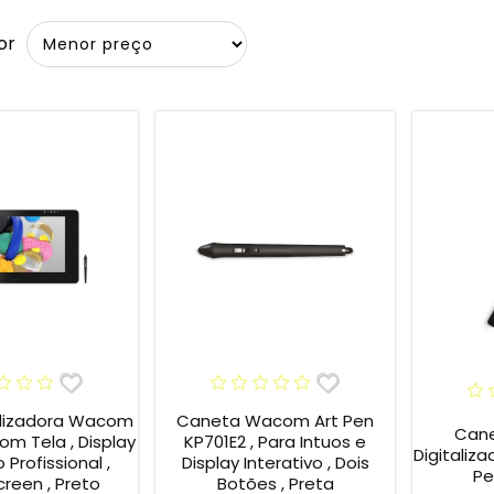
or
alizadora Wacom
Caneta Wacom Art Pen
Cane
om Tela , Display
KP701E2 , Para Intuos e
Digitaliz
 Profissional ,
Display Interativo , Dois
Pe
reen , Preto
Botões , Preta