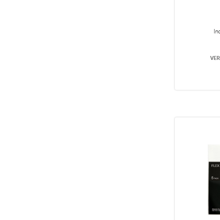
In
VER