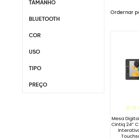
TAMANHO
Ordernar p
BLUETOOTH
COR
USO
TIPO
PREÇO
Mesa Digit
Cintiq 24” C
Interativo
Touchsc