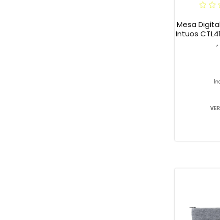
Mesa Digit
Intuos CTL41
,
In
VER