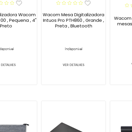
alizadora Wacom
Wacom Mesa Digitalizadora
Wacom C
00 , Pequena , 4"
Intuos Pro PTH860 , Grande ,
mesas
 Preto
Preta , Bluetooth
disponível
Indisponível
 DETALHES
VER DETALHES