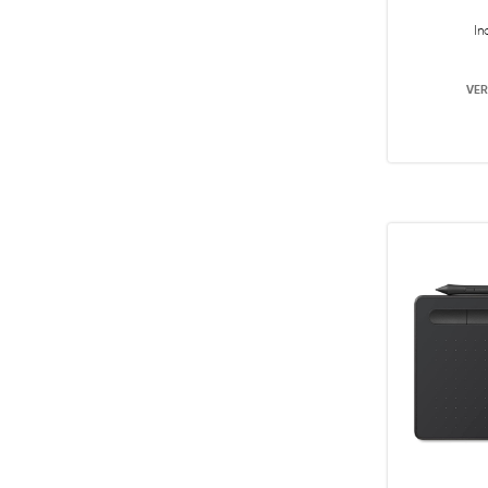
In
VER