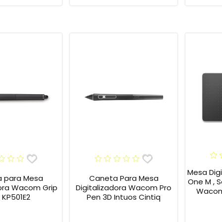
Mesa Dig
 para Mesa
Caneta Para Mesa
One M , S
dora Wacom Grip
Digitalizadora Wacom Pro
Wacom 
 KP501E2
Pen 3D Intuos Cintiq