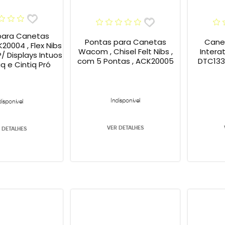
para Canetas
Pontas para Canetas
Canet
0004 , Flex Nibs
Wacom , Chisel Felt Nibs ,
Inter
P/ Displays Intuos
com 5 Pontas , ACK20005
DTC133
iq e Cintiq Pró
Indisponível
disponível
VER DETALHES
 DETALHES