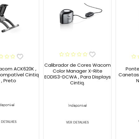
Calibrador de Cores Wacom
acom ACK620K ,
Pont
Color Manager X-Rite
Compatível Cintiq
Canetas 
EODIS3-DCWA , Para Displays
" , Preto
N
Cintiq.
disponível
Indisponível
 DETALHES
VER DETALHES