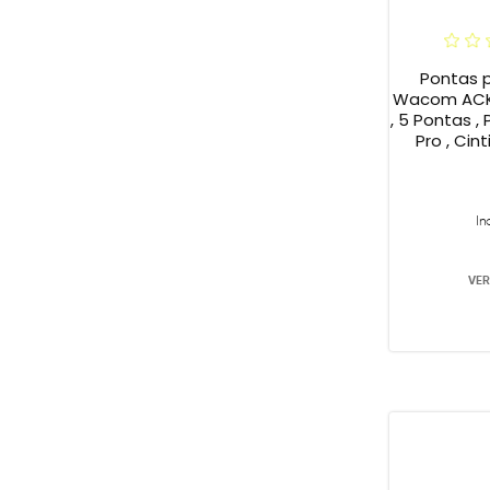
Pontas 
Wacom ACK2
, 5 Pontas , 
Pro , Cint
In
VER