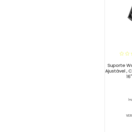
Suporte W
Ajustável , 
16
In
VER