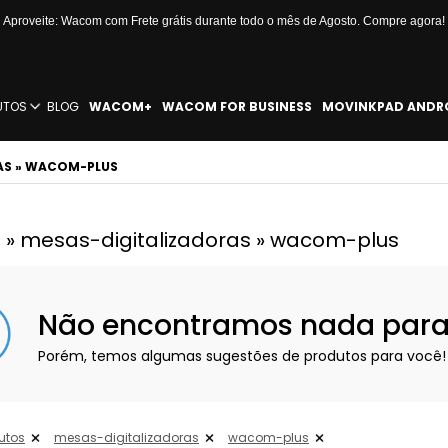
Aproveite: Wacom com Frete grátis durante todo o mês de Agosto. Compre agora!
UTOS
BLOG
WACOM+
WACOM FOR BUSINESS
MOVINKPAD ANDR
AS » WACOM-PLUS
 » mesas-digitalizadoras » wacom-plus
Não encontramos nada para e
Porém, temos algumas sugestões de produtos para você!
utos
mesas-digitalizadoras
wacom-plus