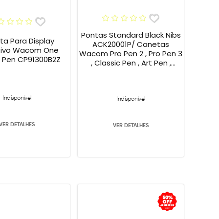
Pontas Standard Black Nibs
a Para Display
ACK20001P/ Canetas
ativo Wacom One
Wacom Pro Pen 2 , Pro Pen 3
 Pen CP91300B2Z
, Classic Pen , Art Pen ,
Airbrush Pen , 5-Pack
Indisponível
Indisponível
VER DETALHES
VER DETALHES