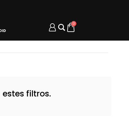
0
OID
stes filtros.