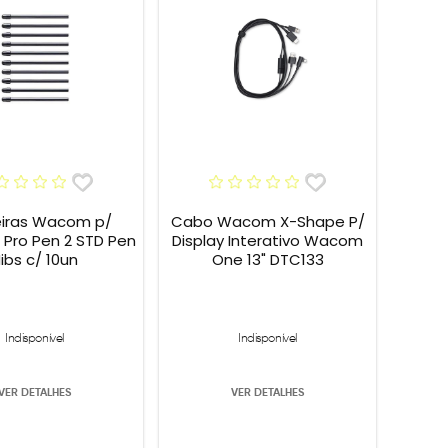
eiras Wacom p/
Cabo Wacom X-Shape P/
Pro Pen 2 STD Pen
Display Interativo Wacom
ibs c/ 10un
One 13" DTC133
Indisponível
Indisponível
VER DETALHES
VER DETALHES