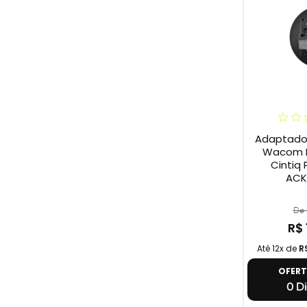
Adaptador
Wacom F
Cintiq 
ACK
De 
R$ 
Até 12x de
R
OFER
0 Di