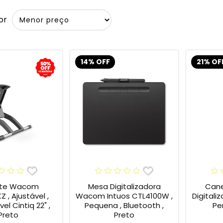
or
14% OFF
21% OF
rte Wacom
Mesa Digitalizadora
Cane
 , Ajustável ,
Wacom Intuos CTL4100W ,
Digital
l Cintiq 22" ,
Pequena , Bluetooth ,
Pe
Preto
Preto