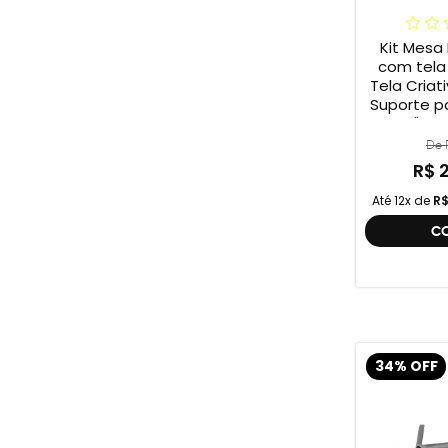
Kit Mesa 
com tela
Tela Cria
Suporte p
12" e 
De R
R$ 
Até 12x de
R$
C
34% OFF