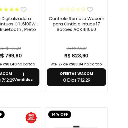
Digitalizadora
Controle Remoto Wacom
ntuos CTL6100W ,
para Cintiq e Intuos 17
 Bluetooth , Preto
Botões ACK411050
De R$ 1.055,51
De R$ 958,29
R$ 799,90
R$ 823,90
de
R$81,40
no cartão
Até 12x de
R$83,84
no cartão
1
WACOM
OFERTAS WACOM
Vendidos
 7:12:28
0 Dias 7:12:28
F
14% OFF