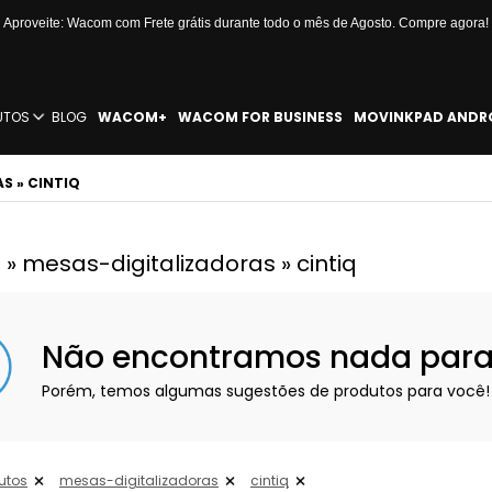
Aproveite: Wacom com Frete grátis durante todo o mês de Agosto. Compre agora!
UTOS
BLOG
WACOM+
WACOM FOR BUSINESS
MOVINKPAD ANDR
S » CINTIQ
» mesas-digitalizadoras » cintiq
Não encontramos nada para e
Porém, temos algumas sugestões de produtos para você!
utos
mesas-digitalizadoras
cintiq