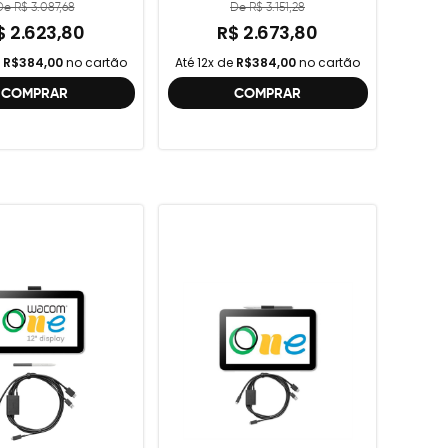
De R$ 3.087,68
De R$ 3.151,28
$ 2.623,80
R$ 2.673,80
e
R$384,00
no cartão
Até 12x de
R$384,00
no cartão
COMPRAR
COMPRAR