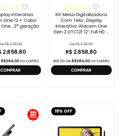
isplay Interativo
Kit Mesa Digitalizadora
 One 12 + Cabo
Com Tela , Display
One , 2ª geração
Interativo Wacom One
Gen 2 DTC121 12” Full HD +
Cabo Wacom One , 2ª
geração , DTC121 ,
De R$ 3.387,55
De R$ 3.387,55
DTH134W,
$ 2.858,80
R$ 2.858,80
e
R$384,00
no cartão
Até 12x de
R$384,00
no cartão
COMPRAR
COMPRAR
F
19% OFF