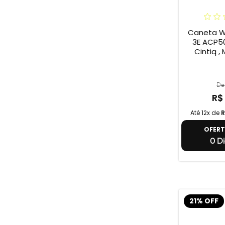
Caneta W
3E ACP50
Cintiq , 
De 
R$
Até 12x de
R
OFER
0 Di
21% OFF