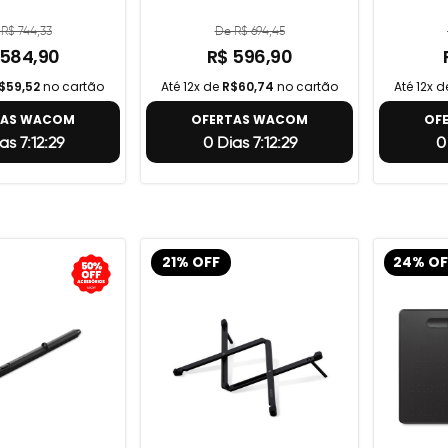
R$ 744,33
De R$ 694,45
 584,90
R$ 596,90
$59,52
no cartão
Até 12x de
R$60,74
no cartão
Até 12x 
TAS WACOM
OFERTAS WACOM
OF
as 7:12:28
0 Dias 7:12:28
0
21% OFF
24% OF