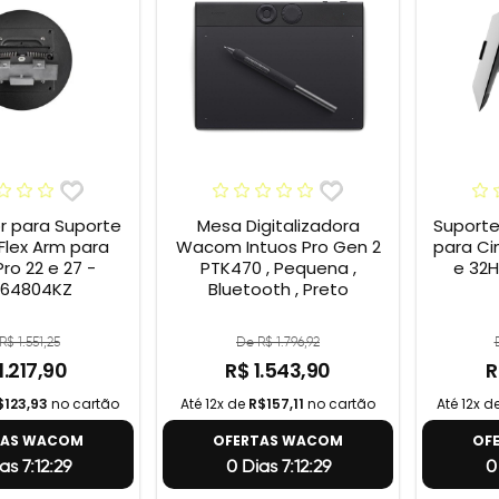
 para Suporte
Mesa Digitalizadora
Suport
lex Arm para
Wacom Intuos Pro Gen 2
para Cin
Pro 22 e 27 -
PTK470 , Pequena ,
e 32
64804KZ
Bluetooth , Preto
R$ 1.551,25
De R$ 1.796,92
1.217,90
R$ 1.543,90
R
$123,93
no cartão
Até 12x de
R$157,11
no cartão
Até 12x d
TAS WACOM
OFERTAS WACOM
OF
as 7:12:28
0 Dias 7:12:28
0