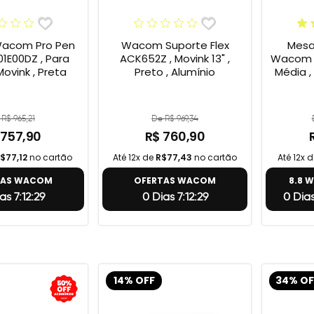
acom Pro Pen
Wacom Suporte Flex
Mesa 
1E00DZ , Para
ACK652Z , Movink 13" ,
Wacom I
Movink , Preta
Preto , Alumínio
Média ,
R$ 965,21
De R$ 969,34
 757,90
R$ 760,90
$77,12
no cartão
Até 12x de
R$77,43
no cartão
Até 12x 
TAS WACOM
OFERTAS WACOM
8.8 
as 7:12:28
0 Dias 7:12:28
0 Dias
14% OFF
34% OF