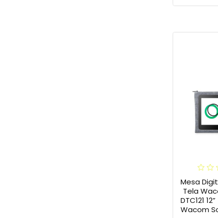
Mesa Digi
Tela Wac
DTC121 12” + Capa Flex
Wacom So