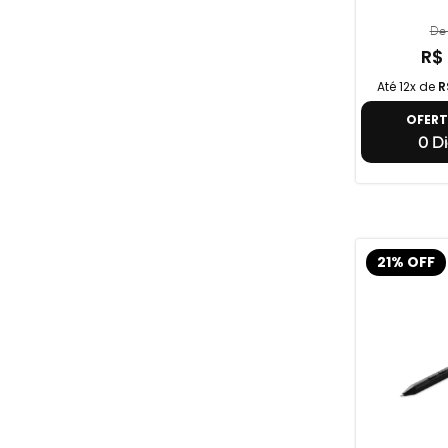
De 
R$
Até 12x de
R
OFER
0 Di
21% OFF