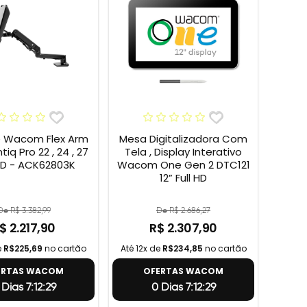
e Wacom Flex Arm
Mesa Digitalizadora Com
tiq Pro 22 , 24 , 27
Tela , Display Interativo
HD - ACK62803K
Wacom One Gen 2 DTC121
12” Full HD
De R$ 3.382,99
De R$ 2.686,27
$ 2.217,90
R$ 2.307,90
e
R$225,69
no cartão
Até 12x de
R$234,85
no cartão
ERTAS WACOM
OFERTAS WACOM
 Dias 7:12:28
0 Dias 7:12:28