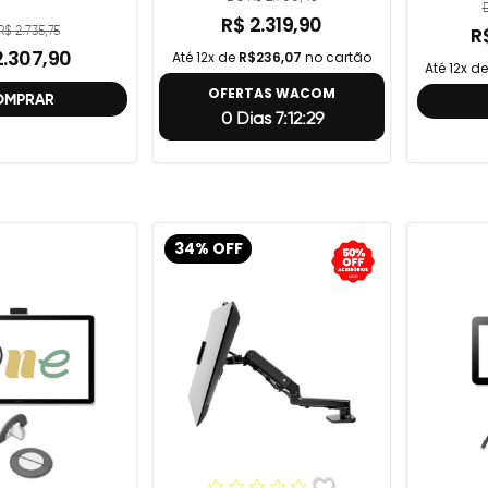
R$ 2.319,90
$ 2.735,75
R
2.307,90
Até 12x de
R$236,07
no cartão
Até 12x d
OFERTAS WACOM
OMPRAR
0 Dias 7:12:28
34% OFF