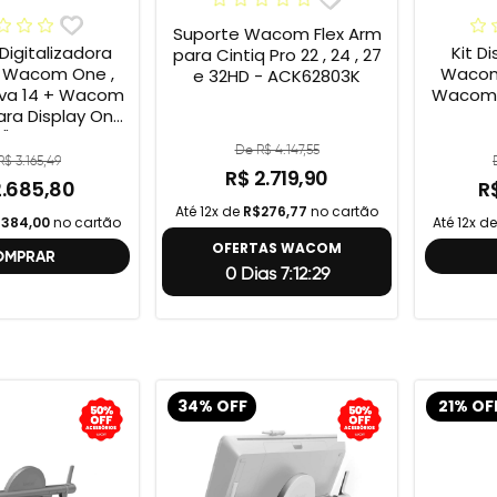
Suporte Wacom Flex Arm
Digitalizadora
Kit D
para Cintiq Pro 22 , 24 , 27
 Wacom One ,
Wacom
e 32HD - ACK62803K
tiva 14 + Wacom
Wacom 
ara Display One
13" ACK649Z
De R$ 4.147,55
$ 3.165,49
R$ 2.719,90
2.685,80
R
Até 12x de
R$276,77
no cartão
384,00
no cartão
Até 12x d
OFERTAS WACOM
OMPRAR
0 Dias 7:12:28
34% OFF
21% OF