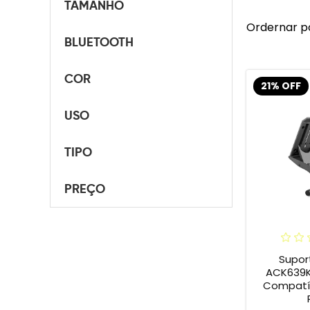
TAMANHO
Ordernar p
BLUETOOTH
COR
21% OFF
USO
TIPO
PREÇO
Supo
ACK639KZ
Compatíve