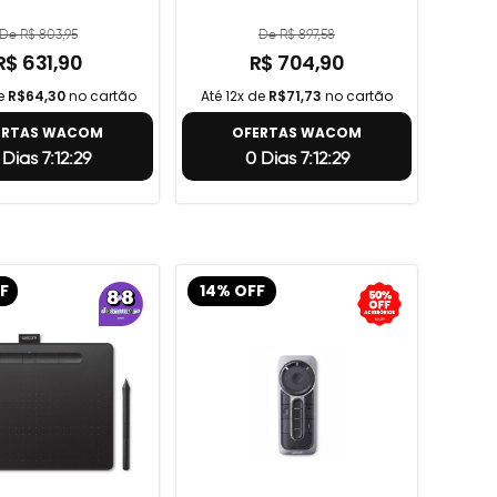
De R$ 803,95
De R$ 897,58
R$ 631,90
R$ 704,90
de
R$64,30
no cartão
Até 12x de
R$71,73
no cartão
ERTAS WACOM
OFERTAS WACOM
 Dias 7:12:28
0 Dias 7:12:28
F
14% OFF