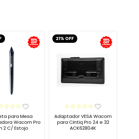
F
21% OFF
ta para Mesa
Adaptador VESA Wacom
izadora Wacom Pro
para Cintiq Pro 24 e 32
n 2 C/ Estojo
ACK62804K