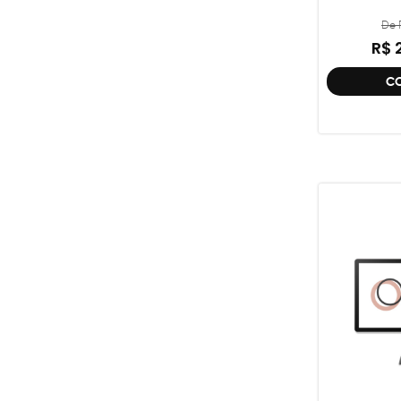
De R
R$ 
C