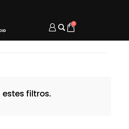
0
OID
stes filtros.