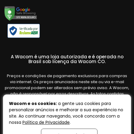
A Wacom é uma loja autorizada e é operada no
Brasil sob licença da Wacom CO.
Preços e condições de pagamento exclusivos para compras
via internet. Os preços anunciados neste site ou via e-mail
promocional podem ser alterados sem prévio aviso. A Wacom,
não é responsável por erros descritivos. As fotos contidas
nesta página são meramente ilustrativas do produto e podem
Wacom e os cookies:
a gente usa cookies para
variar de acordo com o fornecedor/lote do fabricante. Ofertas
personalizar anúncios e melhorar a sua experiência no
válidas até o término de nossos estoques. Vendas sujeitas à
site. Ao continuar navegando, você concorda com a
análise e confirmação de dados.
nossa
Política de Privacidade
.