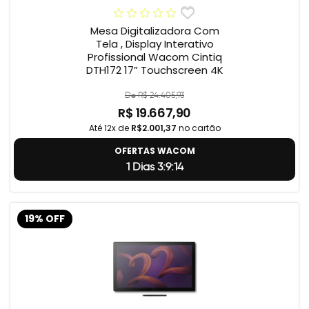
Mesa Digitalizadora Com
Tela , Display Interativo
Profissional Wacom Cintiq
DTH172 17” Touchscreen 4K
De R$ 24.405,93
R$ 19.667,90
Até 12x de
R$2.001,37
no cartão
OFERTAS WACOM
1 Dias 3:9:13
19% OFF