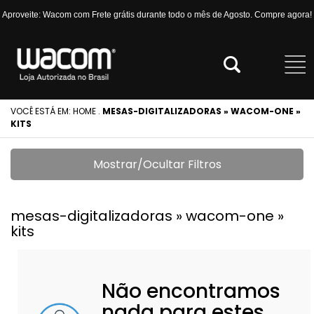
Aproveite: Wacom com Frete grátis durante todo o mês de Agosto. Compre agora!
VOCÊ ESTÁ EM:
HOME
.
MESAS-DIGITALIZADORAS » WACOM-ONE »
KITS
Mostrar/Ocultar Filtros
mesas-digitalizadoras » wacom-one »
kits
Não encontramos
nada para estes