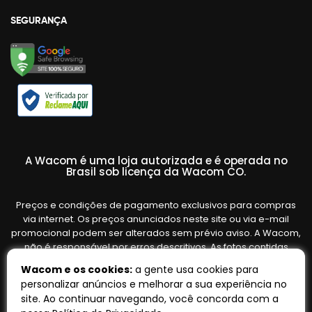
SEGURANÇA
A Wacom é uma loja autorizada e é operada no
Brasil sob licença da Wacom CO.
Preços e condições de pagamento exclusivos para compras
via internet. Os preços anunciados neste site ou via e-mail
promocional podem ser alterados sem prévio aviso. A Wacom,
não é responsável por erros descritivos. As fotos contidas
nesta página são meramente ilustrativas do produto e podem
Wacom e os cookies:
a gente usa cookies para
variar de acordo com o fornecedor/lote do fabricante. Ofertas
personalizar anúncios e melhorar a sua experiência no
válidas até o término de nossos estoques. Vendas sujeitas à
site. Ao continuar navegando, você concorda com a
análise e confirmação de dados.