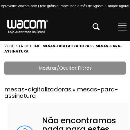
Aproveite: Wacom com Frete grátis durante todo o mês de Agosto. Compre agora!
VOCÊ ESTÁ EM:
HOME
.
MESAS-DIGITALIZADORAS » MESAS-PARA-
ASSINATURA
Mostrar/Ocultar Filtros
mesas-digitalizadoras » mesas-para-
assinatura
Não encontramos
nada para estes