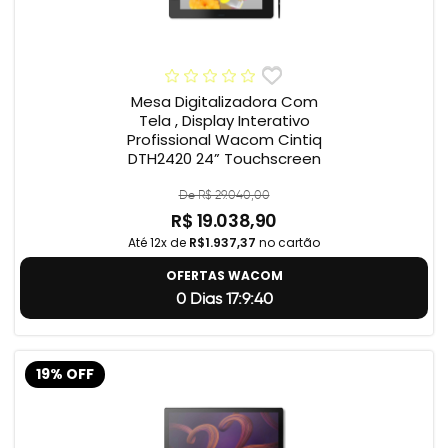
Mesa Digitalizadora Com
Tela , Display Interativo
Profissional Wacom Cintiq
DTH2420 24” Touchscreen
De R$ 29.040,00
R$ 19.038,90
Até 12x de
R$1.937,37
no cartão
OFERTAS WACOM
0 Dias 17:9:39
19% OFF