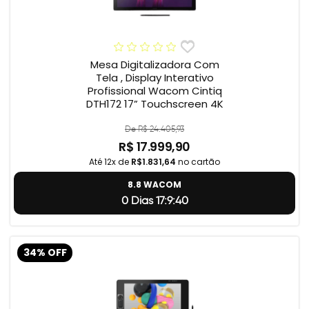
Mesa Digitalizadora Com
Tela , Display Interativo
Profissional Wacom Cintiq
DTH172 17” Touchscreen 4K
De R$ 24.405,93
R$ 17.999,90
Até 12x de
R$1.831,64
no cartão
8.8 WACOM
0 Dias 17:9:39
34% OFF