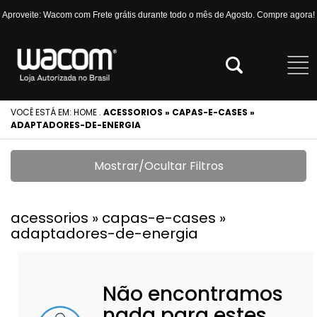
Aproveite: Wacom com Frete grátis durante todo o mês de Agosto. Compre agora!
VOCÊ ESTÁ EM:
HOME
.
ACESSORIOS » CAPAS-E-CASES »
ADAPTADORES-DE-ENERGIA
Mostrar/Ocultar Filtros
acessorios » capas-e-cases »
adaptadores-de-energia
Não encontramos
nada para estes