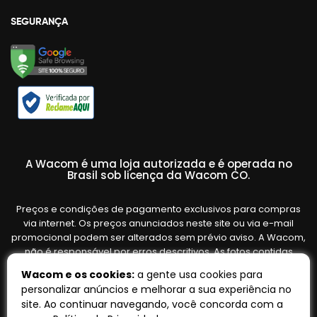
SEGURANÇA
A Wacom é uma loja autorizada e é operada no
Brasil sob licença da Wacom CO.
Preços e condições de pagamento exclusivos para compras
via internet. Os preços anunciados neste site ou via e-mail
promocional podem ser alterados sem prévio aviso. A Wacom,
não é responsável por erros descritivos. As fotos contidas
nesta página são meramente ilustrativas do produto e podem
Wacom e os cookies:
a gente usa cookies para
variar de acordo com o fornecedor/lote do fabricante. Ofertas
personalizar anúncios e melhorar a sua experiência no
válidas até o término de nossos estoques. Vendas sujeitas à
site. Ao continuar navegando, você concorda com a
análise e confirmação de dados.