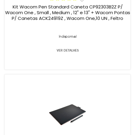
Kit Wacom Pen Standard Caneta CP92303B2Z P/
Wacom One , Small , Medium , 12" e 13" + Wacom Pontas
P/ Canetas ACK24919Z , Wacom One,10 UN , Feltro
Indisponível
VER DETALHES