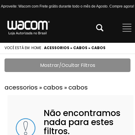
Aproveite: Wacom com Frete grátis durante todo o mês de Agosto. Compre agora!
VOCÊ ESTÁ EM:
HOME
.
ACESSORIOS » CABOS » CABOS
Mostrar/Ocultar Filtros
acessorios » cabos » cabos
Não encontramos
nada para estes
filtros.