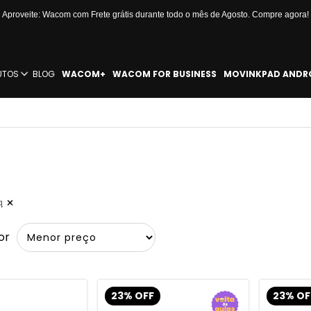
Aproveite: Wacom com Frete grátis durante todo o mês de Agosto. Compre agora!
UTOS
BLOG
WACOM+
WACOM FOR BUSINESS
MOVINKPAD ANDR
q
or
23% OFF
23% OF