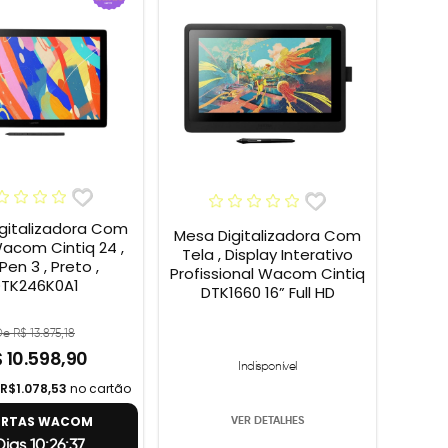
gitalizadora Com
Mesa Digitalizadora Com
Wacom Cintiq 24 ,
Tela , Display Interativo
Pen 3 , Preto ,
Profissional Wacom Cintiq
TK246K0A1
DTK1660 16” Full HD
e R$ 13.875,18
 10.598,90
Indisponível
R$1.078,53
no cartão
ERTAS WACOM
VER DETALHES
Dias 10:26:36