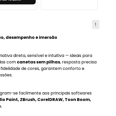
1
ão, desempenho e imersão
ativa direta, sensível e intuitiva — ideais para
adas com
canetas sem pilhas
, resposta precisa
idelidade de cores, garantem conforto e
ssões.
tegram-se facilmente aos principais softwares
udio Paint, ZBrush, CorelDRAW, Toon Boom,
.