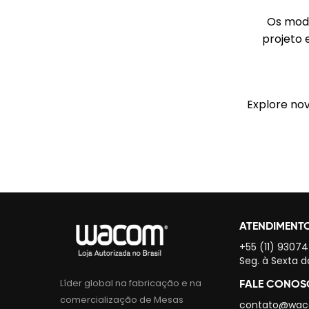
Os mod
projeto 
Explore no
ATENDIMENT
+55 (11) 9307
Seg. à Sexta d
Líder global na fabricação e na
FALE CONO
comercialização de Mesas
contato@wac