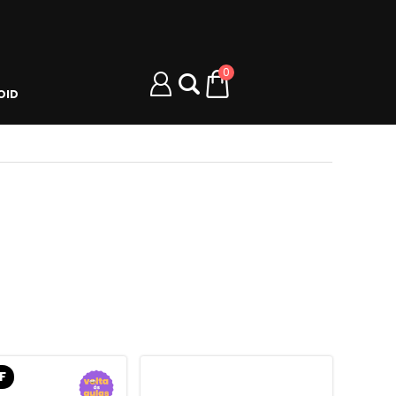
0
OID
F