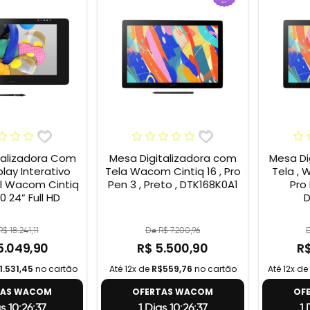
talizadora Com
Mesa Digitalizadora com
Mesa Di
play Interativo
Tela Wacom Cintiq 16 , Pro
Tela , 
al Wacom Cintiq
Pen 3 , Preto , DTK168K0A1
Pro 
 24” Full HD
D
$ 18.241,11
De R$ 7.200,96
D
5.049,90
R$ 5.500,90
R$
1.531,45
no cartão
Até 12x de
R$559,76
no cartão
Até 12x de
TAS WACOM
OFERTAS WACOM
OF
s 10:26:36
1 Dias 10:26:36
1 