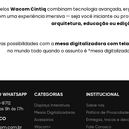
elos
Wacom Cintiq
combinam tecnologia avançada, erg
em uma experiência imersiva — seja você iniciante ou pro
arquitetura, educação ou ediçã
vas possibilidades com a
mesa digitalizadora com te
no mundo todo quando o assunto é *mesa digitalizad
O WHATSAPP
CATEGORIAS
INSTITUCIONAL
4-8712
Displays Interativos
Sobre nós
as 9h às 17h
Mesas Digitalizadoras
Política de Privacidade
SCO
Acessórios
Entregas, trocas e dev
om.com.br
Wacom+
Fale Conosco