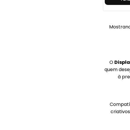
Mostrand
O
Displa
quem desej
à pre
Compatí
criativo