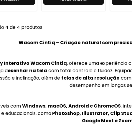
o 4 de 4 produtos
Wacom Cintiq – Criação natural com precis
y Interativo Wacom Cintiq
, oferece uma experiência cri
a d
esenhar na tela
com total controle e fluidez. Equip
ssão e inclinação, além de
telas de alta resolução
com f
desempenho em longas se
veis com
Windows, macOS, Android e ChromeOS
, in
s e educacionais, como
Photoshop, Illustrator, Clip St
Google Meet e Zoom