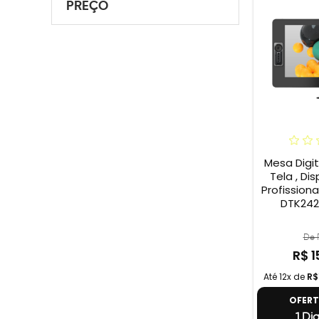
PREÇO
Mesa Digi
Tela , Dis
Profission
DTK2420
De R
R$ 1
Até 12x de
R$
OFER
1 Dia