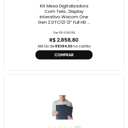
Kit Mesa Digitalizadora
Com Tela , Display
Interativo Wacom One
Gen 2 DTC121 12” Full HD +
Cabo Wacom One , 2ª
geração , DTC121 ,
De R$ 3.387,55
DTH134W,
R$ 2.858,80
Até 12x de
R$384,00
no cartão
COMPRAR