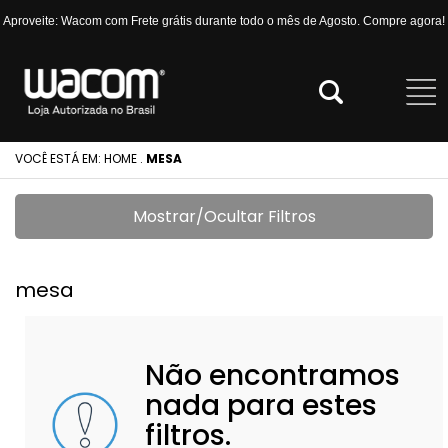
Aproveite: Wacom com Frete grátis durante todo o mês de Agosto. Compre agora!
VOCÊ ESTÁ EM:
HOME
.
MESA
Mostrar/Ocultar Filtros
mesa
Não encontramos
nada para estes
filtros.