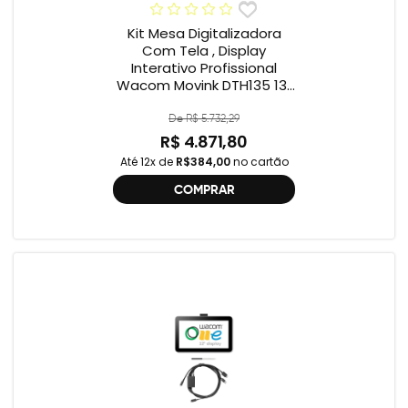
Kit Mesa Digitalizadora
Com Tela , Display
Interativo Profissional
Wacom Movink DTH135 13”
Full HD + Cabo Wacom
One , 2ª geração
De R$ 5.732,29
R$ 4.871,80
Até 12x de
R$384,00
no cartão
COMPRAR