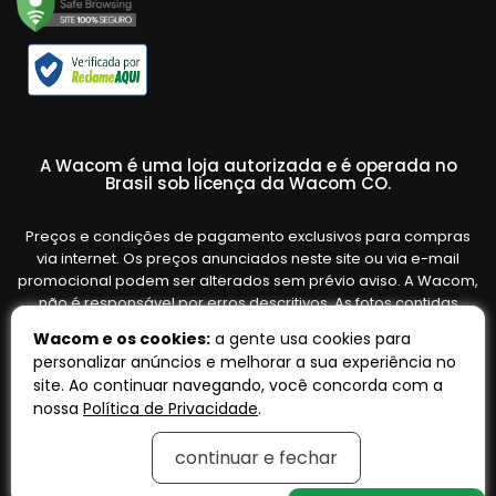
A Wacom é uma loja autorizada e é operada no
Brasil sob licença da Wacom CO.
Preços e condições de pagamento exclusivos para compras
via internet. Os preços anunciados neste site ou via e-mail
promocional podem ser alterados sem prévio aviso. A Wacom,
não é responsável por erros descritivos. As fotos contidas
nesta página são meramente ilustrativas do produto e podem
Wacom e os cookies:
a gente usa cookies para
variar de acordo com o fornecedor/lote do fabricante. Ofertas
personalizar anúncios e melhorar a sua experiência no
válidas até o término de nossos estoques. Vendas sujeitas à
site. Ao continuar navegando, você concorda com a
análise e confirmação de dados.
nossa
Política de Privacidade
.
continuar e fechar
Tecnologia:
OpenK