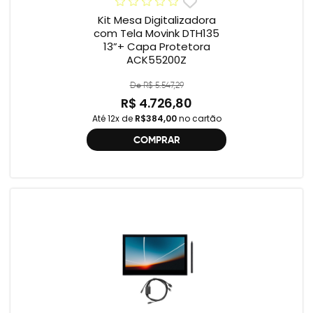
Kit Mesa Digitalizadora
com Tela Movink DTH135
13”+ Capa Protetora
ACK55200Z
De R$ 5.547,29
R$ 4.726,80
Até 12x de
R$384,00
no cartão
COMPRAR