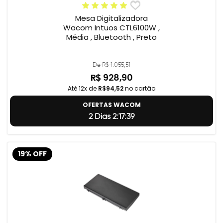
Mesa Digitalizadora
Wacom Intuos CTL6100W ,
Média , Bluetooth , Preto
De R$ 1.055,51
R$ 928,90
Até 12x de
R$94,52
no cartão
OFERTAS WACOM
2 Dias 2:17:38
19% OFF