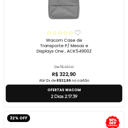
Wacom Case de
Transporte P/ Mesas e
Displays One , ACK54900Z
De R$ 401,41
R$ 322,90
Até 12x de
R$32,86
no cartão
OFERTAS WACOM
2 Dias 2:17:38
32% OFF