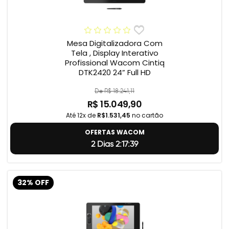
Mesa Digitalizadora Com
Tela , Display Interativo
Profissional Wacom Cintiq
DTK2420 24” Full HD
De R$ 18.241,11
R$ 15.049,90
Até 12x de
R$1.531,45
no cartão
OFERTAS WACOM
2 Dias 2:17:38
32% OFF