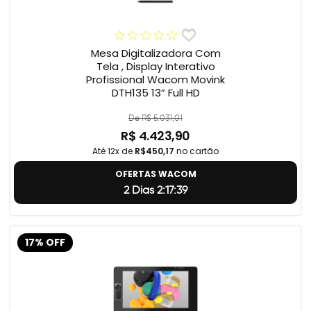
Mesa Digitalizadora Com
Tela , Display Interativo
Profissional Wacom Movink
DTH135 13” Full HD
De R$ 5.031,01
R$ 4.423,90
Até 12x de
R$450,17
no cartão
OFERTAS WACOM
2 Dias 2:17:38
17% OFF