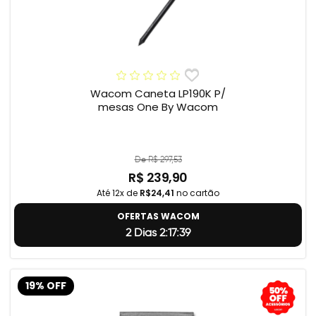
Wacom Caneta LP190K P/
mesas One By Wacom
De R$ 297,53
R$ 239,90
Até 12x de
R$24,41
no cartão
OFERTAS WACOM
2 Dias 2:17:38
19% OFF