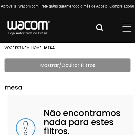
Aproveite: Wacom com Frete grátis durante todo o mês de Agosto. Compre agora!
VOCÊ ESTÁ EM:
HOME
.
MESA
Mostrar/Ocultar Filtros
mesa
Não encontramos
nada para estes
filtros.