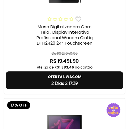
Mesa Digitalizadora Com
Tela , Display Interativo
Profissional Wacom Cintiq
DTH2420 24” Touchscreen
De R$ 29.040,00
R$ 19.491,90
Até 12x de
R$1.983,46
no cartão
OFERTAS WACOM
2 Dias 2:17:38
17% OFF