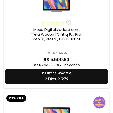
Mesa Digitalizadora com
Tela Wacom Cintiq 16 , Pro
Pen 3 , Preto , DTK168K0A1
De R$ 7.200,96
R$ 5.500,90
Até 12x de
R$559,76
no cartão
OFERTAS WACOM
2 Dias 2:17:38
23% OFF