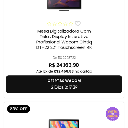
Mesa Digitalizadora Com
Tela , Display Interativo
Profissional Wacom Cintiq
DTH22 22” Touchscreen 4K
De R$ 29.287,22
R$ 24.163,90
Até 12x de
R$2.458,88
no cartão
OFERTAS WACOM
2 Dias 2:17:38
23% OFF