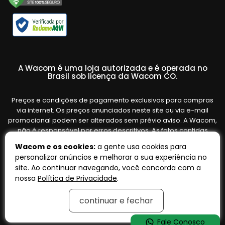
A Wacom é uma loja autorizada e é operada no
Brasil sob licença da Wacom CO.
Preços e condições de pagamento exclusivos para compras
via internet. Os preços anunciados neste site ou via e-mail
promocional podem ser alterados sem prévio aviso. A Wacom,
não é responsável por erros descritivos. As fotos contidas
nesta página são meramente ilustrativas do produto e podem
Wacom e os cookies:
a gente usa cookies para
variar de acordo com o fornecedor/lote do fabricante. Ofertas
personalizar anúncios e melhorar a sua experiência no
válidas até o término de nossos estoques. Vendas sujeitas à
site. Ao continuar navegando, você concorda com a
análise e confirmação de dados.
nossa
Política de Privacidade
.
continuar e fechar
Tecnologia:
OpenK
Fale Conosco