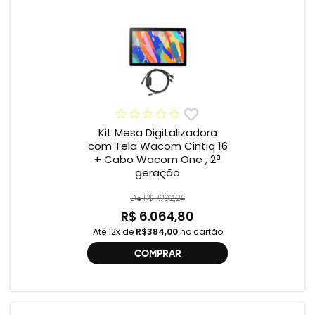
Kit Mesa Digitalizadora
com Tela Wacom Cintiq 16
+ Cabo Wacom One , 2ª
geração
De R$ 7.902,24
R$ 6.064,80
Até 12x de
R$384,00
no cartão
COMPRAR