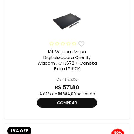
Kit Wacom Mesa
Digitalizadora One By
Wacom , CTL672 + Caneta
Extra LP190K
De R$ 675,00
R$ 571,80
Até 12x de
R$384,00
no cartão
COMPRAR
19% OFF