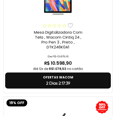
Mesa Digitalizadora Com
Tela , Wacom Cintiq 24 ,
Pro Pen 3 , Preto ,
DTK246K0A1
De R$ 13.875,18
R$ 10.598,90
Até 12x de
R$1.078,53
no cartão
OFERTAS WACOM
2 Dias 2:17:38
19% OFF