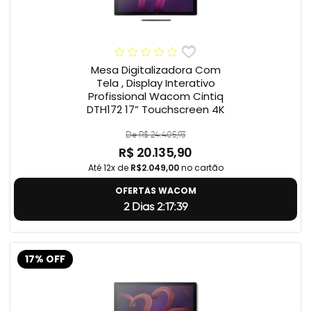
Mesa Digitalizadora Com
Tela , Display Interativo
Profissional Wacom Cintiq
DTH172 17” Touchscreen 4K
De R$ 24.405,93
R$ 20.135,90
Até 12x de
R$2.049,00
no cartão
OFERTAS WACOM
2 Dias 2:17:38
17% OFF