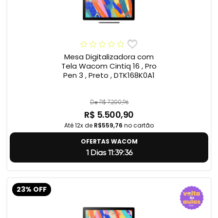
Mesa Digitalizadora com
Tela Wacom Cintiq 16 , Pro
Pen 3 , Preto , DTK168K0A1
De R$ 7.200,96
R$ 5.500,90
Até 12x de
R$559,76
no cartão
OFERTAS WACOM
1 Dias 11:39:35
23% OFF