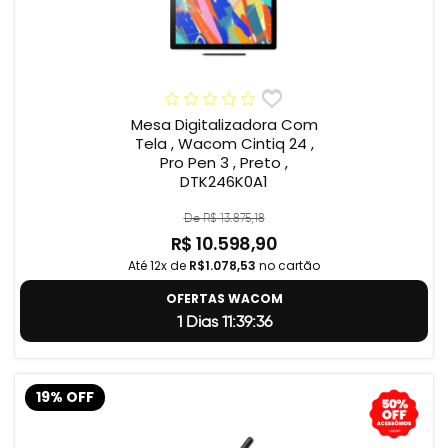
Mesa Digitalizadora Com
Tela , Wacom Cintiq 24 ,
Pro Pen 3 , Preto ,
DTK246K0A1
De R$ 13.875,18
R$ 10.598,90
Até 12x de
R$1.078,53
no cartão
OFERTAS WACOM
1 Dias 11:39:35
19% OFF