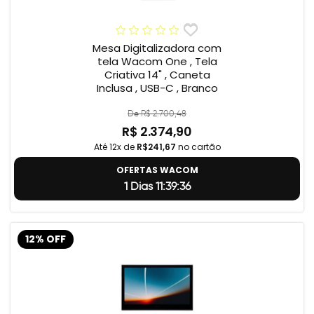
Mesa Digitalizadora com
tela Wacom One , Tela
Criativa 14" , Caneta
Inclusa , USB-C , Branco
De R$ 2.700,48
R$ 2.374,90
Até 12x de
R$241,67
no cartão
OFERTAS WACOM
1 Dias 11:39:35
12% OFF