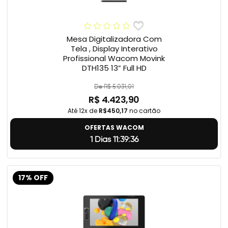
Mesa Digitalizadora Com
Tela , Display Interativo
Profissional Wacom Movink
DTH135 13” Full HD
De R$ 5.031,01
R$ 4.423,90
Até 12x de
R$450,17
no cartão
OFERTAS WACOM
1 Dias 11:39:35
17% OFF