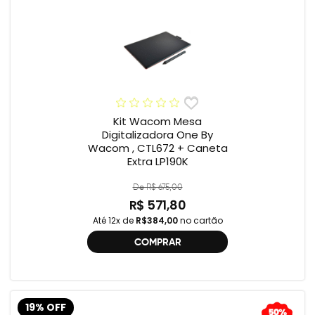
Kit Wacom Mesa
Digitalizadora One By
Wacom , CTL672 + Caneta
Extra LP190K
De R$ 675,00
R$ 571,80
Até 12x de
R$384,00
no cartão
COMPRAR
19% OFF