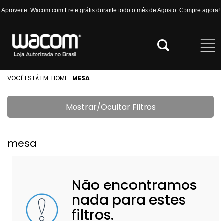
Aproveite: Wacom com Frete grátis durante todo o mês de Agosto. Compre agora!
VOCÊ ESTÁ EM:
HOME
.
MESA
Mostrar/Ocultar Filtros
mesa
Não encontramos
nada para estes
filtros.