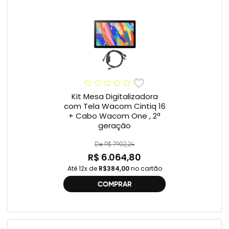
Kit Mesa Digitalizadora
com Tela Wacom Cintiq 16
+ Cabo Wacom One , 2ª
geração
De R$ 7.902,24
R$ 6.064,80
Até 12x de
R$384,00
no cartão
COMPRAR