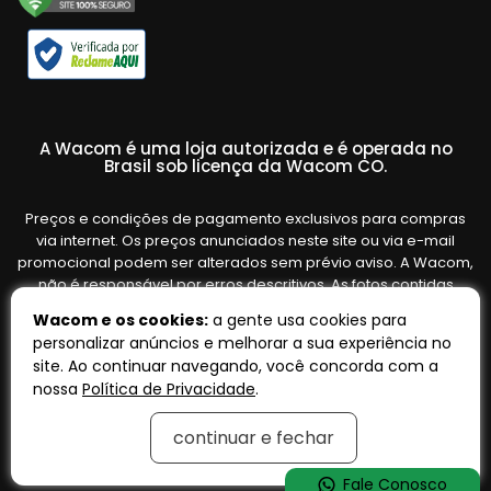
A Wacom é uma loja autorizada e é operada no
Brasil sob licença da Wacom CO.
Preços e condições de pagamento exclusivos para compras
via internet. Os preços anunciados neste site ou via e-mail
promocional podem ser alterados sem prévio aviso. A Wacom,
não é responsável por erros descritivos. As fotos contidas
nesta página são meramente ilustrativas do produto e podem
Wacom e os cookies:
a gente usa cookies para
variar de acordo com o fornecedor/lote do fabricante. Ofertas
personalizar anúncios e melhorar a sua experiência no
válidas até o término de nossos estoques. Vendas sujeitas à
site. Ao continuar navegando, você concorda com a
análise e confirmação de dados.
nossa
Política de Privacidade
.
continuar e fechar
Tecnologia:
OpenK
Fale Conosco