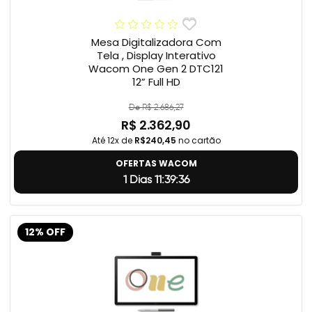
Mesa Digitalizadora Com
Tela , Display Interativo
Wacom One Gen 2 DTC121
12” Full HD
De R$ 2.686,27
R$ 2.362,90
Até 12x de
R$240,45
no cartão
OFERTAS WACOM
1 Dias 11:39:35
12% OFF