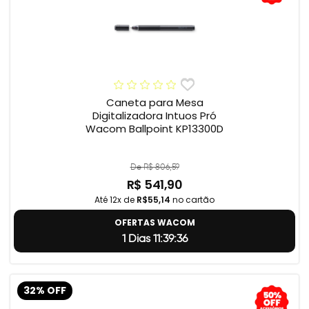
Caneta para Mesa
Digitalizadora Intuos Pró
Wacom Ballpoint KP13300D
De R$ 806,59
R$ 541,90
Até 12x de
R$55,14
no cartão
OFERTAS WACOM
1 Dias 11:39:35
32% OFF