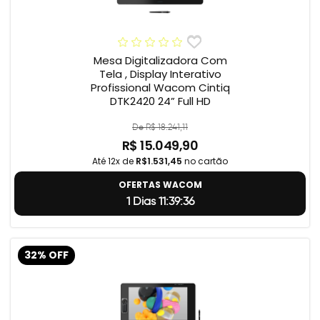
Mesa Digitalizadora Com
Tela , Display Interativo
Profissional Wacom Cintiq
DTK2420 24” Full HD
De R$ 18.241,11
R$ 15.049,90
Até 12x de
R$1.531,45
no cartão
OFERTAS WACOM
1 Dias 11:39:35
32% OFF