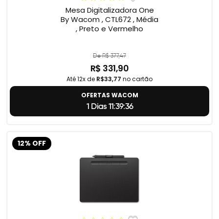
Mesa Digitalizadora One
By Wacom , CTL672 , Média
, Preto e Vermelho
De R$ 377,47
R$ 331,90
Até 12x de
R$33,77
no cartão
OFERTAS WACOM
1 Dias 11:39:35
12% OFF