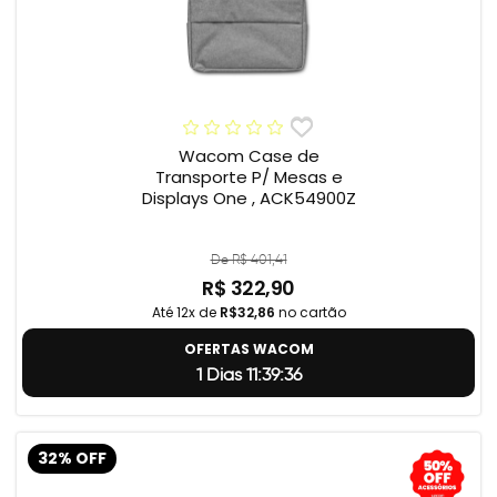
Wacom Case de
Transporte P/ Mesas e
Displays One , ACK54900Z
De R$ 401,41
R$ 322,90
Até 12x de
R$32,86
no cartão
OFERTAS WACOM
1 Dias 11:39:35
32% OFF