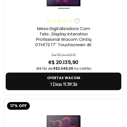
Mesa Digitalizadora Com
Tela , Display Interativo
Profissional Wacom Cintiq
DTH172 17” Touchscreen 4K
De R$ 24.405,93
R$ 20.135,90
Até 12x de
R$2.049,00
no cartão
OFERTAS WACOM
1 Dias 11:39:35
17% OFF