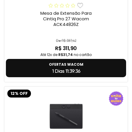
Mesa de Extensão Para
Cintiq Pro 27 Wacom
ACK44826Z
De R$ 387,42
R$ 311,90
Até 12x de
R$31,74
no cartão
OFERTAS WACOM
1 Dias 11:39:35
12% OFF