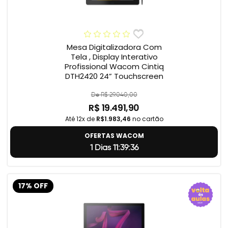
Mesa Digitalizadora Com
Tela , Display Interativo
Profissional Wacom Cintiq
DTH2420 24” Touchscreen
De R$ 29.040,00
R$ 19.491,90
Até 12x de
R$1.983,46
no cartão
OFERTAS WACOM
1 Dias 11:39:35
17% OFF