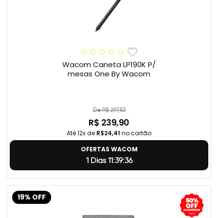
Wacom Caneta LP190K P/
mesas One By Wacom
De R$ 297,53
R$ 239,90
Até 12x de
R$24,41
no cartão
OFERTAS WACOM
1 Dias 11:39:35
19% OFF