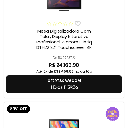
Mesa Digitalizadora Com
Tela , Display Interativo
Profissional Wacom Cintiq
DTH22 22” Touchscreen 4K
De R$ 29.287,22
R$ 24.163,90
Até 12x de
R$2.458,88
no cartão
OFERTAS WACOM
1 Dias 11:39:35
23% OFF