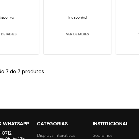
disponível
Indisponível
 DETALHES
VER DETALHES
o 7 de 7 produtos
O WHATSAPP
CATEGORIAS
INSTITUCIONAL
4-8712
Displays Interativos
Sobre nós