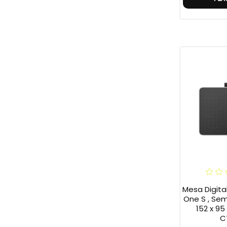
Mesa Digit
One S , Sem 
152 x 95
C