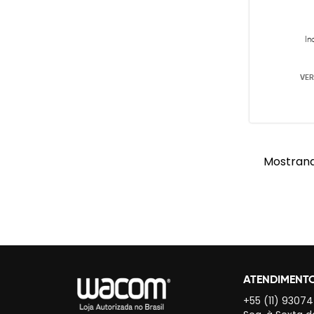
In
VER
Mostrand
ATENDIMENT
+55 (11) 9307