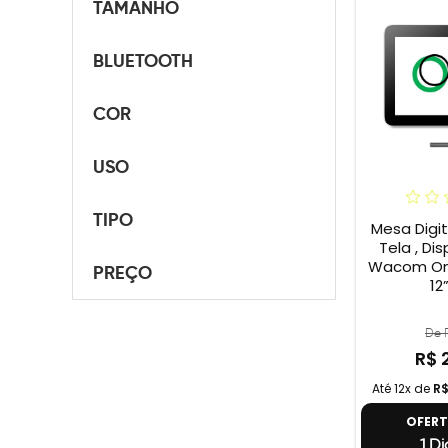
TAMANHO
BLUETOOTH
COR
USO
TIPO
Mesa Digi
Tela , Dis
Wacom One
PREÇO
12
De R
R$ 
Até 12x de
R$
OFER
1 Di