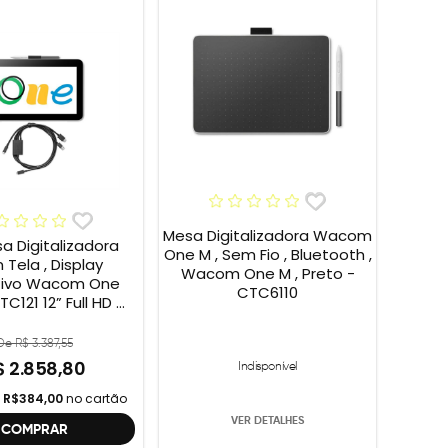
Mesa Digitalizadora Wacom
sa Digitalizadora
One M , Sem Fio , Bluetooth ,
Tela , Display
Wacom One M , Preto -
ativo Wacom One
CTC6110
C121 12” Full HD +
Wacom One , 2ª
ção , DTC121 ,
De R$ 3.387,55
DTH134W,
$ 2.858,80
Indisponível
e
R$384,00
no cartão
VER DETALHES
COMPRAR