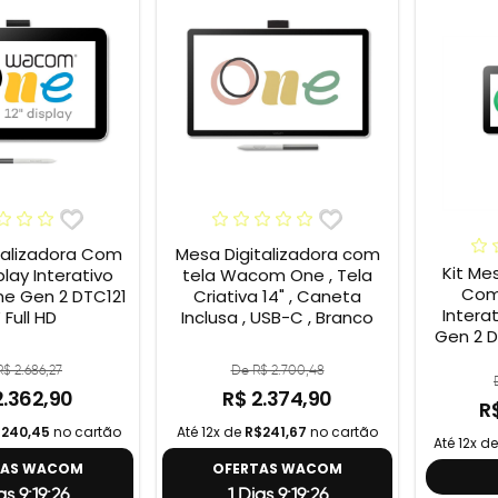
talizadora Com
Mesa Digitalizadora com
Kit Me
play Interativo
tela Wacom One , Tela
Com 
 Gen 2 DTC121
Criativa 14" , Caneta
Inter
” Full HD
Inclusa , USB-C , Branco
Gen 2 DT
Cabo 
$ 2.686,27
De R$ 2.700,48
gera
2.362,90
R$ 2.374,90
R
240,45
no cartão
Até 12x de
R$241,67
no cartão
Até 12x d
TAS WACOM
OFERTAS WACOM
as 9:19:26
1 Dias 9:19:26