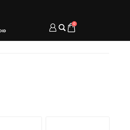
0
OID