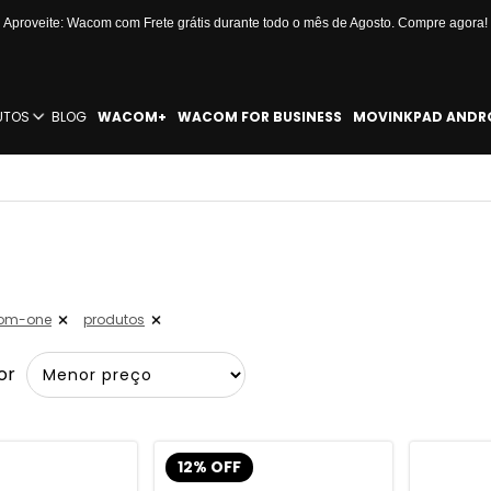
Aproveite: Wacom com Frete grátis durante todo o mês de Agosto. Compre agora!
UTOS
BLOG
WACOM+
WACOM FOR BUSINESS
MOVINKPAD ANDR
om-one
produtos
or
12% OFF