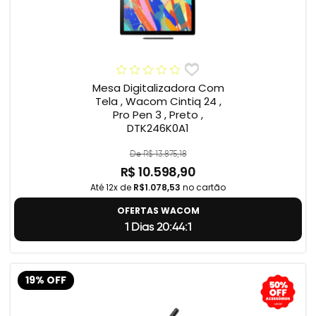
Mesa Digitalizadora Com
Tela , Wacom Cintiq 24 ,
Pro Pen 3 , Preto ,
DTK246K0A1
De R$ 13.875,18
R$ 10.598,90
Até 12x de
R$1.078,53
no cartão
OFERTAS WACOM
1 Dias 20:44:0
19% OFF