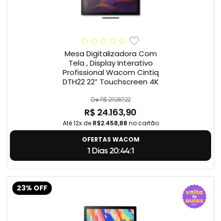
Mesa Digitalizadora Com
Tela , Display Interativo
Profissional Wacom Cintiq
DTH22 22” Touchscreen 4K
De R$ 29.287,22
R$ 24.163,90
Até 12x de
R$2.458,88
no cartão
OFERTAS WACOM
1 Dias 20:44:0
23% OFF