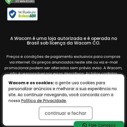
A Wacom é uma loja autorizada e é operada no
Brasil sob licença da Wacom CO.
Preços e condições de pagamento exclusivos para compras
via internet. Os preços anunciados neste site ou via e-mail
promocional podem ser alterados sem prévio aviso. A Wacom,
não é responsável por erros descritivos. As fotos contidas
nesta página são meramente ilustrativas do produto e podem
Wacom e os cookies:
a gente usa cookies para
variar de acordo com o fornecedor/lote do fabricante. Ofertas
personalizar anúncios e melhorar a sua experiência no
válidas até o término de nossos estoques. Vendas sujeitas à
site. Ao continuar navegando, você concorda com a
análise e confirmação de dados.
nossa
Política de Privacidade
.
continuar e fechar
Tecnologia:
OpenK
Fale Conosco