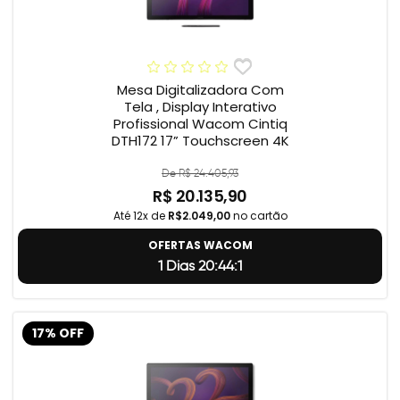
Mesa Digitalizadora Com
Tela , Display Interativo
Profissional Wacom Cintiq
DTH172 17” Touchscreen 4K
De R$ 24.405,93
R$ 20.135,90
Até 12x de
R$2.049,00
no cartão
OFERTAS WACOM
1 Dias 20:44:0
17% OFF