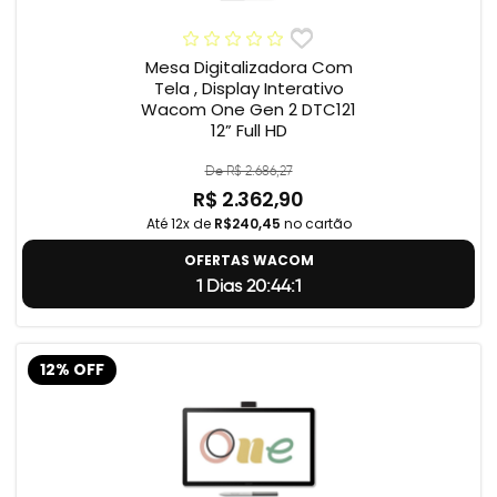
Mesa Digitalizadora Com
Tela , Display Interativo
Wacom One Gen 2 DTC121
12” Full HD
De R$ 2.686,27
R$ 2.362,90
Até 12x de
R$240,45
no cartão
OFERTAS WACOM
1 Dias 20:44:0
12% OFF