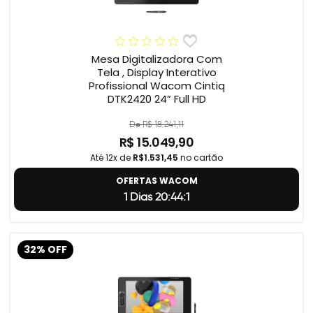
Mesa Digitalizadora Com
Tela , Display Interativo
Profissional Wacom Cintiq
DTK2420 24” Full HD
De R$ 18.241,11
R$ 15.049,90
Até 12x de
R$1.531,45
no cartão
OFERTAS WACOM
1 Dias 20:44:0
32% OFF