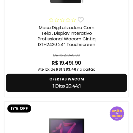
Mesa Digitalizadora Com
Tela , Display Interativo
Profissional Wacom Cintiq
DTH2420 24” Touchscreen
De R$ 29.040,00
R$ 19.491,90
Até 12x de
R$1.983,46
no cartão
OFERTAS WACOM
1 Dias 20:44:0
17% OFF