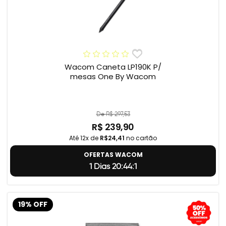
Wacom Caneta LP190K P/
mesas One By Wacom
De R$ 297,53
R$ 239,90
Até 12x de
R$24,41
no cartão
OFERTAS WACOM
1 Dias 20:44:0
19% OFF