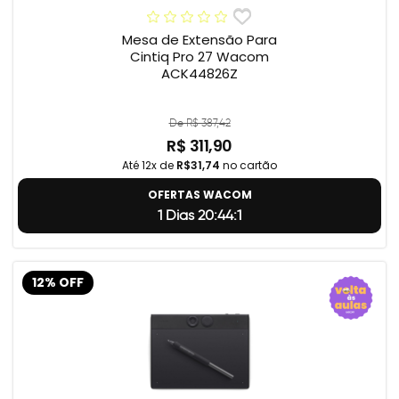
Mesa de Extensão Para
Cintiq Pro 27 Wacom
ACK44826Z
De R$ 387,42
R$ 311,90
Até 12x de
R$31,74
no cartão
OFERTAS WACOM
1 Dias 20:44:0
12% OFF