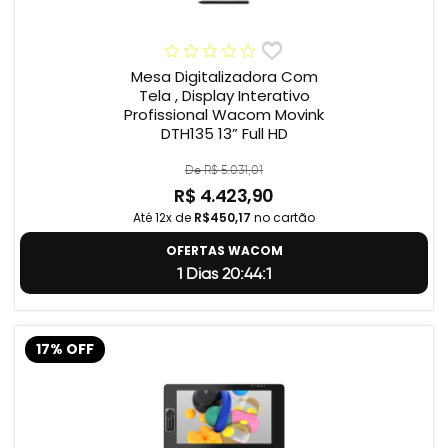
Mesa Digitalizadora Com
Tela , Display Interativo
Profissional Wacom Movink
DTH135 13” Full HD
De R$ 5.031,01
R$ 4.423,90
Até 12x de
R$450,17
no cartão
OFERTAS WACOM
1 Dias 20:44:0
17% OFF