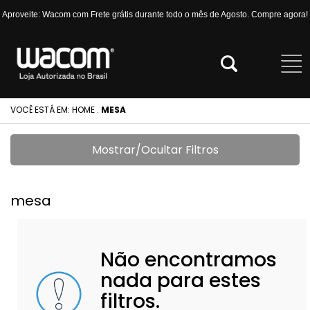
Aproveite: Wacom com Frete grátis durante todo o mês de Agosto. Compre agora!
VOCÊ ESTÁ EM:
HOME
.
MESA
Mostrar/Ocultar Filtros
mesa
Não encontramos
nada para estes
filtros.