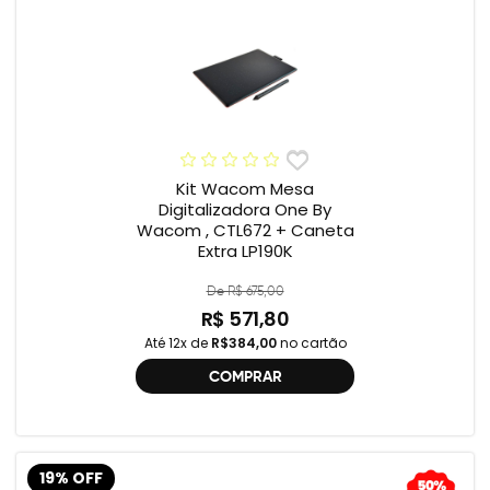
Kit Wacom Mesa
Digitalizadora One By
Wacom , CTL672 + Caneta
Extra LP190K
De R$ 675,00
R$ 571,80
Até 12x de
R$384,00
no cartão
COMPRAR
19% OFF