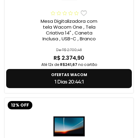
Mesa Digitalizadora com
tela Wacom One , Tela
Criativa 14" , Caneta
Inclusa , USB-C , Branco
De R$ 2.700,48
R$ 2.374,90
Até 12x de
R$241,67
no cartão
OFERTAS WACOM
1 Dias 20:44:0
12% OFF