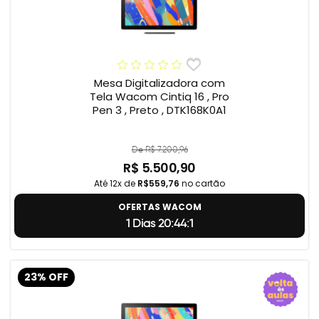
Mesa Digitalizadora com
Tela Wacom Cintiq 16 , Pro
Pen 3 , Preto , DTK168K0A1
De R$ 7.200,96
R$ 5.500,90
Até 12x de
R$559,76
no cartão
OFERTAS WACOM
1 Dias 20:44:0
23% OFF