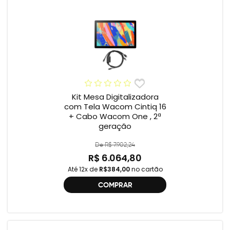
Kit Mesa Digitalizadora
com Tela Wacom Cintiq 16
+ Cabo Wacom One , 2ª
geração
De R$ 7.902,24
R$ 6.064,80
Até 12x de
R$384,00
no cartão
COMPRAR