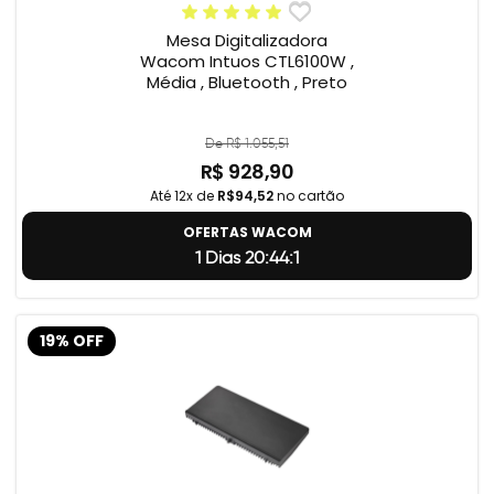
Mesa Digitalizadora
Wacom Intuos CTL6100W ,
Média , Bluetooth , Preto
De R$ 1.055,51
R$ 928,90
Até 12x de
R$94,52
no cartão
OFERTAS WACOM
1 Dias 20:44:0
19% OFF