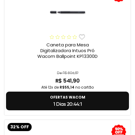
Caneta para Mesa
Digitalizadora Intuos Pró
Wacom Ballpoint KP13300D
De R$ 806,59
R$ 541,90
Até 12x de
R$55,14
no cartão
OFERTAS WACOM
1 Dias 20:44:0
32% OFF