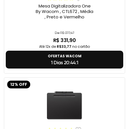
Mesa Digitalizadora One
By Wacom , CTL672 , Média
, Preto e Vermelho
De R$ 377,47
R$ 331,90
Até 12x de
R$33,77
no cartão
OFERTAS WACOM
1 Dias 20:44:0
12% OFF