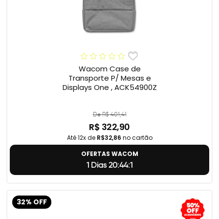
Wacom Case de
Transporte P/ Mesas e
Displays One , ACK54900Z
De R$ 401,41
R$ 322,90
Até 12x de
R$32,86
no cartão
OFERTAS WACOM
1 Dias 20:44:0
32% OFF