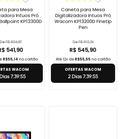
ta para Mesa
Caneta para Mesa
izadora Intuos Pró
Digitalizadora Intuos Pró
allpoint KP13300D
Wacom KP13200D Finetip
Pen
De R$ 806,59
De R$ 813,36
R$ 541,90
R$ 545,90
de
R$55,14
no cartão
Até 12x de
R$55,55
no cartão
ERTAS WACOM
OFERTAS WACOM
Dias 7:39:54
2 Dias 7:39:54