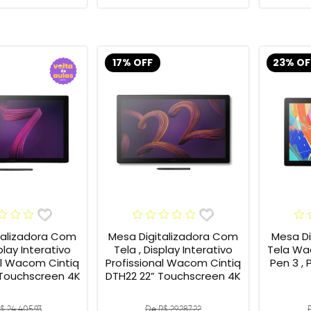
17% OFF
23% OF
talizadora Com
Mesa Digitalizadora Com
Mesa Di
play Interativo
Tela , Display Interativo
Tela Wac
al Wacom Cintiq
Profissional Wacom Cintiq
Pen 3 , 
 Touchscreen 4K
DTH22 22” Touchscreen 4K
$ 24.405,93
De R$ 29.287,22