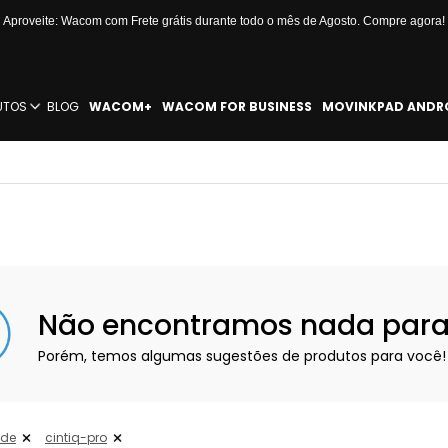
Aproveite: Wacom com Frete grátis durante todo o mês de Agosto. Compre agora!
UTOS
BLOG
WACOM+
WACOM FOR BUSINESS
MOVINKPAD ANDR
Não encontramos nada para e
Porém, temos algumas sugestões de produtos para você!
nde
cintiq-pro