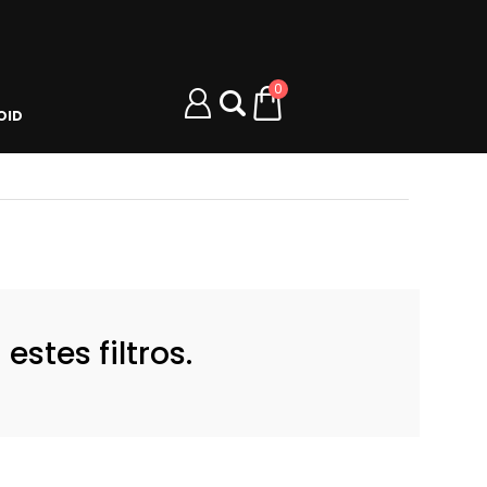
0
OID
stes filtros.