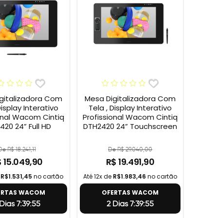
gitalizadora Com
Mesa Digitalizadora Com
Display Interativo
Tela , Display Interativo
onal Wacom Cintiq
Profissional Wacom Cintiq
420 24” Full HD
DTH2420 24” Touchscreen
De R$ 18.241,11
De R$ 29.040,00
 15.049,90
R$ 19.491,90
e
R$1.531,45
no cartão
Até 12x de
R$1.983,46
no cartão
ERTAS WACOM
OFERTAS WACOM
Dias 7:39:54
2 Dias 7:39:54