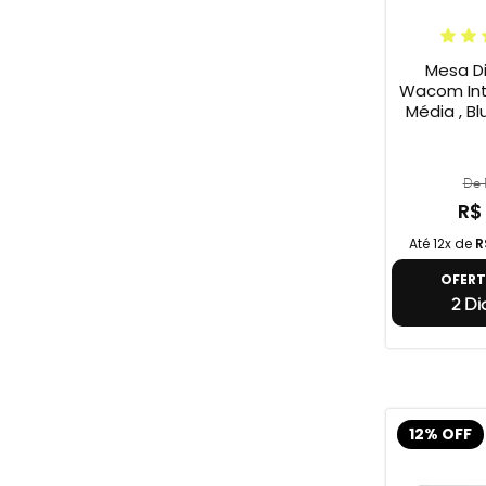
Mesa Di
Wacom Int
Média , Bl
De 
R$
Até 12x de
R
OFER
2 Di
12% OFF