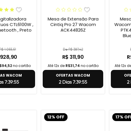
gitalizadora
Mesa de Extensão Para
Mesa 
uos CTL6100W ,
Cintiq Pro 27 Wacom
Wacom 
uetooth , Preto
ACK44826Z
PTK4
Blu
R$ 1.055,51
De R$ 387,42
 928,90
R$ 311,90
R
$94,52
no cartão
Até 12x de
R$31,74
no cartão
Até 12x d
TAS WACOM
OFERTAS WACOM
OF
as 7:39:54
2 Dias 7:39:54
2 
12% OFF
17% OF