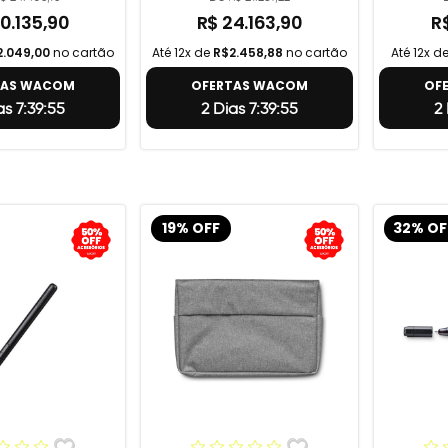
0.135,90
R$ 24.163,90
R
2.049,00
no cartão
Até 12x de
R$2.458,88
no cartão
Até 12x d
TAS WACOM
OFERTAS WACOM
OF
as 7:39:54
2 Dias 7:39:54
2 
19% OFF
32% OF