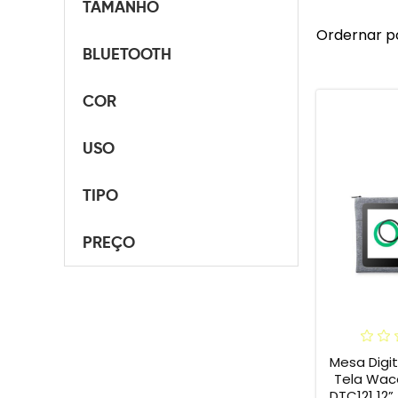
TAMANHO
Ordernar p
BLUETOOTH
COR
USO
TIPO
PREÇO
Mesa Digi
Tela Wac
DTC121 12” + Capa Flex