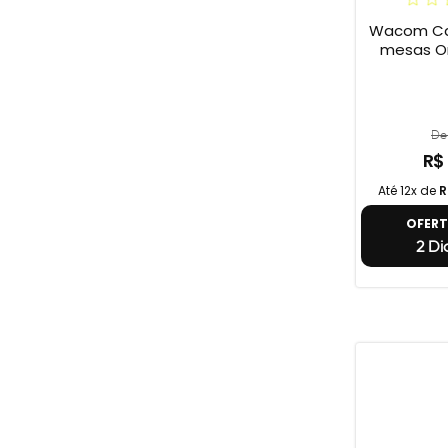
Wacom Can
mesas O
De 
R$
Até 12x de
R
OFER
2 Di