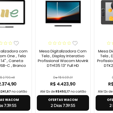
talizadora com
Mesa Digitalizadora Com
Mesa Di
om One , Tela
Tela , Display Interativo
Tela , 
 14" , Caneta
Profissional Wacom Movink
Profissi
 USB-C , Branco
DTH135 13” Full HD
DTK2
$ 2.700,48
De R$ 5.031,01
2.374,90
R$ 4.423,90
R$
$241,67
no cartão
Até 12x de
R$450,17
no cartão
Até 12x d
TAS WACOM
OFERTAS WACOM
OF
as 7:39:54
2 Dias 7:39:54
2 