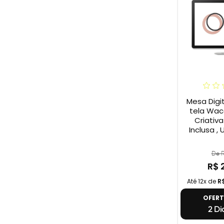
Mesa Digi
tela Wac
Criativa
Inclusa ,
De R
R$ 
Até 12x de
R
OFER
2 Di