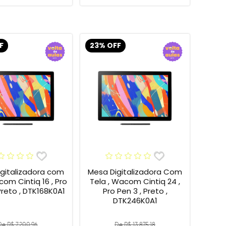
F
23% OFF
gitalizadora com
Mesa Digitalizadora Com
om Cintiq 16 , Pro
Tela , Wacom Cintiq 24 ,
Preto , DTK168K0A1
Pro Pen 3 , Preto ,
DTK246K0A1
De R$ 7.200,96
De R$ 13.875,18