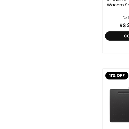
Wacom So
De R
R$ 
C
11% OFF