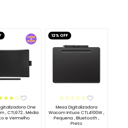
F
12% OFF
gitalizadora One
Mesa Digitalizadora
 , CTL672 , Média
Wacom Intuos CTL4100W ,
eto e Vermelho
Pequena , Bluetooth ,
Preto