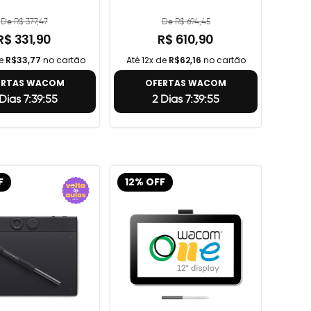
De R$ 377,47
De R$ 694,45
R$ 331,90
R$ 610,90
de
R$33,77
no cartão
Até 12x de
R$62,16
no cartão
ERTAS WACOM
OFERTAS WACOM
Dias 7:39:54
2 Dias 7:39:54
F
12% OFF