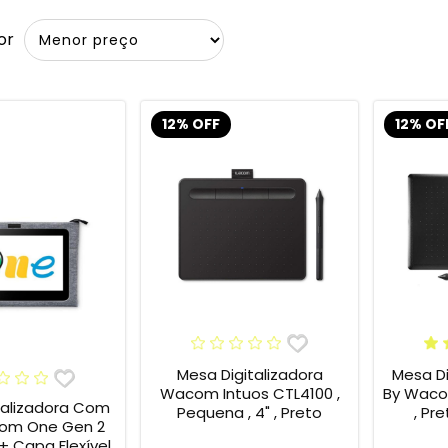
or
12% OFF
12% OF
Mesa Digitalizadora
Mesa Di
Wacom Intuos CTL4100 ,
By Wacom
talizadora Com
Pequena , 4" , Preto
, Pr
om One Gen 2
ível