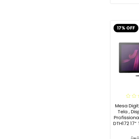
17% OFF
Mesa Digi
Tela , Dis
Profission
DTH172 17”
De R