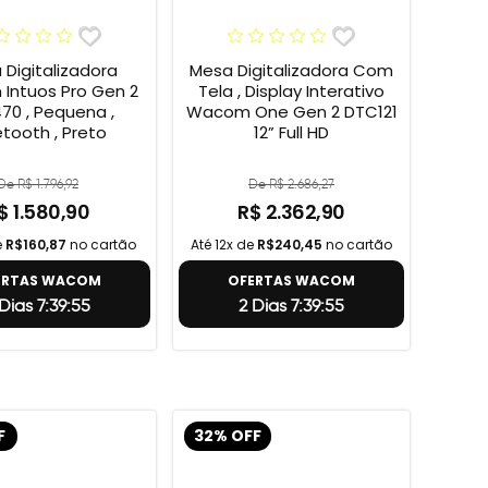
Digitalizadora
Mesa Digitalizadora Com
Intuos Pro Gen 2
Tela , Display Interativo
70 , Pequena ,
Wacom One Gen 2 DTC121
etooth , Preto
12” Full HD
De R$ 1.796,92
De R$ 2.686,27
$ 1.580,90
R$ 2.362,90
e
R$160,87
no cartão
Até 12x de
R$240,45
no cartão
ERTAS WACOM
OFERTAS WACOM
Dias 7:39:54
2 Dias 7:39:54
F
32% OFF