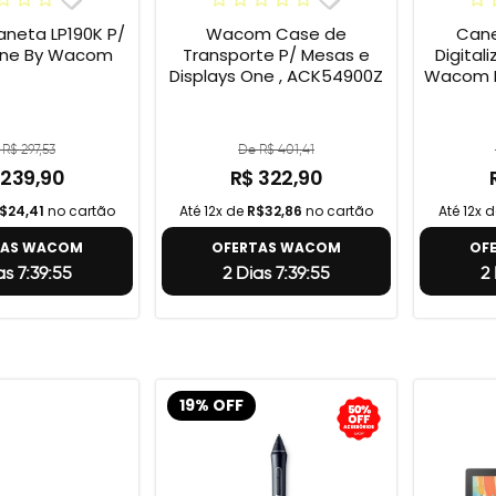
eta LP190K P/
Wacom Case de
Cane
ne By Wacom
Transporte P/ Mesas e
Digital
Displays One , ACK54900Z
Wacom B
R$ 297,53
De R$ 401,41
 239,90
R$ 322,90
$24,41
no cartão
Até 12x de
R$32,86
no cartão
Até 12x 
TAS WACOM
OFERTAS WACOM
OF
as 7:39:54
2 Dias 7:39:54
2 
19% OFF