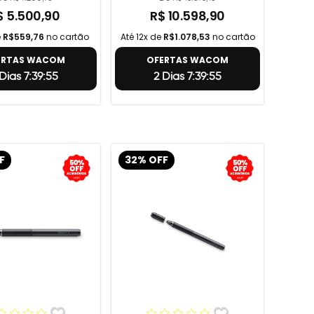
$ 5.500,90
R$ 10.598,90
e
R$559,76
no cartão
Até 12x de
R$1.078,53
no cartão
ERTAS WACOM
OFERTAS WACOM
Dias 7:39:54
2 Dias 7:39:54
F
32% OFF