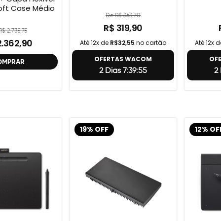
ft Case Médio
De R$ 363,70
R$ 319,90
$ 2.735,75
2.362,90
Até 12x de
R$32,55
no cartão
Até 12x 
OFERTAS WACOM
OF
OMPRAR
2 Dias 7:39:54
2 
19% OFF
12% OF