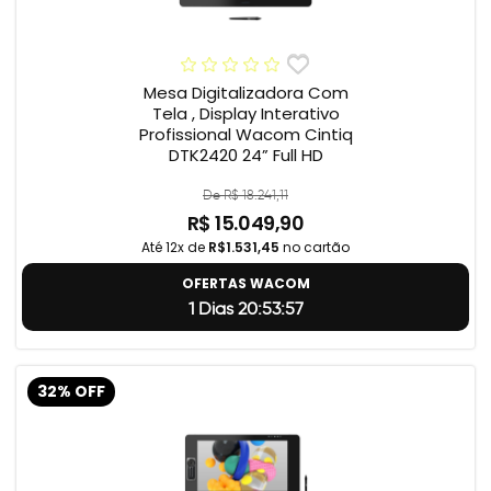
Mesa Digitalizadora Com
Tela , Display Interativo
Profissional Wacom Cintiq
DTK2420 24” Full HD
De R$ 18.241,11
R$ 15.049,90
Até 12x de
R$1.531,45
no cartão
OFERTAS WACOM
1 Dias 20:53:56
32% OFF