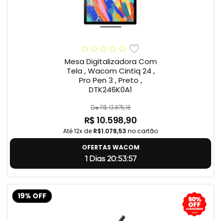
Mesa Digitalizadora Com
Tela , Wacom Cintiq 24 ,
Pro Pen 3 , Preto ,
DTK246K0A1
De R$ 13.875,18
R$ 10.598,90
Até 12x de
R$1.078,53
no cartão
OFERTAS WACOM
1 Dias 20:53:56
19% OFF