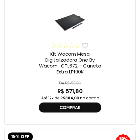
Kit Wacom Mesa
Digitalizadora One By
Wacom , CTL672 + Caneta
Extra LP190K
De R$ 675,00
R$ 571,80
Até 12x de
R$384,00
no cartão
COMPRAR
19% OFF