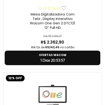
Mesa Digitalizadora Com
Tela , Display Interativo
Wacom One Gen 2 DTC121
12” Full HD
De R$ 2.686,27
R$ 2.362,90
Até 12x de
R$240,45
no cartão
OFERTAS WACOM
1 Dias 20:53:56
12% OFF