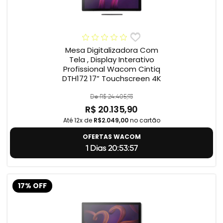
Mesa Digitalizadora Com
Tela , Display Interativo
Profissional Wacom Cintiq
DTH172 17” Touchscreen 4K
De R$ 24.405,93
R$ 20.135,90
Até 12x de
R$2.049,00
no cartão
OFERTAS WACOM
1 Dias 20:53:56
17% OFF