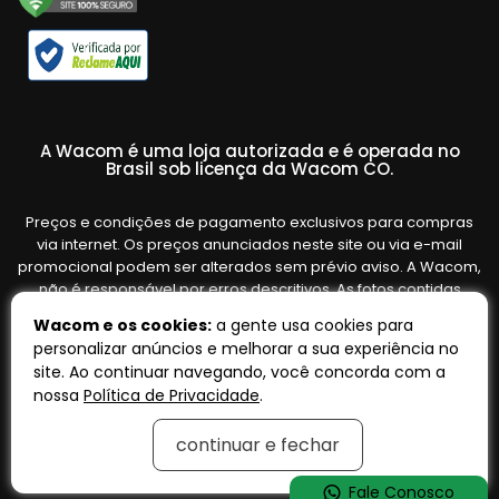
A Wacom é uma loja autorizada e é operada no
Brasil sob licença da Wacom CO.
Preços e condições de pagamento exclusivos para compras
via internet. Os preços anunciados neste site ou via e-mail
promocional podem ser alterados sem prévio aviso. A Wacom,
não é responsável por erros descritivos. As fotos contidas
nesta página são meramente ilustrativas do produto e podem
Wacom e os cookies:
a gente usa cookies para
variar de acordo com o fornecedor/lote do fabricante. Ofertas
personalizar anúncios e melhorar a sua experiência no
válidas até o término de nossos estoques. Vendas sujeitas à
site. Ao continuar navegando, você concorda com a
análise e confirmação de dados.
nossa
Política de Privacidade
.
continuar e fechar
Tecnologia:
OpenK
Fale Conosco