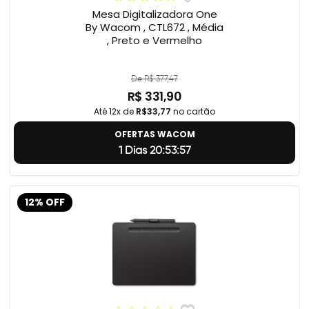
Mesa Digitalizadora One
By Wacom , CTL672 , Média
, Preto e Vermelho
De R$ 377,47
R$ 331,90
Até 12x de
R$33,77
no cartão
OFERTAS WACOM
1 Dias 20:53:56
12% OFF