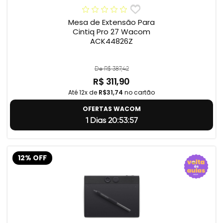
Mesa de Extensão Para
Cintiq Pro 27 Wacom
ACK44826Z
De R$ 387,42
R$ 311,90
Até 12x de
R$31,74
no cartão
OFERTAS WACOM
1 Dias 20:53:56
12% OFF