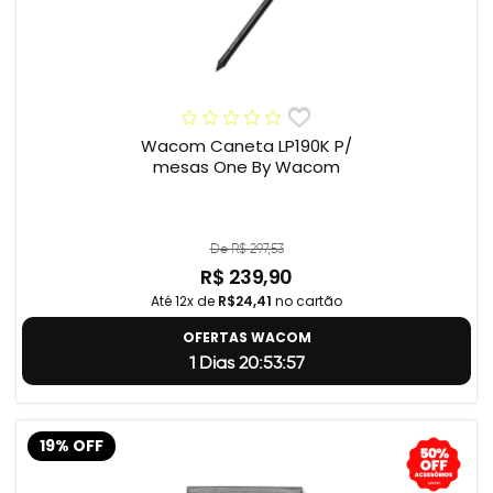
Wacom Caneta LP190K P/
mesas One By Wacom
De R$ 297,53
R$ 239,90
Até 12x de
R$24,41
no cartão
OFERTAS WACOM
1 Dias 20:53:56
19% OFF