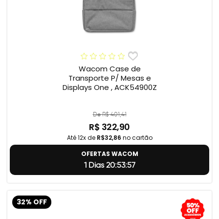
Wacom Case de
Transporte P/ Mesas e
Displays One , ACK54900Z
De R$ 401,41
R$ 322,90
Até 12x de
R$32,86
no cartão
OFERTAS WACOM
1 Dias 20:53:56
32% OFF