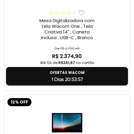
Mesa Digitalizadora com
tela Wacom One , Tela
Criativa 14" , Caneta
Inclusa , USB-C , Branco
De R$ 2.700,48
R$ 2.374,90
Até 12x de
R$241,67
no cartão
OFERTAS WACOM
1 Dias 20:53:56
12% OFF