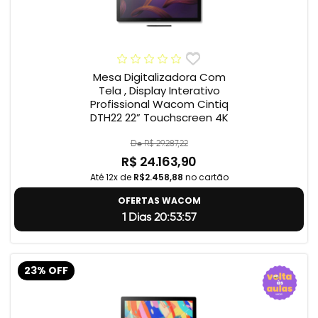
Mesa Digitalizadora Com
Tela , Display Interativo
Profissional Wacom Cintiq
DTH22 22” Touchscreen 4K
De R$ 29.287,22
R$ 24.163,90
Até 12x de
R$2.458,88
no cartão
OFERTAS WACOM
1 Dias 20:53:56
23% OFF