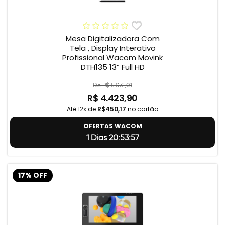
Mesa Digitalizadora Com
Tela , Display Interativo
Profissional Wacom Movink
DTH135 13” Full HD
De R$ 5.031,01
R$ 4.423,90
Até 12x de
R$450,17
no cartão
OFERTAS WACOM
1 Dias 20:53:56
17% OFF