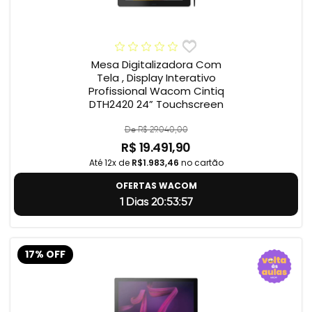
Mesa Digitalizadora Com
Tela , Display Interativo
Profissional Wacom Cintiq
DTH2420 24” Touchscreen
De R$ 29.040,00
R$ 19.491,90
Até 12x de
R$1.983,46
no cartão
OFERTAS WACOM
1 Dias 20:53:56
17% OFF