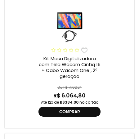
Kit Mesa Digitalizadora
com Tela Wacom Cintiq 16
+ Cabo Wacom One , 2ª
geração
De R$ 7.902,24
R$ 6.064,80
Até 12x de
R$384,00
no cartão
COMPRAR