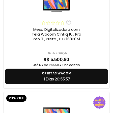
Mesa Digitalizadora com
Tela Wacom Cintiq 16 , Pro
Pen 3 , Preto , DTK168K0A1
De R$ 7.200,96
R$ 5.500,90
Até 12x de
R$559,76
no cartão
OFERTAS WACOM
1 Dias 20:53:56
23% OFF