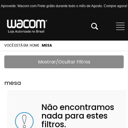
Aproveite: Wacom com Frete grátis durante todo o mês de Agosto. Compre agora!
VOCÊ ESTÁ EM:
HOME
.
MESA
Mostrar/Ocultar Filtros
mesa
Não encontramos
nada para estes
filtros.