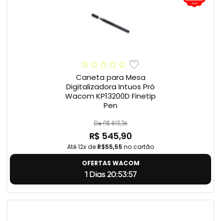
Caneta para Mesa
Digitalizadora Intuos Pró
Wacom KP13200D Finetip
Pen
De R$ 813,36
R$ 545,90
Até 12x de
R$55,55
no cartão
OFERTAS WACOM
1 Dias 20:53:56