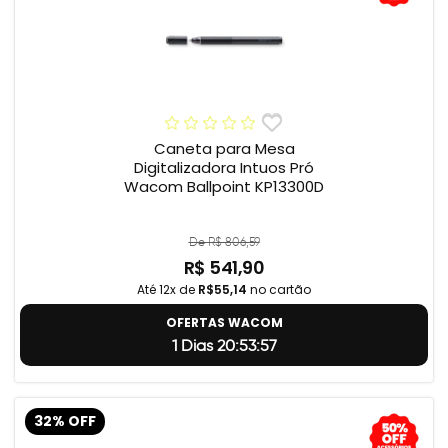
Caneta para Mesa
Digitalizadora Intuos Pró
Wacom Ballpoint KP13300D
De R$ 806,59
R$ 541,90
Até 12x de
R$55,14
no cartão
OFERTAS WACOM
1 Dias 20:53:56
32% OFF