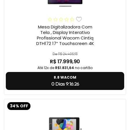
Mesa Digitalizadora Com
Tela , Display Interativo
Profissional Wacom Cintiq
DTH172 17” Touchscreen 4K
De R$ 24.405,93
R$ 17.999,90
Até 12x de
R$1.831,64
no cartão
8.8 WACOM
0 Dias 9:16:25
34% OFF