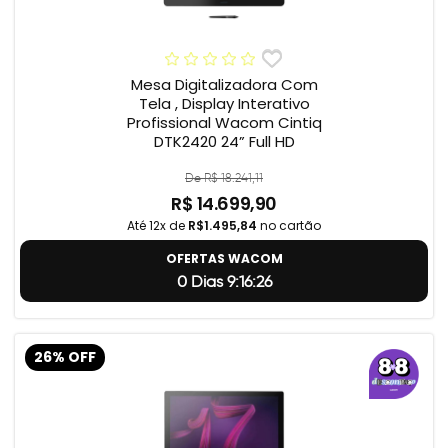
Mesa Digitalizadora Com
Tela , Display Interativo
Profissional Wacom Cintiq
DTK2420 24” Full HD
De R$ 18.241,11
R$ 14.699,90
Até 12x de
R$1.495,84
no cartão
OFERTAS WACOM
0 Dias 9:16:25
26% OFF