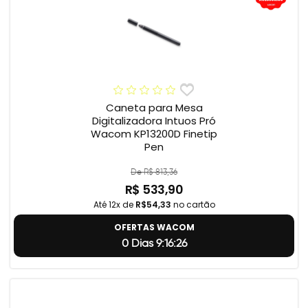
Caneta para Mesa
Digitalizadora Intuos Pró
Wacom KP13200D Finetip
Pen
De R$ 813,36
R$ 533,90
Até 12x de
R$54,33
no cartão
OFERTAS WACOM
0 Dias 9:16:25