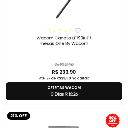
Wacom Caneta LP190K P/
mesas One By Wacom
De R$ 297,53
R$ 233,90
Até 12x de
R$23,80
no cartão
OFERTAS WACOM
0 Dias 9:16:25
21% OFF