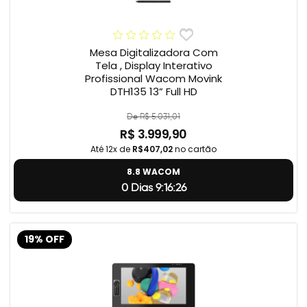
Mesa Digitalizadora Com
Tela , Display Interativo
Profissional Wacom Movink
DTH135 13” Full HD
De R$ 5.031,01
R$ 3.999,90
Até 12x de
R$407,02
no cartão
8.8 WACOM
0 Dias 9:16:25
19% OFF