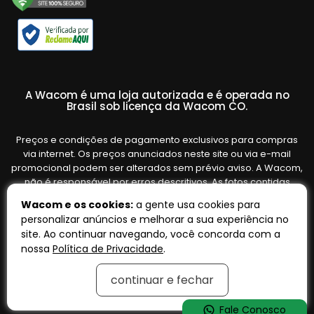
A Wacom é uma loja autorizada e é operada no
Brasil sob licença da Wacom CO.
Preços e condições de pagamento exclusivos para compras
via internet. Os preços anunciados neste site ou via e-mail
promocional podem ser alterados sem prévio aviso. A Wacom,
não é responsável por erros descritivos. As fotos contidas
nesta página são meramente ilustrativas do produto e podem
Wacom e os cookies:
a gente usa cookies para
variar de acordo com o fornecedor/lote do fabricante. Ofertas
personalizar anúncios e melhorar a sua experiência no
válidas até o término de nossos estoques. Vendas sujeitas à
site. Ao continuar navegando, você concorda com a
análise e confirmação de dados.
nossa
Política de Privacidade
.
continuar e fechar
Tecnologia:
OpenK
Fale Conosco