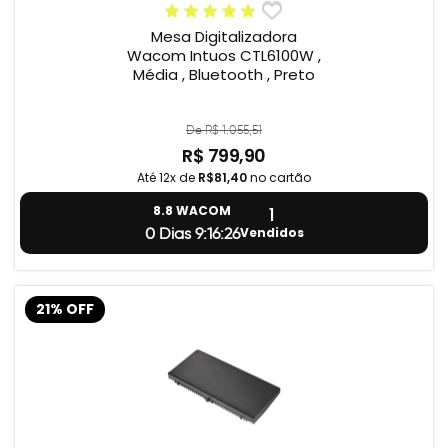
Mesa Digitalizadora
Wacom Intuos CTL6100W ,
Média , Bluetooth , Preto
De R$ 1.055,51
R$ 799,90
Até 12x de
R$81,40
no cartão
1
8.8 WACOM
Vendidos
0 Dias 9:16:25
21% OFF