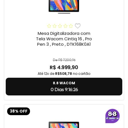
Mesa Digitalizadora com
Tela Wacom Cintiq 16 , Pro
Pen 3 , Preto , DTK168K0A1
De R$ 7.200,96
R$ 4.999,90
Até 12x de
R$508,78
no cartão
8.8 WACOM
0 Dias 9:16:25
38% OFF