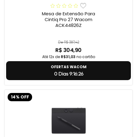
Mesa de Extensão Para
Cintiq Pro 27 Wacom
ACK44826Z
De R$ 387,42
R$ 304,90
Até 12x de
R$31,03
no cartão
OFERTAS WACOM
0 Dias 9:16:25
14% OFF