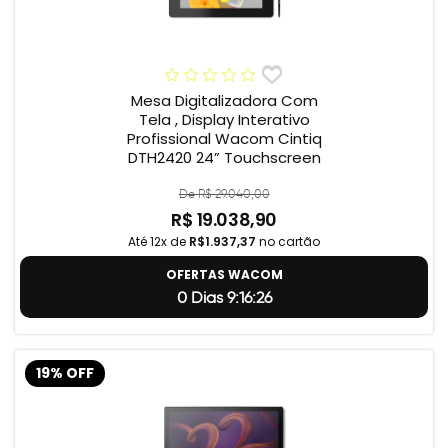
Mesa Digitalizadora Com
Tela , Display Interativo
Profissional Wacom Cintiq
DTH2420 24” Touchscreen
De R$ 29.040,00
R$ 19.038,90
Até 12x de
R$1.937,37
no cartão
OFERTAS WACOM
0 Dias 9:16:25
19% OFF