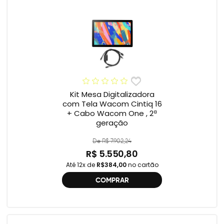
Kit Mesa Digitalizadora
com Tela Wacom Cintiq 16
+ Cabo Wacom One , 2ª
geração
De R$ 7.902,24
R$ 5.550,80
Até 12x de
R$384,00
no cartão
COMPRAR