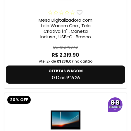
Mesa Digitalizadora com
tela Wacom One , Tela
Criativa 14" , Caneta
Inclusa , USB-C , Branco
De R$ 2.700,48
R$ 2.319,90
Até 12x de
R$236,07
no cartão
OFERTAS WACOM
0 Dias 9:16:25
20% OFF