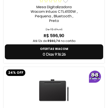
Mesa Digitalizadora
Wacom Intuos CTL4100W ,
Pequena , Bluetooth ,
Preto
De R$ 694,45
R$ 596,90
Até 12x de
R$60,74
no cartão
OFERTAS WACOM
0 Dias 9:16:25
24% OFF