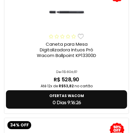
Caneta para Mesa
Digitalizadora Intuos Pró
Wacom Ballpoint KP13300D
De R$ 806,59
R$ 528,90
Até 12x de
R$53,82
no cartão
OFERTAS WACOM
0 Dias 9:16:25
34% OFF