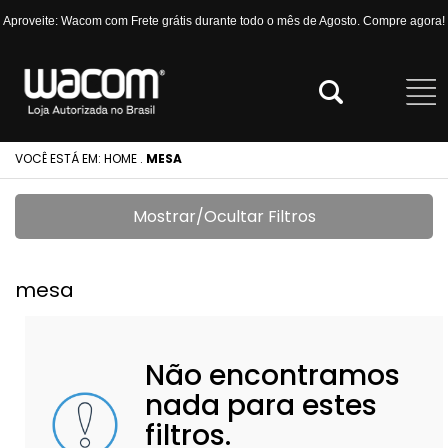
Aproveite: Wacom com Frete grátis durante todo o mês de Agosto. Compre agora!
VOCÊ ESTÁ EM:
HOME
.
MESA
Mostrar/Ocultar Filtros
mesa
Não encontramos
nada para estes
filtros.