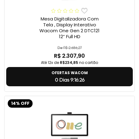
Mesa Digitalizadora Com
Tela , Display Interativo
Wacom One Gen 2 DTC121
12” Full HD
De R$ 2.686,27
R$ 2.307,90
Até 12x de
R$234,85
no cartão
OFERTAS WACOM
0 Dias 9:16:25
14% OFF