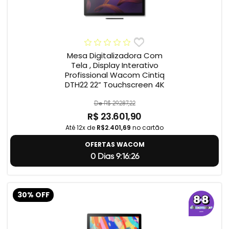
Mesa Digitalizadora Com
Tela , Display Interativo
Profissional Wacom Cintiq
DTH22 22” Touchscreen 4K
De R$ 29.287,22
R$ 23.601,90
Até 12x de
R$2.401,69
no cartão
OFERTAS WACOM
0 Dias 9:16:25
30% OFF