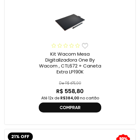
Kit Wacom Mesa
Digitalizadora One By
Wacom , CTL672 + Caneta
Extra LP190K
De R$ 675,00
R$ 558,80
Até 12x de
R$384,00
no cartão
COMPRAR
21% OFF