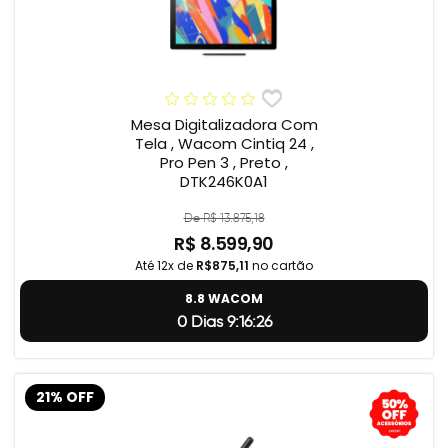
Mesa Digitalizadora Com
Tela , Wacom Cintiq 24 ,
Pro Pen 3 , Preto ,
DTK246K0A1
De R$ 13.875,18
R$ 8.599,90
Até 12x de
R$875,11
no cartão
8.8 WACOM
0 Dias 9:16:25
21% OFF