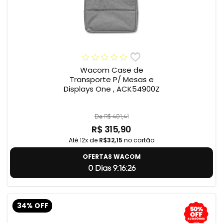
Wacom Case de
Transporte P/ Mesas e
Displays One , ACK54900Z
De R$ 401,41
R$ 315,90
Até 12x de
R$32,15
no cartão
OFERTAS WACOM
0 Dias 9:16:25
34% OFF