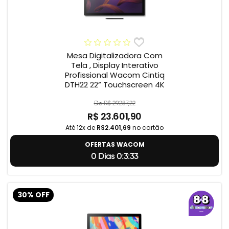
Mesa Digitalizadora Com
Tela , Display Interativo
Profissional Wacom Cintiq
DTH22 22” Touchscreen 4K
De R$ 29.287,22
R$ 23.601,90
Até 12x de
R$2.401,69
no cartão
OFERTAS WACOM
0 Dias 0:3:32
30% OFF