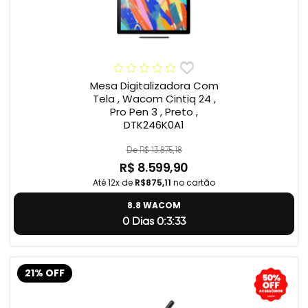
Mesa Digitalizadora Com
Tela , Wacom Cintiq 24 ,
Pro Pen 3 , Preto ,
DTK246K0A1
De R$ 13.875,18
R$ 8.599,90
Até 12x de
R$875,11
no cartão
8.8 WACOM
0 Dias 0:3:32
21% OFF