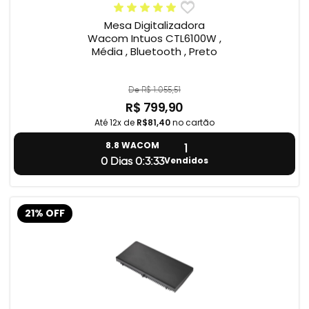
Mesa Digitalizadora
Wacom Intuos CTL6100W ,
Média , Bluetooth , Preto
De R$ 1.055,51
R$ 799,90
Até 12x de
R$81,40
no cartão
1
8.8 WACOM
Vendidos
0 Dias 0:3:32
21% OFF