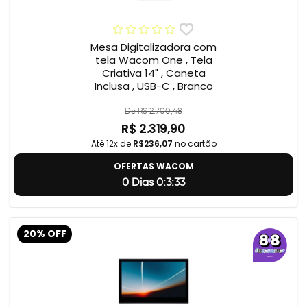
Mesa Digitalizadora com
tela Wacom One , Tela
Criativa 14" , Caneta
Inclusa , USB-C , Branco
De R$ 2.700,48
R$ 2.319,90
Até 12x de
R$236,07
no cartão
OFERTAS WACOM
0 Dias 0:3:32
20% OFF