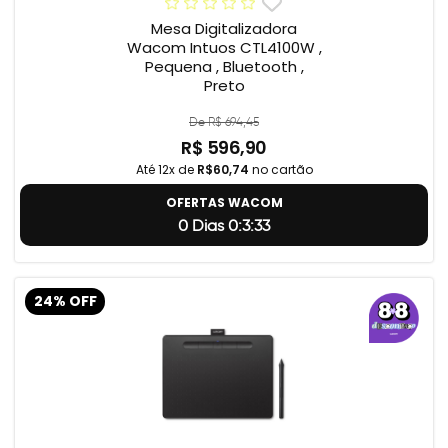
Mesa Digitalizadora
Wacom Intuos CTL4100W ,
Pequena , Bluetooth ,
Preto
De R$ 694,45
R$ 596,90
Até 12x de
R$60,74
no cartão
OFERTAS WACOM
0 Dias 0:3:32
24% OFF