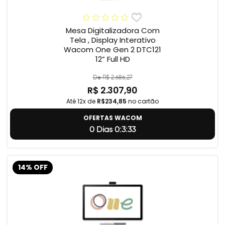
Mesa Digitalizadora Com
Tela , Display Interativo
Wacom One Gen 2 DTC121
12” Full HD
De R$ 2.686,27
R$ 2.307,90
Até 12x de
R$234,85
no cartão
OFERTAS WACOM
0 Dias 0:3:32
14% OFF