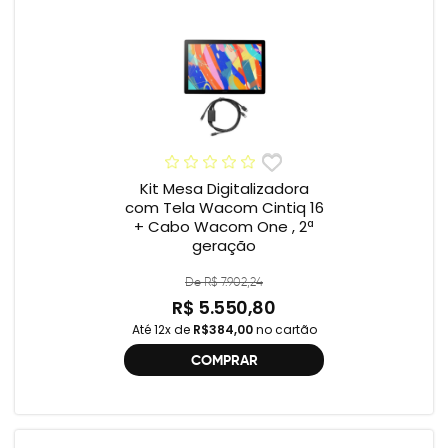
Kit Mesa Digitalizadora
com Tela Wacom Cintiq 16
+ Cabo Wacom One , 2ª
geração
De R$ 7.902,24
R$ 5.550,80
Até 12x de
R$384,00
no cartão
COMPRAR