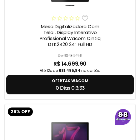
Mesa Digitalizadora Com
Tela , Display Interativo
Profissional Wacom Cintiq
DTK2420 24” Full HD
De R$ 18.241,11
R$ 14.699,90
Até 12x de
R$1.495,84
no cartão
OFERTAS WACOM
0 Dias 0:3:32
26% OFF