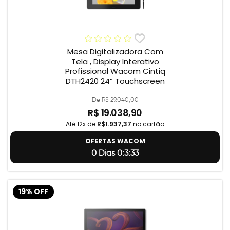
Mesa Digitalizadora Com
Tela , Display Interativo
Profissional Wacom Cintiq
DTH2420 24” Touchscreen
De R$ 29.040,00
R$ 19.038,90
Até 12x de
R$1.937,37
no cartão
OFERTAS WACOM
0 Dias 0:3:32
19% OFF