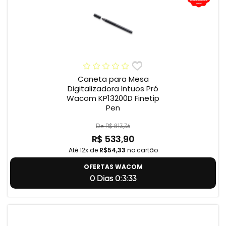
Caneta para Mesa
Digitalizadora Intuos Pró
Wacom KP13200D Finetip
Pen
De R$ 813,36
R$ 533,90
Até 12x de
R$54,33
no cartão
OFERTAS WACOM
0 Dias 0:3:32