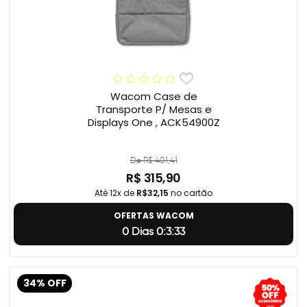
Wacom Case de
Transporte P/ Mesas e
Displays One , ACK54900Z
De R$ 401,41
R$ 315,90
Até 12x de
R$32,15
no cartão
OFERTAS WACOM
0 Dias 0:3:32
34% OFF