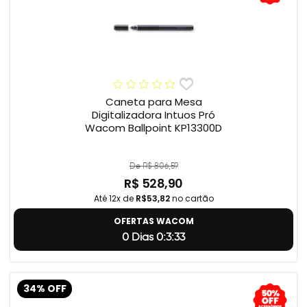
Caneta para Mesa
Digitalizadora Intuos Pró
Wacom Ballpoint KP13300D
De R$ 806,59
R$ 528,90
Até 12x de
R$53,82
no cartão
OFERTAS WACOM
0 Dias 0:3:32
34% OFF