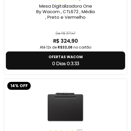
Mesa Digitalizadora One
By Wacom , CTL672 , Média
, Preto e Vermelho
De R$ 377,47
R$ 324,90
Até 12x de
R$33,06
no cartão
OFERTAS WACOM
0 Dias 0:3:32
14% OFF