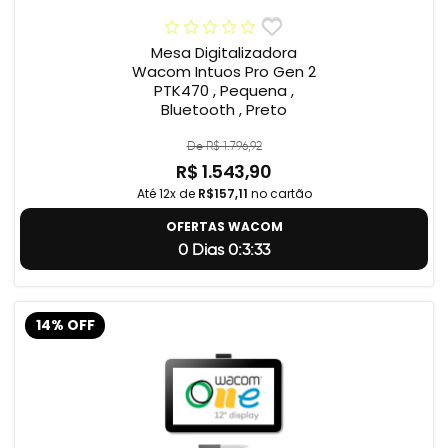
Mesa Digitalizadora
Wacom Intuos Pro Gen 2
PTK470 , Pequena ,
Bluetooth , Preto
De R$ 1.796,92
R$ 1.543,90
Até 12x de
R$157,11
no cartão
OFERTAS WACOM
0 Dias 0:3:32
14% OFF