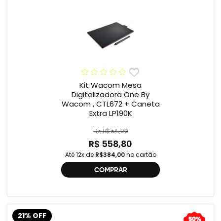
Kit Wacom Mesa
Digitalizadora One By
Wacom , CTL672 + Caneta
Extra LP190K
De R$ 675,00
R$ 558,80
Até 12x de
R$384,00
no cartão
COMPRAR
21% OFF