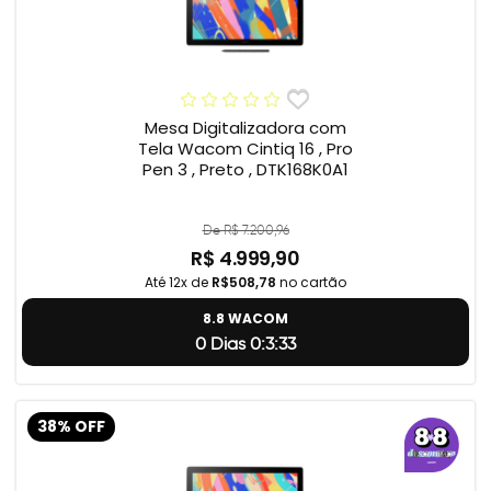
Mesa Digitalizadora com
Tela Wacom Cintiq 16 , Pro
Pen 3 , Preto , DTK168K0A1
De R$ 7.200,96
R$ 4.999,90
Até 12x de
R$508,78
no cartão
8.8 WACOM
0 Dias 0:3:32
38% OFF