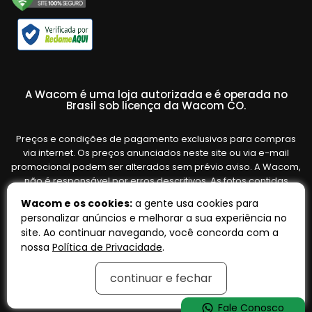
A Wacom é uma loja autorizada e é operada no
Brasil sob licença da Wacom CO.
Preços e condições de pagamento exclusivos para compras
via internet. Os preços anunciados neste site ou via e-mail
promocional podem ser alterados sem prévio aviso. A Wacom,
não é responsável por erros descritivos. As fotos contidas
nesta página são meramente ilustrativas do produto e podem
Wacom e os cookies:
a gente usa cookies para
variar de acordo com o fornecedor/lote do fabricante. Ofertas
personalizar anúncios e melhorar a sua experiência no
válidas até o término de nossos estoques. Vendas sujeitas à
site. Ao continuar navegando, você concorda com a
análise e confirmação de dados.
nossa
Política de Privacidade
.
continuar e fechar
Tecnologia:
OpenK
Fale Conosco