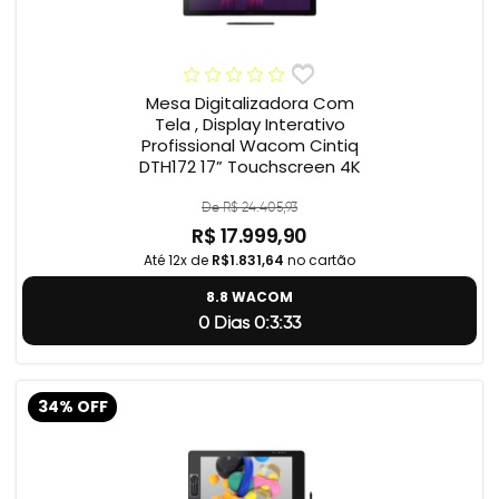
Mesa Digitalizadora Com
Tela , Display Interativo
Profissional Wacom Cintiq
DTH172 17” Touchscreen 4K
De R$ 24.405,93
R$ 17.999,90
Até 12x de
R$1.831,64
no cartão
8.8 WACOM
0 Dias 0:3:32
34% OFF