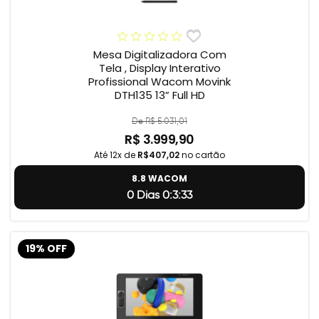
Mesa Digitalizadora Com
Tela , Display Interativo
Profissional Wacom Movink
DTH135 13” Full HD
De R$ 5.031,01
R$ 3.999,90
Até 12x de
R$407,02
no cartão
8.8 WACOM
0 Dias 0:3:32
19% OFF