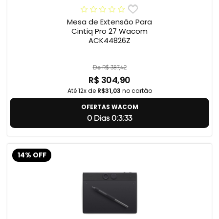
Mesa de Extensão Para
Cintiq Pro 27 Wacom
ACK44826Z
De R$ 387,42
R$ 304,90
Até 12x de
R$31,03
no cartão
OFERTAS WACOM
0 Dias 0:3:32
14% OFF