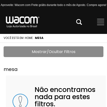
Aproveite: Wacom com Frete grátis durante todo o mês de Agosto. Compre agora!
VOCÊ ESTÁ EM:
HOME
.
MESA
Mostrar/Ocultar Filtros
mesa
Não encontramos
nada para estes
filtros.