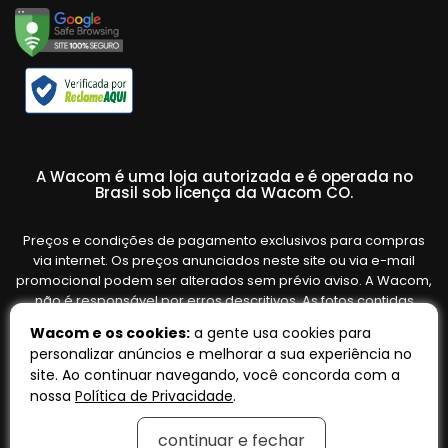
A Wacom é uma loja autorizada e é operada no
Brasil sob licença da Wacom CO.
Preços e condições de pagamento exclusivos para compras
via internet. Os preços anunciados neste site ou via e-mail
promocional podem ser alterados sem prévio aviso. A Wacom,
não é responsável por erros descritivos. As fotos contidas
nesta página são meramente ilustrativas do produto e podem
Wacom e os cookies:
a gente usa cookies para
variar de acordo com o fornecedor/lote do fabricante. Ofertas
personalizar anúncios e melhorar a sua experiência no
válidas até o término de nossos estoques. Vendas sujeitas à
site. Ao continuar navegando, você concorda com a
análise e confirmação de dados.
nossa
Política de Privacidade
.
continuar e fechar