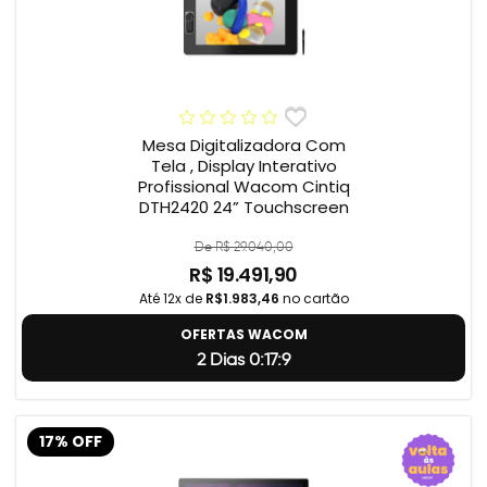
Mesa Digitalizadora Com
Tela , Display Interativo
Profissional Wacom Cintiq
DTH2420 24” Touchscreen
De R$ 29.040,00
R$ 19.491,90
Até 12x de
R$1.983,46
no cartão
OFERTAS WACOM
2 Dias 0:17:8
17% OFF