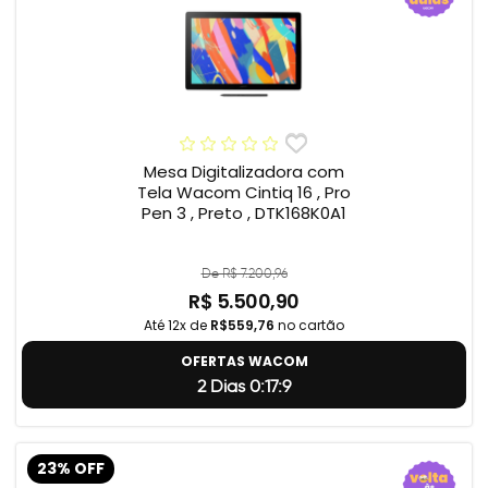
Mesa Digitalizadora com
Tela Wacom Cintiq 16 , Pro
Pen 3 , Preto , DTK168K0A1
De R$ 7.200,96
R$ 5.500,90
Até 12x de
R$559,76
no cartão
OFERTAS WACOM
2 Dias 0:17:8
23% OFF