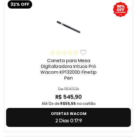
32% OFF
Caneta para Mesa
Digitalizadora Intuos Pró
Wacom KP13200D Finetip
Pen
De R$ 813,36
R$ 545,90
Até 12x de
R$55,55
no cartão
OFERTAS WACOM
2 Dias 0:17:8