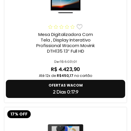
Mesa Digitalizadora Com
Tela , Display Interativo
Profissional Wacom Movink
DTH135 13” Full HD
De R$ 5.031,01
R$ 4.423,90
Até 12x de
R$450,17
no cartão
OFERTAS WACOM
2 Dias 0:17:8
17% OFF