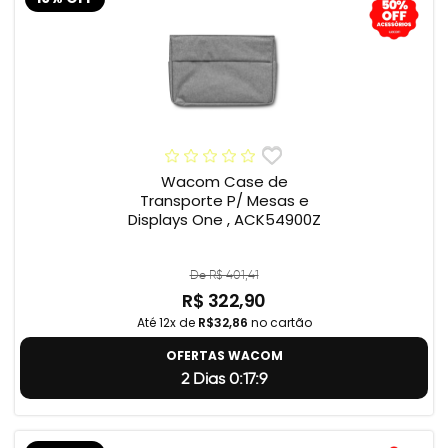
Wacom Case de
Transporte P/ Mesas e
Displays One , ACK54900Z
De R$ 401,41
R$ 322,90
Até 12x de
R$32,86
no cartão
OFERTAS WACOM
2 Dias 0:17:8