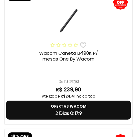
Wacom Caneta LP190K P/
mesas One By Wacom
De R$ 297,53
R$ 239,90
Até 12x de
R$24,41
no cartão
OFERTAS WACOM
2 Dias 0:17:8
19% OFF