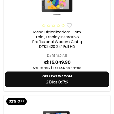
Mesa Digitalizadora Com
Tela , Display Interativo
Profissional Wacom Cintiq
DTK2420 24” Full HD
De R$ 18.241,11
R$ 15.049,90
Até 12x de
R$1.531,45
no cartão
OFERTAS WACOM
2 Dias 0:17:8
32% OFF