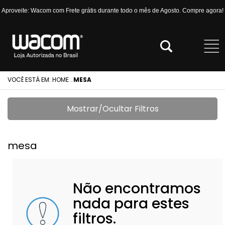
Aproveite: Wacom com Frete grátis durante todo o mês de Agosto. Compre agora!
VOCÊ ESTÁ EM:
HOME
.
MESA
Mostrar/Ocultar Filtros
mesa
Não encontramos
nada para estes
filtros.