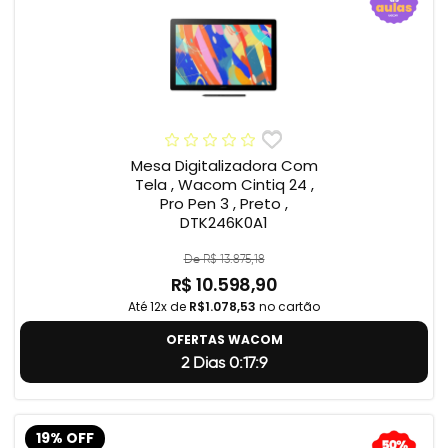
Mesa Digitalizadora Com
Tela , Wacom Cintiq 24 ,
Pro Pen 3 , Preto ,
DTK246K0A1
De R$ 13.875,18
R$ 10.598,90
Até 12x de
R$1.078,53
no cartão
OFERTAS WACOM
2 Dias 0:17:8
19% OFF