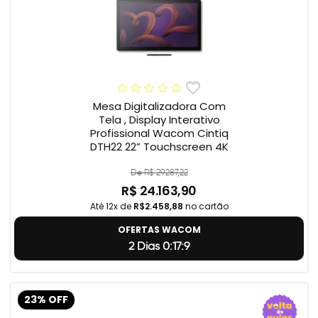
Mesa Digitalizadora Com
Tela , Display Interativo
Profissional Wacom Cintiq
DTH22 22” Touchscreen 4K
De R$ 29.287,22
R$ 24.163,90
Até 12x de
R$2.458,88
no cartão
OFERTAS WACOM
2 Dias 0:17:8
23% OFF