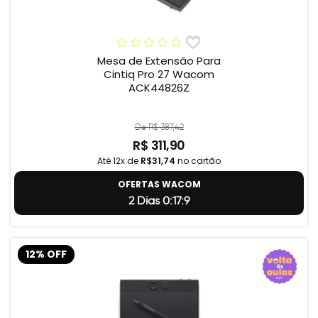
Mesa de Extensão Para
Cintiq Pro 27 Wacom
ACK44826Z
De R$ 387,42
R$ 311,90
Até 12x de
R$31,74
no cartão
OFERTAS WACOM
2 Dias 0:17:8
12% OFF