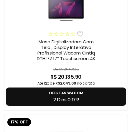
Mesa Digitalizadora Com
Tela , Display Interativo
Profissional Wacom Cintiq
DTH172 17” Touchscreen 4K
De R$ 24.405,93
R$ 20.135,90
Até 12x de
R$2.049,00
no cartão
OFERTAS WACOM
2 Dias 0:17:8
17% OFF