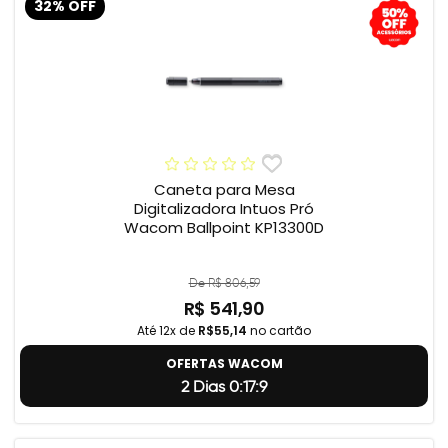
32% OFF
Caneta para Mesa
Digitalizadora Intuos Pró
Wacom Ballpoint KP13300D
De R$ 806,59
R$ 541,90
Até 12x de
R$55,14
no cartão
OFERTAS WACOM
2 Dias 0:17:8