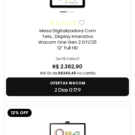
Mesa Digitalizadora Com
Tela , Display Interativo
Wacom One Gen 2 DTC121
12” Full HD
De R$ 2.686,27
R$ 2.362,90
Até 12x de
R$240,45
no cartão
OFERTAS WACOM
2 Dias 0:17:8
12% OFF