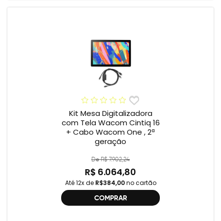
Kit Mesa Digitalizadora
com Tela Wacom Cintiq 16
+ Cabo Wacom One , 2ª
geração
De R$ 7.902,24
R$ 6.064,80
Até 12x de
R$384,00
no cartão
COMPRAR