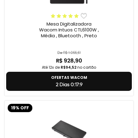
Mesa Digitalizadora
Wacom Intuos CTL6100W ,
Média , Bluetooth , Preto
De R$ 1.055,51
R$ 928,90
Até 12x de
R$94,52
no cartão
OFERTAS WACOM
2 Dias 0:17:8
19% OFF