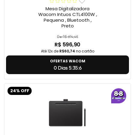
Mesa Digitalizadora
Wacom Intuos CTL4100W ,
Pequena , Bluetooth ,
Preto
De R$ 694,45
R$ 596,90
Até 12x de
R$60,74
no cartão
OFERTAS WACOM
0 Dias 5:35:5
24% OFF