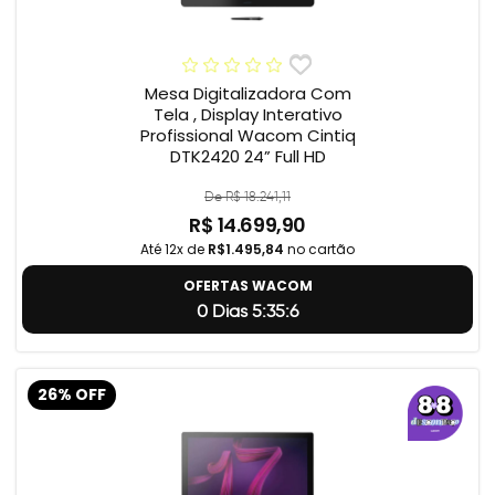
Mesa Digitalizadora Com
Tela , Display Interativo
Profissional Wacom Cintiq
DTK2420 24” Full HD
De R$ 18.241,11
R$ 14.699,90
Até 12x de
R$1.495,84
no cartão
OFERTAS WACOM
0 Dias 5:35:5
26% OFF