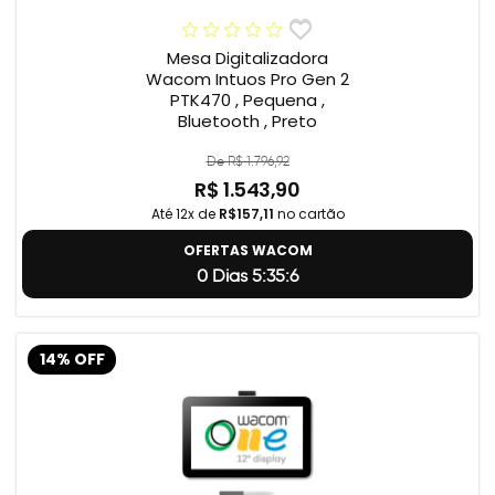
Mesa Digitalizadora
Wacom Intuos Pro Gen 2
PTK470 , Pequena ,
Bluetooth , Preto
De R$ 1.796,92
R$ 1.543,90
Até 12x de
R$157,11
no cartão
OFERTAS WACOM
0 Dias 5:35:5
14% OFF