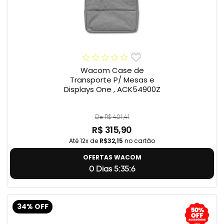
Wacom Case de
Transporte P/ Mesas e
Displays One , ACK54900Z
De R$ 401,41
R$ 315,90
Até 12x de
R$32,15
no cartão
OFERTAS WACOM
0 Dias 5:35:5
34% OFF