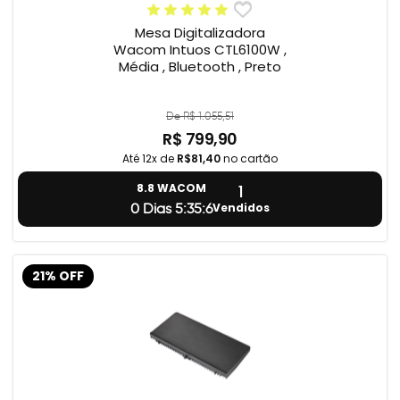
Mesa Digitalizadora
Wacom Intuos CTL6100W ,
Média , Bluetooth , Preto
De R$ 1.055,51
R$ 799,90
Até 12x de
R$81,40
no cartão
1
8.8 WACOM
Vendidos
0 Dias 5:35:5
21% OFF