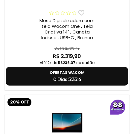
Mesa Digitalizadora com
tela Wacom One , Tela
Criativa 14" , Caneta
Inclusa , USB-C , Branco
De R$ 2.700,48
R$ 2.319,90
Até 12x de
R$236,07
no cartão
OFERTAS WACOM
0 Dias 5:35:5
20% OFF