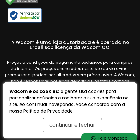
A Wacom é uma loja autorizada e é operada no
Brasil sob licença da Wacom CO.
Preços e condições de pagamento exclusivos para compras
via internet. Os preços anunciados neste site ou via e-mail
promocional podem ser alterados sem prévio aviso. A Wacom,
não é responsável por erros descritivos. As fotos contidas
nesta página são meramente ilustrativas do produto e podem
Wacom e os cookies:
a gente usa cookies para
variar de acordo com o fornecedor/lote do fabricante. Ofertas
personalizar anúncios e melhorar a sua experiência no
válidas até o término de nossos estoques. Vendas sujeitas à
site. Ao continuar navegando, você concorda com a
análise e confirmação de dados.
nossa
Política de Privacidade
.
continuar e fechar
Tecnologia:
OpenK
Fale Conosco