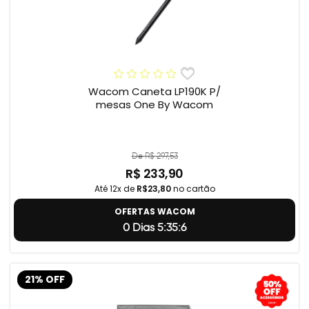
Wacom Caneta LP190K P/
mesas One By Wacom
De R$ 297,53
R$ 233,90
Até 12x de
R$23,80
no cartão
OFERTAS WACOM
0 Dias 5:35:5
21% OFF