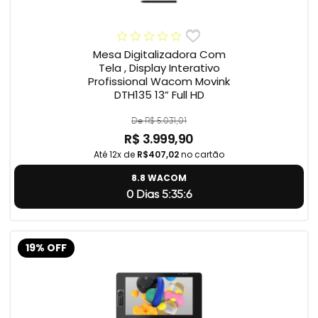
Mesa Digitalizadora Com
Tela , Display Interativo
Profissional Wacom Movink
DTH135 13” Full HD
De R$ 5.031,01
R$ 3.999,90
Até 12x de
R$407,02
no cartão
8.8 WACOM
0 Dias 5:35:5
19% OFF