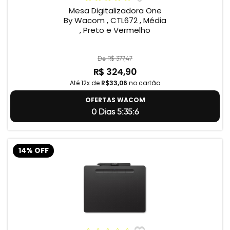
Mesa Digitalizadora One
By Wacom , CTL672 , Média
, Preto e Vermelho
De R$ 377,47
R$ 324,90
Até 12x de
R$33,06
no cartão
OFERTAS WACOM
0 Dias 5:35:5
14% OFF