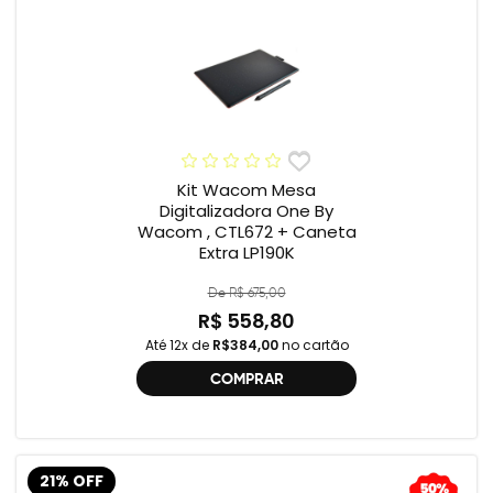
Kit Wacom Mesa
Digitalizadora One By
Wacom , CTL672 + Caneta
Extra LP190K
De R$ 675,00
R$ 558,80
Até 12x de
R$384,00
no cartão
COMPRAR
21% OFF