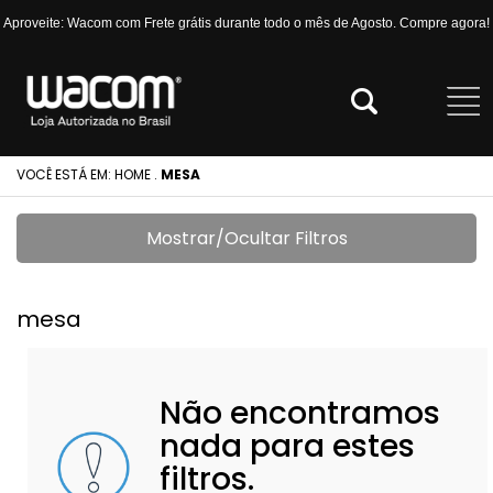
Aproveite: Wacom com Frete grátis durante todo o mês de Agosto. Compre agora!
VOCÊ ESTÁ EM:
HOME
.
MESA
Mostrar/Ocultar Filtros
mesa
Não encontramos
nada para estes
filtros.