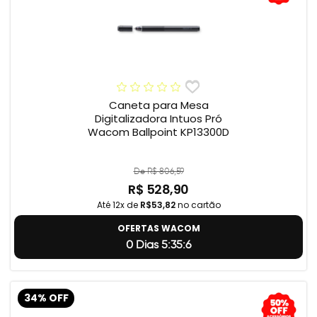
Caneta para Mesa
Digitalizadora Intuos Pró
Wacom Ballpoint KP13300D
De R$ 806,59
R$ 528,90
Até 12x de
R$53,82
no cartão
OFERTAS WACOM
0 Dias 5:35:5
34% OFF