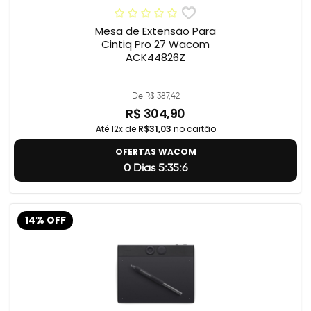
Mesa de Extensão Para
Cintiq Pro 27 Wacom
ACK44826Z
De R$ 387,42
R$ 304,90
Até 12x de
R$31,03
no cartão
OFERTAS WACOM
0 Dias 5:35:5
14% OFF