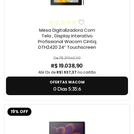
Mesa Digitalizadora Com
Tela , Display Interativo
Profissional Wacom Cintiq
DTH2420 24” Touchscreen
De R$ 29.040,00
R$ 19.038,90
Até 12x de
R$1.937,37
no cartão
OFERTAS WACOM
0 Dias 5:35:5
19% OFF