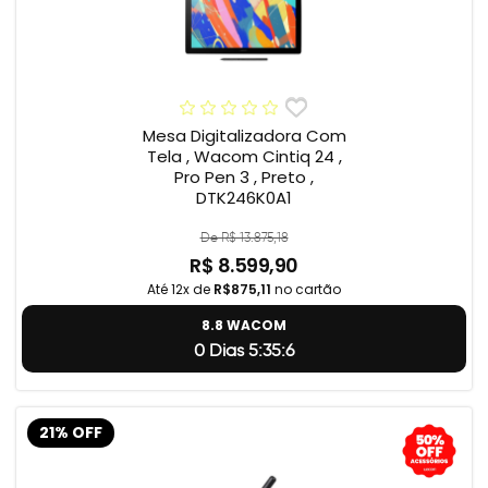
Mesa Digitalizadora Com
Tela , Wacom Cintiq 24 ,
Pro Pen 3 , Preto ,
DTK246K0A1
De R$ 13.875,18
R$ 8.599,90
Até 12x de
R$875,11
no cartão
8.8 WACOM
0 Dias 5:35:5
21% OFF