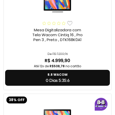
Mesa Digitalizadora com
Tela Wacom Cintiq 16 , Pro
Pen 3 , Preto , DTK168K0A1
De R$ 7.200,96
R$ 4.999,90
Até 12x de
R$508,78
no cartão
8.8 WACOM
0 Dias 5:35:5
38% OFF