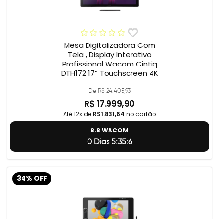
Mesa Digitalizadora Com
Tela , Display Interativo
Profissional Wacom Cintiq
DTH172 17” Touchscreen 4K
De R$ 24.405,93
R$ 17.999,90
Até 12x de
R$1.831,64
no cartão
8.8 WACOM
0 Dias 5:35:5
34% OFF