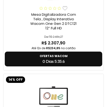
Mesa Digitalizadora Com
Tela , Display Interativo
Wacom One Gen 2 DTC121
12” Full HD
De R$ 2.686,27
R$ 2.307,90
Até 12x de
R$234,85
no cartão
OFERTAS WACOM
0 Dias 5:35:5
14% OFF