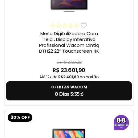
Mesa Digitalizadora Com
Tela , Display Interativo
Profissional Wacom Cintiq
DTH22 22” Touchscreen 4K
De R$ 29.287,22
R$ 23.601,90
Até 12x de
R$2.401,69
no cartão
OFERTAS WACOM
0 Dias 5:35:5
30% OFF