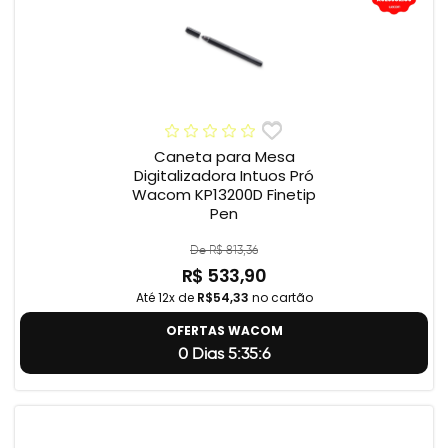
Caneta para Mesa
Digitalizadora Intuos Pró
Wacom KP13200D Finetip
Pen
De R$ 813,36
R$ 533,90
Até 12x de
R$54,33
no cartão
OFERTAS WACOM
0 Dias 5:35:5