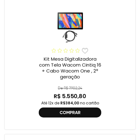
Kit Mesa Digitalizadora
com Tela Wacom Cintiq 16
+ Cabo Wacom One , 2ª
geração
De R$ 7.902,24
R$ 5.550,80
Até 12x de
R$384,00
no cartão
COMPRAR