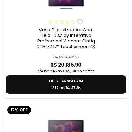
Mesa Digitalizadora Com
Tela , Display Interativo
Profissional Wacom Cintiq
DTH172 17” Touchscreen 4K
De R$ 24.405,93
R$ 20.135,90
Até 12x de
R$2.049,00
no cartão
OFERTAS WACOM
2 Dias 14:31:34
17% OFF