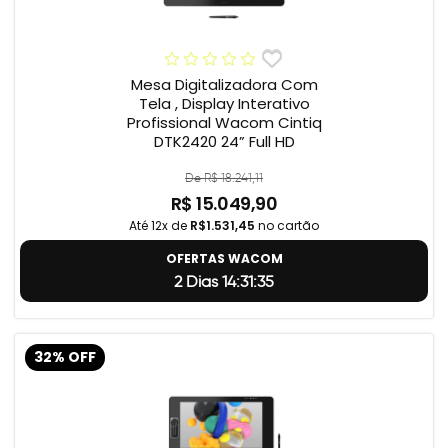
Mesa Digitalizadora Com
Tela , Display Interativo
Profissional Wacom Cintiq
DTK2420 24” Full HD
De R$ 18.241,11
R$ 15.049,90
Até 12x de
R$1.531,45
no cartão
OFERTAS WACOM
2 Dias 14:31:34
32% OFF