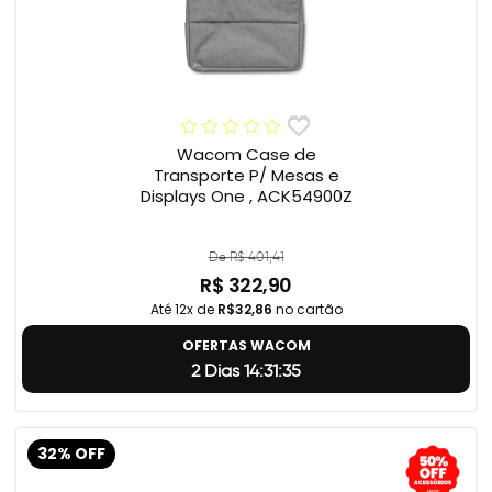
Wacom Case de
Transporte P/ Mesas e
Displays One , ACK54900Z
De R$ 401,41
R$ 322,90
Até 12x de
R$32,86
no cartão
OFERTAS WACOM
2 Dias 14:31:34
32% OFF