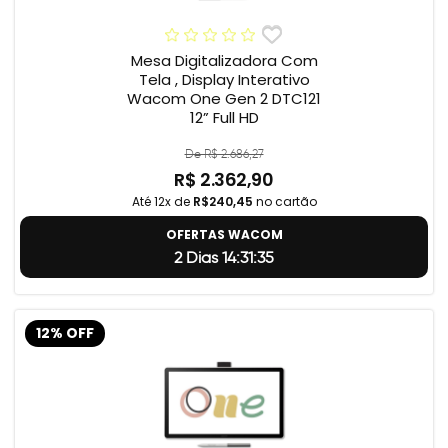
Mesa Digitalizadora Com
Tela , Display Interativo
Wacom One Gen 2 DTC121
12” Full HD
De R$ 2.686,27
R$ 2.362,90
Até 12x de
R$240,45
no cartão
OFERTAS WACOM
2 Dias 14:31:34
12% OFF