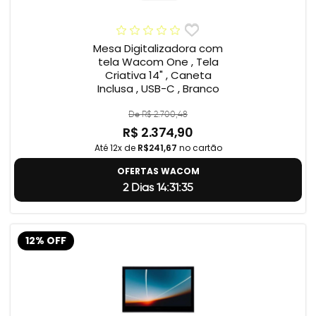
Mesa Digitalizadora com
tela Wacom One , Tela
Criativa 14" , Caneta
Inclusa , USB-C , Branco
De R$ 2.700,48
R$ 2.374,90
Até 12x de
R$241,67
no cartão
OFERTAS WACOM
2 Dias 14:31:34
12% OFF