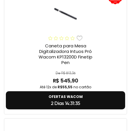
Caneta para Mesa
Digitalizadora Intuos Pró
Wacom KP13200D Finetip
Pen
De R$ 813,36
R$ 545,90
Até 12x de
R$55,55
no cartão
OFERTAS WACOM
2 Dias 14:31:34