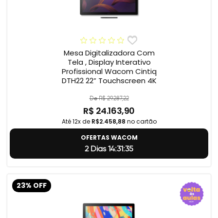
Mesa Digitalizadora Com
Tela , Display Interativo
Profissional Wacom Cintiq
DTH22 22” Touchscreen 4K
De R$ 29.287,22
R$ 24.163,90
Até 12x de
R$2.458,88
no cartão
OFERTAS WACOM
2 Dias 14:31:34
23% OFF