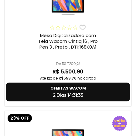
Mesa Digitalizadora com
Tela Wacom Cintiq 16 , Pro
Pen 3 , Preto , DTK168K0A1
De R$ 7.200,96
R$ 5.500,90
Até 12x de
R$559,76
no cartão
OFERTAS WACOM
2 Dias 14:31:34
23% OFF