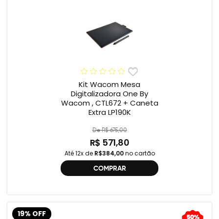
Kit Wacom Mesa
Digitalizadora One By
Wacom , CTL672 + Caneta
Extra LP190K
De R$ 675,00
R$ 571,80
Até 12x de
R$384,00
no cartão
COMPRAR
19% OFF