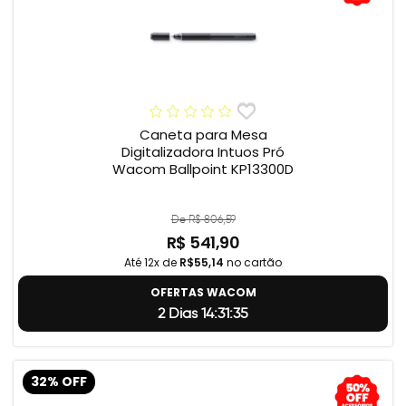
Caneta para Mesa
Digitalizadora Intuos Pró
Wacom Ballpoint KP13300D
De R$ 806,59
R$ 541,90
Até 12x de
R$55,14
no cartão
OFERTAS WACOM
2 Dias 14:31:34
32% OFF