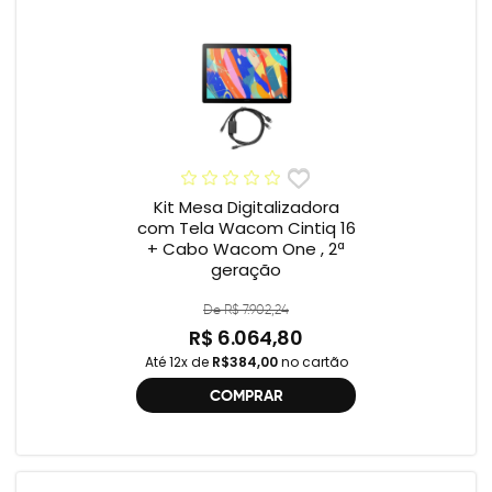
Kit Mesa Digitalizadora
com Tela Wacom Cintiq 16
+ Cabo Wacom One , 2ª
geração
De R$ 7.902,24
R$ 6.064,80
Até 12x de
R$384,00
no cartão
COMPRAR