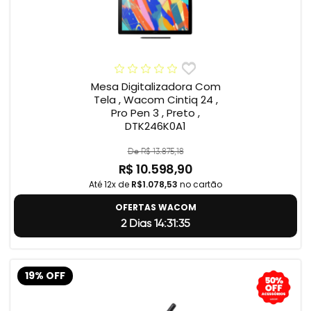
Mesa Digitalizadora Com
Tela , Wacom Cintiq 24 ,
Pro Pen 3 , Preto ,
DTK246K0A1
De R$ 13.875,18
R$ 10.598,90
Até 12x de
R$1.078,53
no cartão
OFERTAS WACOM
2 Dias 14:31:34
19% OFF