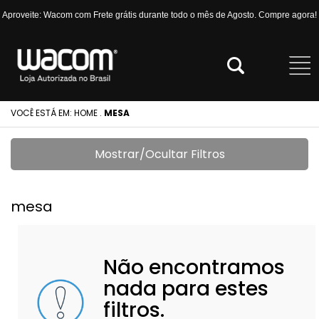
Aproveite: Wacom com Frete grátis durante todo o mês de Agosto. Compre agora!
VOCÊ ESTÁ EM:
HOME
.
MESA
Mostrar/Ocultar Filtros
mesa
Não encontramos
nada para estes
filtros.