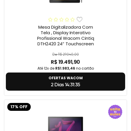
Mesa Digitalizadora Com
Tela , Display Interativo
Profissional Wacom Cintiq
DTH2420 24” Touchscreen
De R$ 29.040,00
R$ 19.491,90
Até 12x de
R$1.983,46
no cartão
OFERTAS WACOM
2 Dias 14:31:34
17% OFF