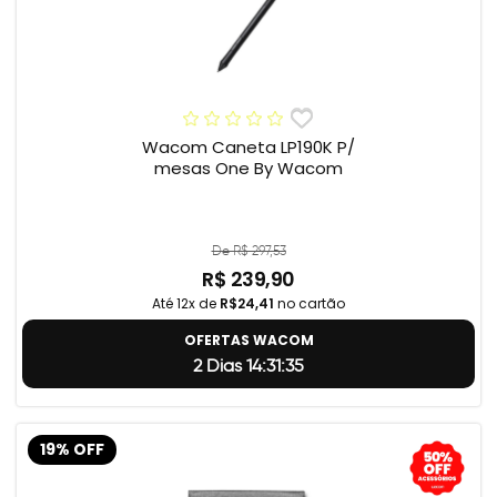
Wacom Caneta LP190K P/
mesas One By Wacom
De R$ 297,53
R$ 239,90
Até 12x de
R$24,41
no cartão
OFERTAS WACOM
2 Dias 14:31:34
19% OFF