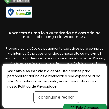
A Wacom é uma loja autorizada e é operada no
Brasil sob licença da Wacom CO.
Preços e condições de pagamento exclusivos para compras
via internet. Os preços anunciados neste site ou via e-mail
promocional podem ser alterados sem prévio aviso. A Wacom,
não é responsável por erros descritivos. As fotos contidas
nesta página são meramente ilustrativas do produto e podem
Wacom e os cookies:
a gente usa cookies para
variar de acordo com o fornecedor/lote do fabricante. Ofertas
personalizar anúncios e melhorar a sua experiência no
válidas até o término de nossos estoques. Vendas sujeitas à
site. Ao continuar navegando, você concorda com a
análise e confirmação de dados.
nossa
Política de Privacidade
.
continuar e fechar
Tecnologia:
OpenK
Fale Conosco