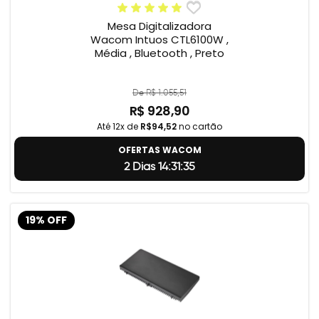
Mesa Digitalizadora
Wacom Intuos CTL6100W ,
Média , Bluetooth , Preto
De R$ 1.055,51
R$ 928,90
Até 12x de
R$94,52
no cartão
OFERTAS WACOM
2 Dias 14:31:34
19% OFF