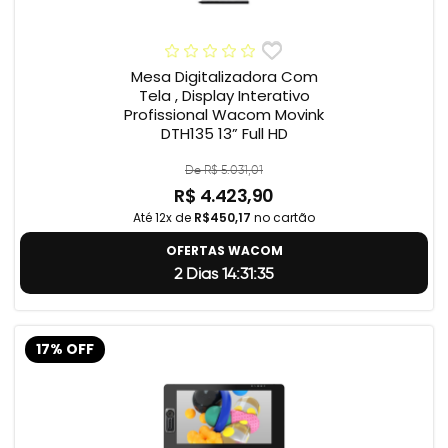
Mesa Digitalizadora Com
Tela , Display Interativo
Profissional Wacom Movink
DTH135 13” Full HD
De R$ 5.031,01
R$ 4.423,90
Até 12x de
R$450,17
no cartão
OFERTAS WACOM
2 Dias 14:31:34
17% OFF