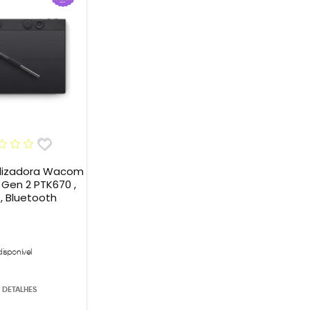
alizadora Wacom
 Gen 2 PTK670 ,
, Bluetooth
disponível
 DETALHES