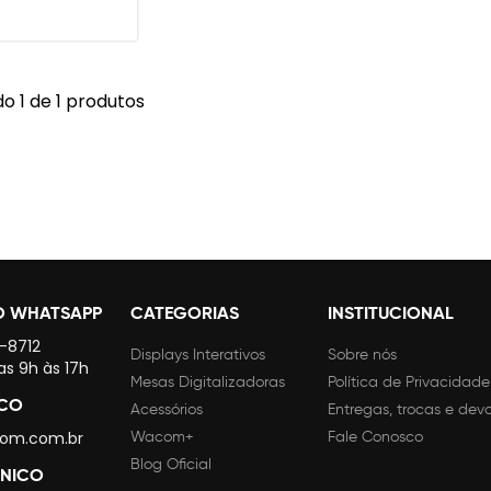
o 1 de 1 produtos
O WHATSAPP
CATEGORIAS
INSTITUCIONAL
4-8712
Displays Interativos
Sobre nós
as 9h às 17h
Mesas Digitalizadoras
Política de Privacidade
SCO
Acessórios
Entregas, trocas e dev
om.com.br
Wacom+
Fale Conosco
Blog Oficial
CNICO