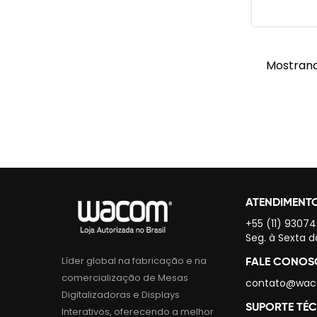
Mostrand
ATENDIMENT
+55 (11) 9307
Seg. à Sexta d
Líder global na fabricação e na
FALE CONO
comercialização de Mesas
contato@wac
Digitalizadoras e Displays
SUPORTE TÉ
Interativos, oferecendo a melhor