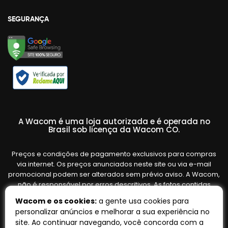
SEGURANÇA
A Wacom é uma loja autorizada e é operada no
Brasil sob licença da Wacom CO.
Preços e condições de pagamento exclusivos para compras
via internet. Os preços anunciados neste site ou via e-mail
promocional podem ser alterados sem prévio aviso. A Wacom,
não é responsável por erros descritivos. As fotos contidas
nesta página são meramente ilustrativas do produto e podem
Wacom e os cookies:
a gente usa cookies para
variar de acordo com o fornecedor/lote do fabricante. Ofertas
personalizar anúncios e melhorar a sua experiência no
válidas até o término de nossos estoques. Vendas sujeitas à
site. Ao continuar navegando, você concorda com a
análise e confirmação de dados.