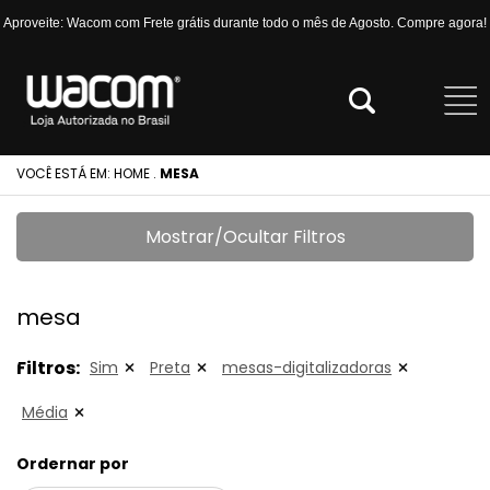
Aproveite: Wacom com Frete grátis durante todo o mês de Agosto. Compre agora!
VOCÊ ESTÁ EM:
HOME
.
MESA
Mostrar/Ocultar Filtros
mesa
Filtros:
Sim
Preta
mesas-digitalizadoras
Média
Ordernar por