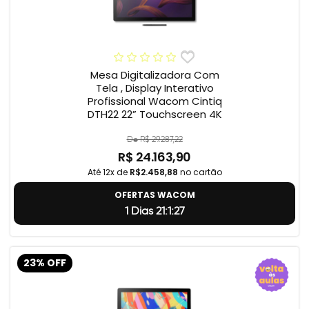
Mesa Digitalizadora Com
Tela , Display Interativo
Profissional Wacom Cintiq
DTH22 22” Touchscreen 4K
De R$ 29.287,22
R$ 24.163,90
Até 12x de
R$2.458,88
no cartão
OFERTAS WACOM
1 Dias 21:1:26
23% OFF