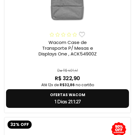
Wacom Case de
Transporte P/ Mesas e
Displays One , ACK54900Z
De R$ 401,41
R$ 322,90
Até 12x de
R$32,86
no cartão
OFERTAS WACOM
1 Dias 21:1:26
32% OFF