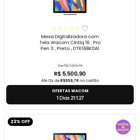
Mesa Digitalizadora com
Tela Wacom Cintiq 16 , Pro
Pen 3 , Preto , DTK168K0A1
De R$ 7.200,96
R$ 5.500,90
Até 12x de
R$559,76
no cartão
OFERTAS WACOM
1 Dias 21:1:26
23% OFF