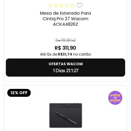
Mesa de Extensão Para
Cintiq Pro 27 Wacom
ACK44826Z
De R$ 387,42
R$ 311,90
Até 12x de
R$31,74
no cartão
OFERTAS WACOM
1 Dias 21:1:26
12% OFF