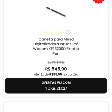
Caneta para Mesa
Digitalizadora Intuos Pró
Wacom KP13200D Finetip
Pen
De R$ 813,36
R$ 545,90
Até 12x de
R$55,55
no cartão
OFERTAS WACOM
1 Dias 21:1:26