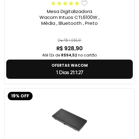
Mesa Digitalizadora
Wacom Intuos CTL6100W ,
Média , Bluetooth , Preto
De R$ 1.055,51
R$ 928,90
Até 12x de
R$94,52
no cartão
OFERTAS WACOM
1 Dias 21:1:26
19% OFF