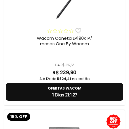
Wacom Caneta LP190K P/
mesas One By Wacom
De R$ 297,53
R$ 239,90
Até 12x de
R$24,41
no cartão
OFERTAS WACOM
1 Dias 21:1:26
19% OFF