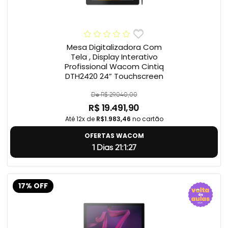
Mesa Digitalizadora Com
Tela , Display Interativo
Profissional Wacom Cintiq
DTH2420 24” Touchscreen
De R$ 29.040,00
R$ 19.491,90
Até 12x de
R$1.983,46
no cartão
OFERTAS WACOM
1 Dias 21:1:26
17% OFF