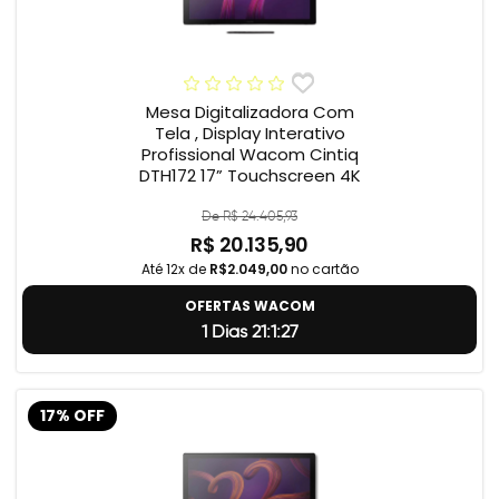
Mesa Digitalizadora Com
Tela , Display Interativo
Profissional Wacom Cintiq
DTH172 17” Touchscreen 4K
De R$ 24.405,93
R$ 20.135,90
Até 12x de
R$2.049,00
no cartão
OFERTAS WACOM
1 Dias 21:1:26
17% OFF