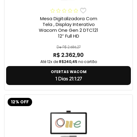
Mesa Digitalizadora Com
Tela , Display Interativo
Wacom One Gen 2 DTC121
12” Full HD
De R$ 2.686,27
R$ 2.362,90
Até 12x de
R$240,45
no cartão
OFERTAS WACOM
1 Dias 21:1:26
12% OFF