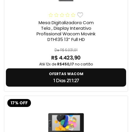
Mesa Digitalizadora Com
Tela , Display Interativo
Profissional Wacom Movink
DTH135 13” Full HD
De R$ 5.031,01
R$ 4.423,90
Até 12x de
R$450,17
no cartão
OFERTAS WACOM
1 Dias 21:1:26
17% OFF