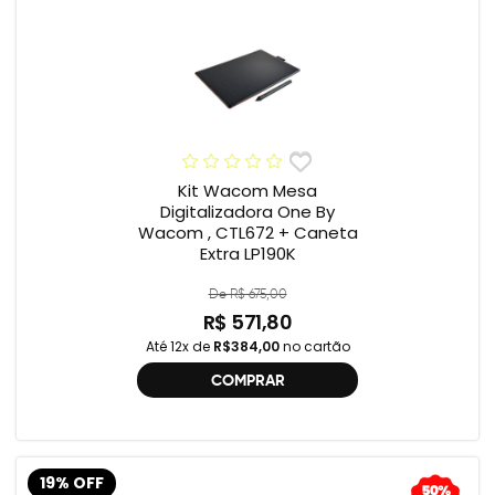
Kit Wacom Mesa
Digitalizadora One By
Wacom , CTL672 + Caneta
Extra LP190K
De R$ 675,00
R$ 571,80
Até 12x de
R$384,00
no cartão
COMPRAR
19% OFF