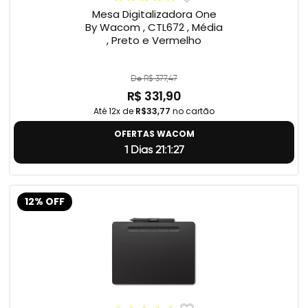
Mesa Digitalizadora One
By Wacom , CTL672 , Média
, Preto e Vermelho
De R$ 377,47
R$ 331,90
Até 12x de
R$33,77
no cartão
OFERTAS WACOM
1 Dias 21:1:26
12% OFF