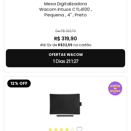
Mesa Digitalizadora
Wacom Intuos CTL4100 ,
Pequena , 4" , Preto
De R$ 363,70
R$ 319,90
Até 12x de
R$32,55
no cartão
OFERTAS WACOM
1 Dias 21:1:26
12% OFF