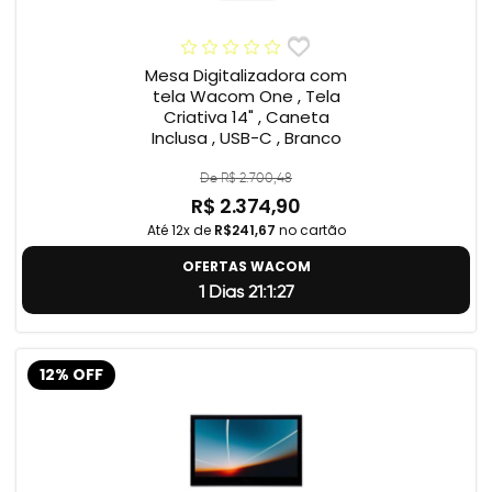
Mesa Digitalizadora com
tela Wacom One , Tela
Criativa 14" , Caneta
Inclusa , USB-C , Branco
De R$ 2.700,48
R$ 2.374,90
Até 12x de
R$241,67
no cartão
OFERTAS WACOM
1 Dias 21:1:26
12% OFF