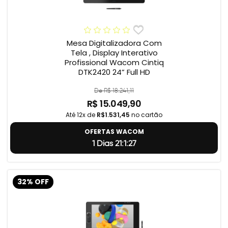
Mesa Digitalizadora Com
Tela , Display Interativo
Profissional Wacom Cintiq
DTK2420 24” Full HD
De R$ 18.241,11
R$ 15.049,90
Até 12x de
R$1.531,45
no cartão
OFERTAS WACOM
1 Dias 21:1:26
32% OFF