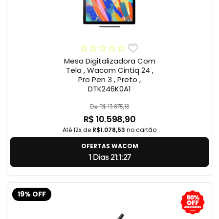
Mesa Digitalizadora Com
Tela , Wacom Cintiq 24 ,
Pro Pen 3 , Preto ,
DTK246K0A1
De R$ 13.875,18
R$ 10.598,90
Até 12x de
R$1.078,53
no cartão
OFERTAS WACOM
1 Dias 21:1:26
19% OFF