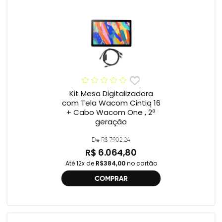
Kit Mesa Digitalizadora
com Tela Wacom Cintiq 16
+ Cabo Wacom One , 2ª
geração
De R$ 7.902,24
R$ 6.064,80
Até 12x de
R$384,00
no cartão
COMPRAR