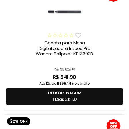
Caneta para Mesa
Digitalizadora Intuos Pró
Wacom Ballpoint KP13300D
De R$ 806,59
R$ 541,90
Até 12x de
R$55,14
no cartão
OFERTAS WACOM
1 Dias 21:1:26
32% OFF