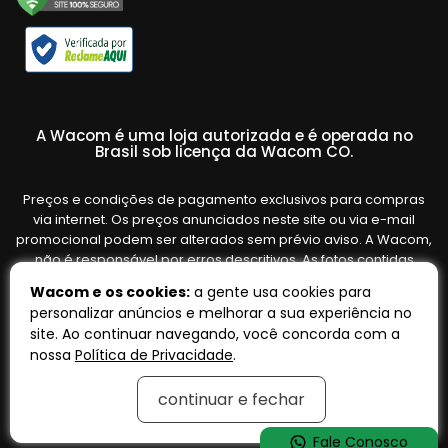
A Wacom é uma loja autorizada e é operada no
Brasil sob licença da Wacom CO.
Preços e condições de pagamento exclusivos para compras
via internet. Os preços anunciados neste site ou via e-mail
promocional podem ser alterados sem prévio aviso. A Wacom,
não é responsável por erros descritivos. As fotos contidas
nesta página são meramente ilustrativas do produto e podem
Wacom e os cookies:
a gente usa cookies para
variar de acordo com o fornecedor/lote do fabricante. Ofertas
personalizar anúncios e melhorar a sua experiência no
válidas até o término de nossos estoques. Vendas sujeitas à
site. Ao continuar navegando, você concorda com a
análise e confirmação de dados.
nossa
Política de Privacidade
.
continuar e fechar
Tecnologia:
OpenK
Fale Conosco