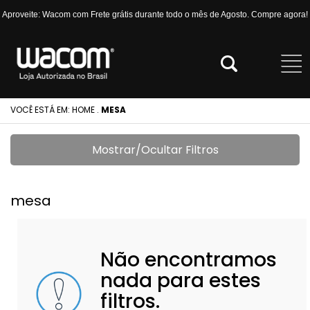
Aproveite: Wacom com Frete grátis durante todo o mês de Agosto. Compre agora!
VOCÊ ESTÁ EM:
HOME
.
MESA
Mostrar/Ocultar Filtros
mesa
Não encontramos
nada para estes
filtros.