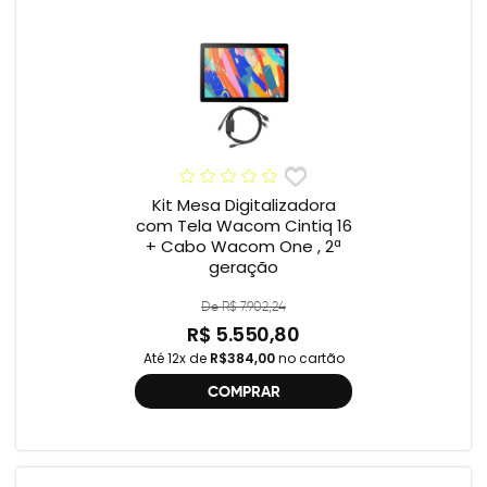
Kit Mesa Digitalizadora
com Tela Wacom Cintiq 16
+ Cabo Wacom One , 2ª
geração
De R$ 7.902,24
R$ 5.550,80
Até 12x de
R$384,00
no cartão
COMPRAR