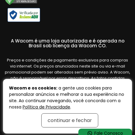
A Wacom é uma loja autorizada e é operada no
Brasil sob licença da Wacom CO.
Preços e condições de pagamento exclusivos para compras
via internet. Os preços anunciados neste site ou via e-mail
promocional podem ser alterados sem prévio aviso. A Wacom,
não é responsável por erros descritivos. As fotos contidas
nesta página são meramente ilustrativas do produto e podem
Wacom e os cookies:
a gente usa cookies para
variar de acordo com o fornecedor/lote do fabricante. Ofertas
personalizar anúncios e melhorar a sua experiência no
válidas até o término de nossos estoques. Vendas sujeitas à
site. Ao continuar navegando, você concorda com a
análise e confirmação de dados.
nossa
Política de Privacidade
.
continuar e fechar
Tecnologia:
OpenK
Fale Conosco