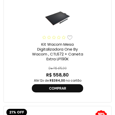
Kit Wacom Mesa
Digitalizadora One By
Wacom , CTL672 + Caneta
Extra LP190K
De R$ 675,00
R$ 558,80
Até 12x de
R$384,00
no cartão
COMPRAR
21% OFF