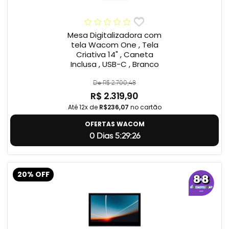
Mesa Digitalizadora com
tela Wacom One , Tela
Criativa 14" , Caneta
Inclusa , USB-C , Branco
De R$ 2.700,48
R$ 2.319,90
Até 12x de
R$236,07
no cartão
OFERTAS WACOM
0 Dias 5:29:24
20% OFF