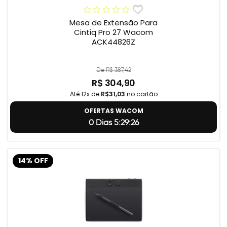
Mesa de Extensão Para
Cintiq Pro 27 Wacom
ACK44826Z
De R$ 387,42
R$ 304,90
Até 12x de
R$31,03
no cartão
OFERTAS WACOM
0 Dias 5:29:24
14% OFF