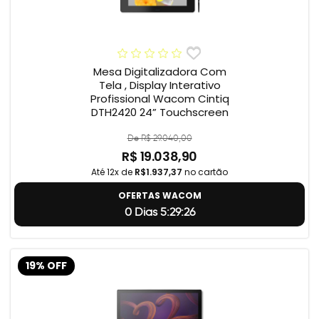
Mesa Digitalizadora Com
Tela , Display Interativo
Profissional Wacom Cintiq
DTH2420 24” Touchscreen
De R$ 29.040,00
R$ 19.038,90
Até 12x de
R$1.937,37
no cartão
OFERTAS WACOM
0 Dias 5:29:24
19% OFF