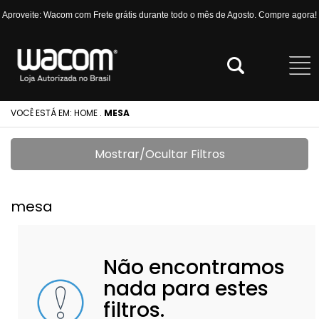
Aproveite: Wacom com Frete grátis durante todo o mês de Agosto. Compre agora!
VOCÊ ESTÁ EM:
HOME
.
MESA
Mostrar/Ocultar Filtros
mesa
Não encontramos
nada para estes
filtros.