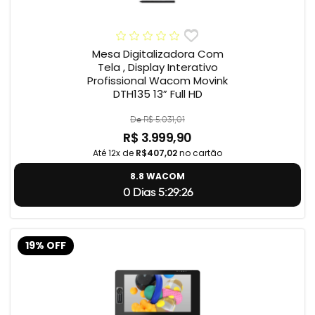
Mesa Digitalizadora Com
Tela , Display Interativo
Profissional Wacom Movink
DTH135 13” Full HD
De R$ 5.031,01
R$ 3.999,90
Até 12x de
R$407,02
no cartão
8.8 WACOM
0 Dias 5:29:24
19% OFF