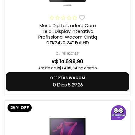
Mesa Digitalizadora Com
Tela , Display Interativo
Profissional Wacom Cintiq
DTK2420 24” Full HD
De R$ 18.241,11
R$ 14.699,90
Até 12x de
R$1.495,84
no cartão
OFERTAS WACOM
0 Dias 5:29:24
26% OFF