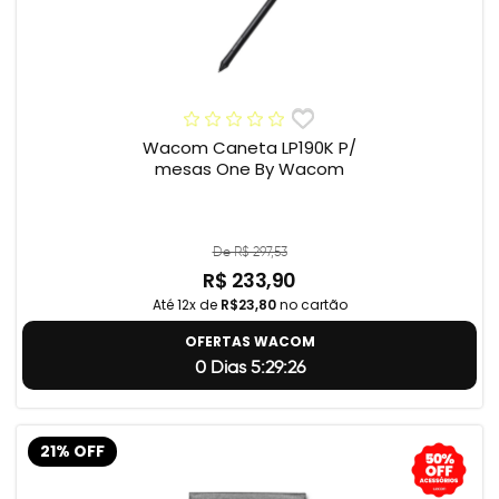
Wacom Caneta LP190K P/
mesas One By Wacom
De R$ 297,53
R$ 233,90
Até 12x de
R$23,80
no cartão
OFERTAS WACOM
0 Dias 5:29:24
21% OFF