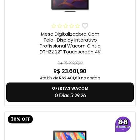
Mesa Digitalizadora Com
Tela , Display Interativo
Profissional Wacom Cintiq
DTH22 22” Touchscreen 4K
De R$ 29.287,22
R$ 23.601,90
Até 12x de
R$2.401,69
no cartão
OFERTAS WACOM
0 Dias 5:29:24
30% OFF