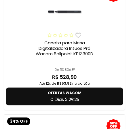
Caneta para Mesa
Digitalizadora Intuos Pró
Wacom Ballpoint KP13300D
De R$ 806,59
R$ 528,90
Até 12x de
R$53,82
no cartão
OFERTAS WACOM
0 Dias 5:29:24
34% OFF