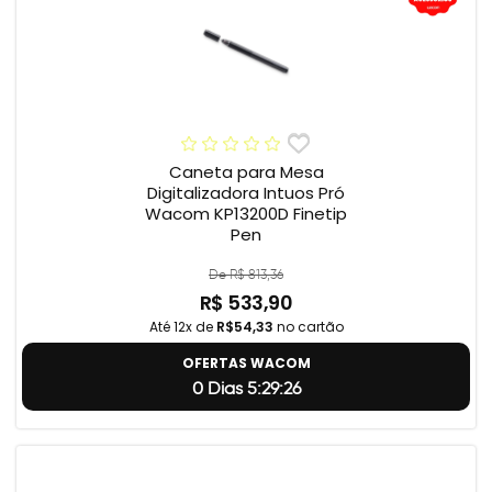
Caneta para Mesa
Digitalizadora Intuos Pró
Wacom KP13200D Finetip
Pen
De R$ 813,36
R$ 533,90
Até 12x de
R$54,33
no cartão
OFERTAS WACOM
0 Dias 5:29:24