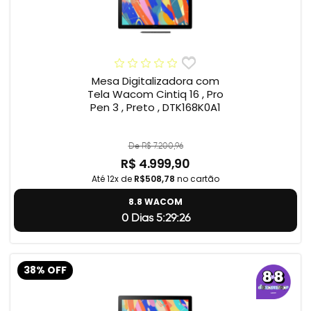
Mesa Digitalizadora com
Tela Wacom Cintiq 16 , Pro
Pen 3 , Preto , DTK168K0A1
De R$ 7.200,96
R$ 4.999,90
Até 12x de
R$508,78
no cartão
8.8 WACOM
0 Dias 5:29:24
38% OFF