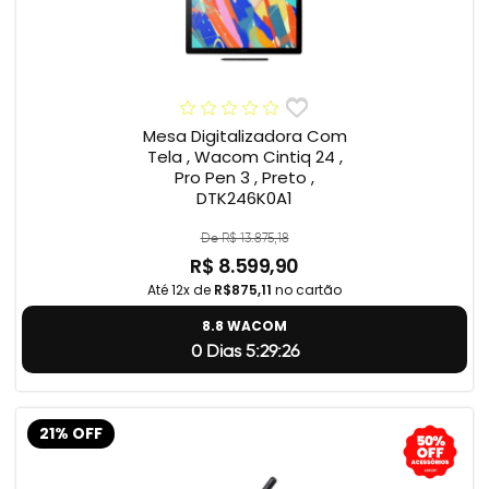
Mesa Digitalizadora Com
Tela , Wacom Cintiq 24 ,
Pro Pen 3 , Preto ,
DTK246K0A1
De R$ 13.875,18
R$ 8.599,90
Até 12x de
R$875,11
no cartão
8.8 WACOM
0 Dias 5:29:24
21% OFF