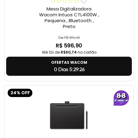
Mesa Digitalizadora
Wacom Intuos CTL4100W ,
Pequena , Bluetooth ,
Preto
De R$ 694,45
R$ 596,90
Até 12x de
R$60,74
no cartão
OFERTAS WACOM
0 Dias 5:29:24
24% OFF