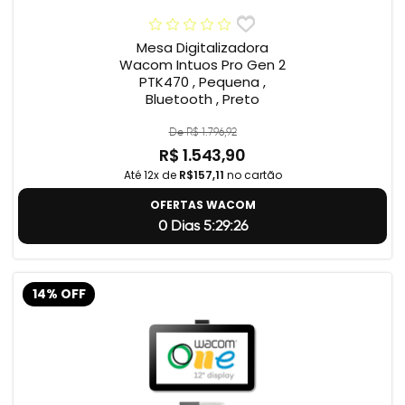
Mesa Digitalizadora
Wacom Intuos Pro Gen 2
PTK470 , Pequena ,
Bluetooth , Preto
De R$ 1.796,92
R$ 1.543,90
Até 12x de
R$157,11
no cartão
OFERTAS WACOM
0 Dias 5:29:24
14% OFF