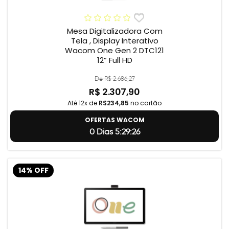
Mesa Digitalizadora Com
Tela , Display Interativo
Wacom One Gen 2 DTC121
12” Full HD
De R$ 2.686,27
R$ 2.307,90
Até 12x de
R$234,85
no cartão
OFERTAS WACOM
0 Dias 5:29:24
14% OFF