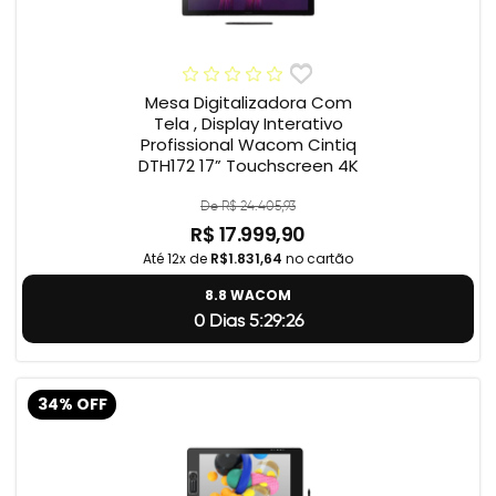
Mesa Digitalizadora Com
Tela , Display Interativo
Profissional Wacom Cintiq
DTH172 17” Touchscreen 4K
De R$ 24.405,93
R$ 17.999,90
Até 12x de
R$1.831,64
no cartão
8.8 WACOM
0 Dias 5:29:24
34% OFF