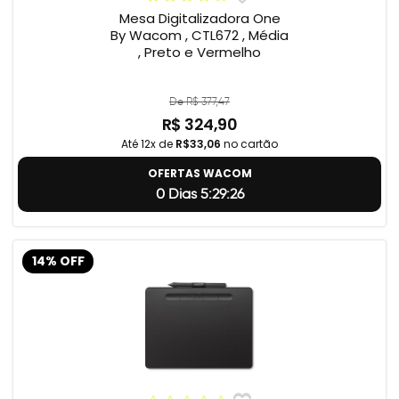
Mesa Digitalizadora One
By Wacom , CTL672 , Média
, Preto e Vermelho
De R$ 377,47
R$ 324,90
Até 12x de
R$33,06
no cartão
OFERTAS WACOM
0 Dias 5:29:24
14% OFF