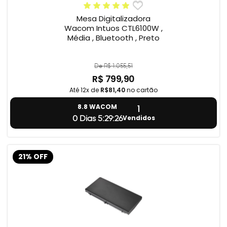
Mesa Digitalizadora
Wacom Intuos CTL6100W ,
Média , Bluetooth , Preto
De R$ 1.055,51
R$ 799,90
Até 12x de
R$81,40
no cartão
1
8.8 WACOM
Vendidos
0 Dias 5:29:24
21% OFF