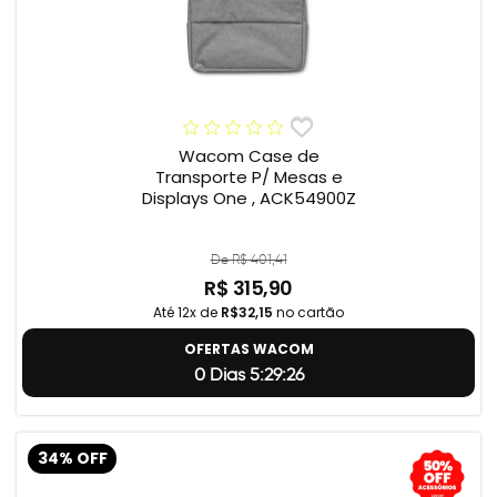
Wacom Case de
Transporte P/ Mesas e
Displays One , ACK54900Z
De R$ 401,41
R$ 315,90
Até 12x de
R$32,15
no cartão
OFERTAS WACOM
0 Dias 5:29:24
34% OFF