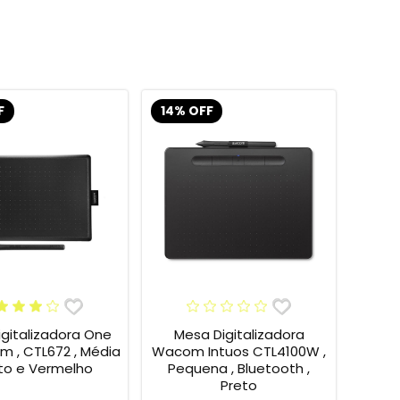
F
14% OFF
gitalizadora One
Mesa Digitalizadora
 , CTL672 , Média
Wacom Intuos CTL4100W ,
eto e Vermelho
Pequena , Bluetooth ,
Preto