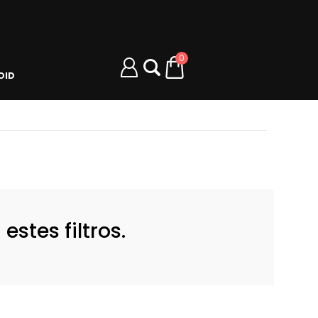
0
OID
stes filtros.