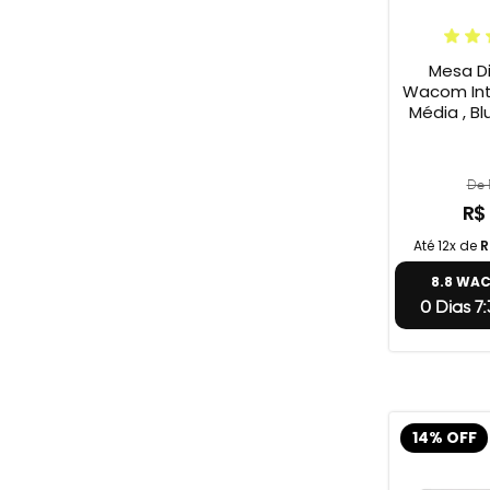
Mesa Di
Wacom Int
Média , Bl
De 
R$
Até 12x de
R
8.8 WA
0 Dias 7:
14% OFF