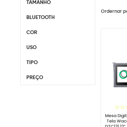
TAMANHO
Ordernar p
BLUETOOTH
COR
USO
TIPO
PREÇO
Mesa Digi
Tela Wac
DTC121 12” + Capa Flex