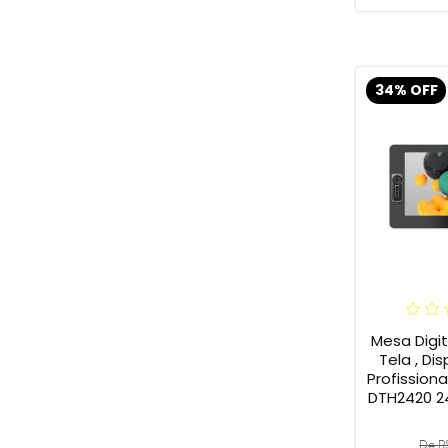
34% OFF
Mesa Digi
Tela , Dis
Profission
DTH2420 2
De R