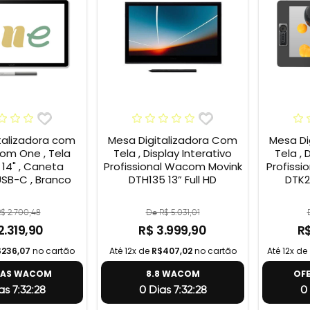
talizadora com
Mesa Digitalizadora Com
Mesa Di
om One , Tela
Tela , Display Interativo
Tela , 
 14" , Caneta
Profissional Wacom Movink
Profissi
 USB-C , Branco
DTH135 13” Full HD
DTK2
$ 2.700,48
De R$ 5.031,01
2.319,90
R$ 3.999,90
R$
$236,07
no cartão
Até 12x de
R$407,02
no cartão
Até 12x de
TAS WACOM
8.8 WACOM
OF
as 7:32:27
0 Dias 7:32:27
0 