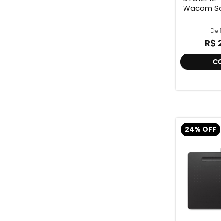
Wacom So
De R
R$ 
C
24% OFF