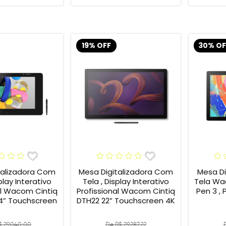
19% OFF
30% OF
talizadora Com
Mesa Digitalizadora Com
Mesa Di
play Interativo
Tela , Display Interativo
Tela Wac
al Wacom Cintiq
Profissional Wacom Cintiq
Pen 3 , 
4” Touchscreen
DTH22 22” Touchscreen 4K
$ 29.040,00
De R$ 29.287,22