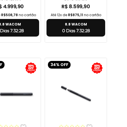
$ 4.999,90
R$ 8.599,90
e
R$508,78
no cartão
Até 12x de
R$875,11
no cartão
8.8 WACOM
8.8 WACOM
Dias 7:32:27
0 Dias 7:32:27
F
34% OFF