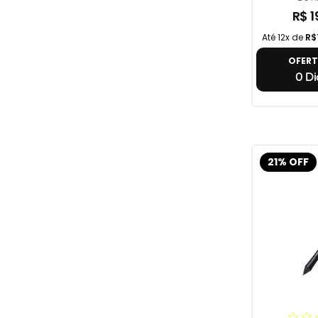
R$ 1
Até 12x de
R$
OFER
0 Di
21% OFF