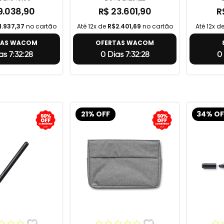
9.038,90
R$ 23.601,90
R
1.937,37
no cartão
Até 12x de
R$2.401,69
no cartão
Até 12x d
TAS WACOM
OFERTAS WACOM
as 7:32:27
0 Dias 7:32:27
0 
21% OFF
34% OF