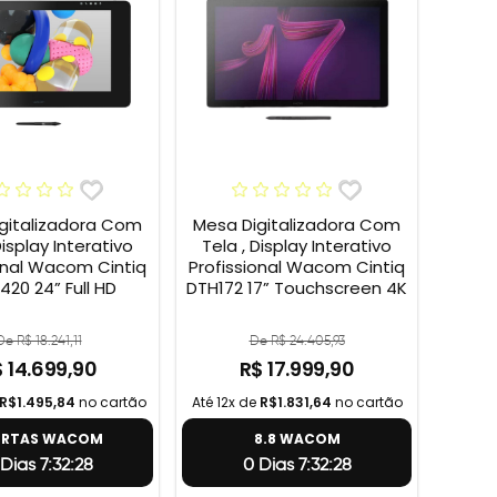
gitalizadora Com
Mesa Digitalizadora Com
Display Interativo
Tela , Display Interativo
onal Wacom Cintiq
Profissional Wacom Cintiq
420 24” Full HD
DTH172 17” Touchscreen 4K
De R$ 18.241,11
De R$ 24.405,93
 14.699,90
R$ 17.999,90
R$1.495,84
no cartão
Até 12x de
R$1.831,64
no cartão
ERTAS WACOM
8.8 WACOM
Dias 7:32:27
0 Dias 7:32:27