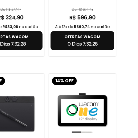
De R$ 377,47
De R$ 694,45
R$ 324,90
R$ 596,90
de
R$33,06
no cartão
Até 12x de
R$60,74
no cartão
ERTAS WACOM
OFERTAS WACOM
Dias 7:32:27
0 Dias 7:32:27
F
14% OFF