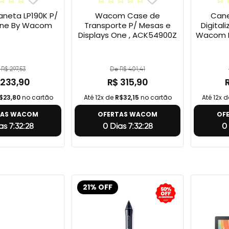
eta LP190K P/
Wacom Case de
Cane
ne By Wacom
Transporte P/ Mesas e
Digital
Displays One , ACK54900Z
Wacom B
R$ 297,53
De R$ 401,41
 233,90
R$ 315,90
$23,80
no cartão
Até 12x de
R$32,15
no cartão
Até 12x 
TAS WACOM
OFERTAS WACOM
OF
as 7:32:27
0 Dias 7:32:27
0 
21% OFF