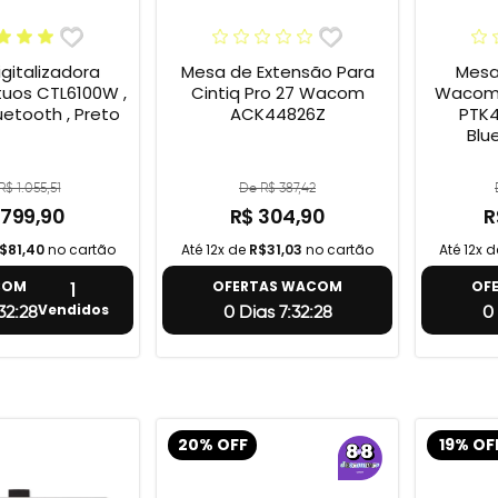
gitalizadora
Mesa de Extensão Para
Mesa 
uos CTL6100W ,
Cintiq Pro 27 Wacom
Wacom 
uetooth , Preto
ACK44826Z
PTK4
Blu
R$ 1.055,51
De R$ 387,42
 799,90
R$ 304,90
R
$81,40
no cartão
Até 12x de
R$31,03
no cartão
Até 12x 
1
COM
OFERTAS WACOM
OF
Vendidos
32:27
0 Dias 7:32:27
0 
20% OFF
19% OF