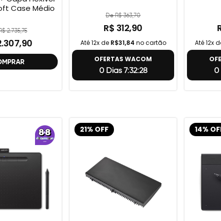
ft Case Médio
De R$ 363,70
R$ 312,90
$ 2.735,75
2.307,90
Até 12x de
R$31,84
no cartão
Até 12x 
OFERTAS WACOM
OF
OMPRAR
0 Dias 7:32:27
0 
21% OFF
14% OF