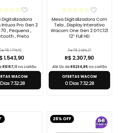
Digitalizadora
Mesa Digitalizadora Com
Intuos Pro Gen 2
Tela , Display Interativo
70 , Pequena ,
Wacom One Gen 2 DTC121
etooth , Preto
12” Full HD
De R$ 1.796,92
De R$ 2.686,27
$ 1.543,90
R$ 2.307,90
de
R$157,11
no cartão
Até 12x de
R$234,85
no cartão
ERTAS WACOM
OFERTAS WACOM
Dias 7:32:27
0 Dias 7:32:27
F
26% OFF