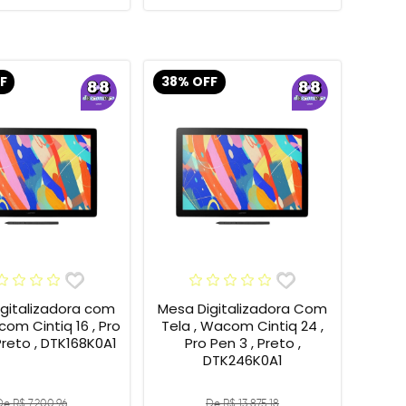
F
38% OFF
gitalizadora com
Mesa Digitalizadora Com
om Cintiq 16 , Pro
Tela , Wacom Cintiq 24 ,
Preto , DTK168K0A1
Pro Pen 3 , Preto ,
DTK246K0A1
De R$ 7.200,96
De R$ 13.875,18