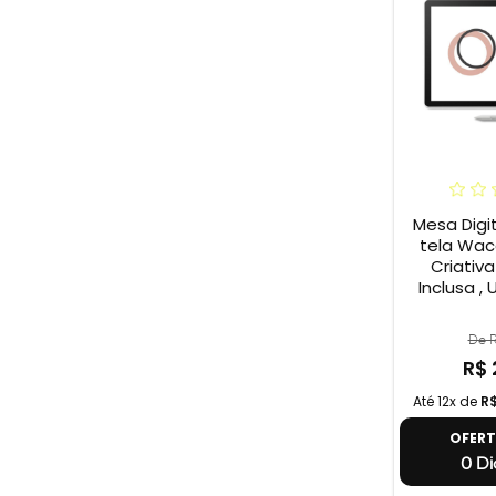
Mesa Digi
tela Wac
Criativa
Inclusa ,
De R
R$ 
Até 12x de
R
OFER
0 Di