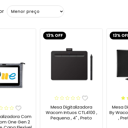
or
13% OFF
13% OF
Mesa Digitalizadora
Mesa Di
Wacom Intuos CTL4100 ,
By Wacom
talizadora Com
Pequena , 4" , Preto
, Pr
om One Gen 2
ível