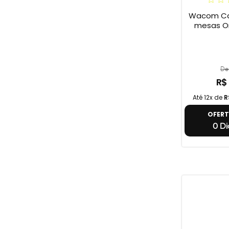
Wacom Can
mesas O
De 
R$
Até 12x de
R
OFER
0 Di