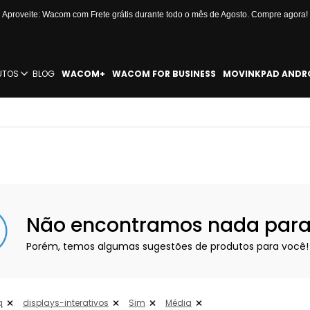
Aproveite: Wacom com Frete grátis durante todo o mês de Agosto. Compre agora!
UTOS
BLOG
WACOM+
WACOM FOR BUSINESS
MOVINKPAD ANDR
Não encontramos nada para e
Porém, temos algumas sugestões de produtos para você!
q
displays-interativos
Sim
Média