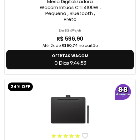
Mesa Digitalizadora
Wacom Intuos CTL4100W ,
Pequena , Bluetooth ,
Preto
De R$ 694,45
R$ 596,90
Até 12x de
R$60,74
no cartão
OFERTAS WACOM
0 Dias 9:44:53
24% OFF