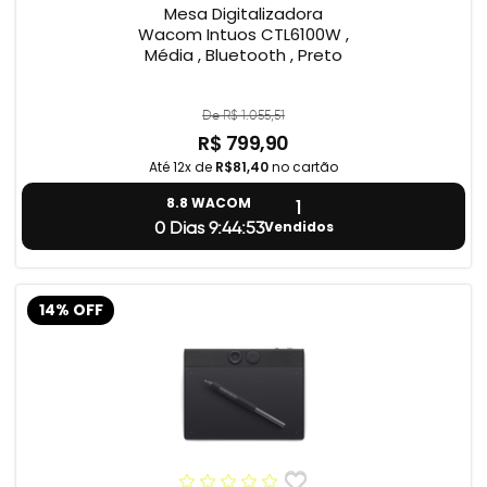
Mesa Digitalizadora
Wacom Intuos CTL6100W ,
Média , Bluetooth , Preto
De R$ 1.055,51
R$ 799,90
Até 12x de
R$81,40
no cartão
1
8.8 WACOM
Vendidos
0 Dias 9:44:53
14% OFF