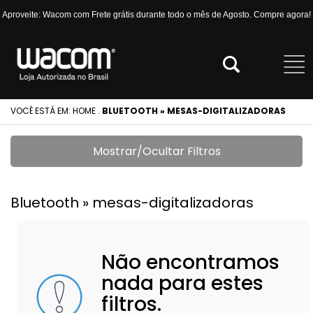
Aproveite: Wacom com Frete grátis durante todo o mês de Agosto. Compre agora!
VOCÊ ESTÁ EM:
HOME
.
BLUETOOTH » MESAS-DIGITALIZADORAS
Mostrar/Ocultar Filtros
Bluetooth » mesas-digitalizadoras
Não encontramos
nada para estes
filtros.