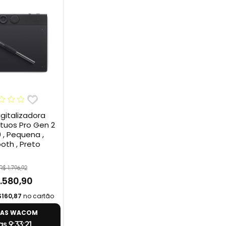
gitalizadora
uos Pro Gen 2
 , Pequena ,
oth , Preto
R$ 1.796,92
1.580,90
$160,87
no cartão
TAS WACOM
as 9:33:20