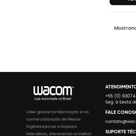
Mostrand
ATENDIMENT
+55 (11) 9307
Seg. à Sexta d
Líder global na fabricação e na
FALE CONO
comercialização de Mesas
contato@wac
Digitalizadoras e Displays
SUPORTE TÉ
Interativos, oferecendo a melhor