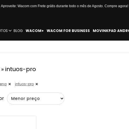
Aproveite: Wacom com Frete grátis durante todo o mês de Agosto. Compre agora!
UTOS
BLOG
WACOM+
WACOM FOR BUSINESS
MOVINKPAD ANDR
» intuos-pro
ena
intuos-pro
or