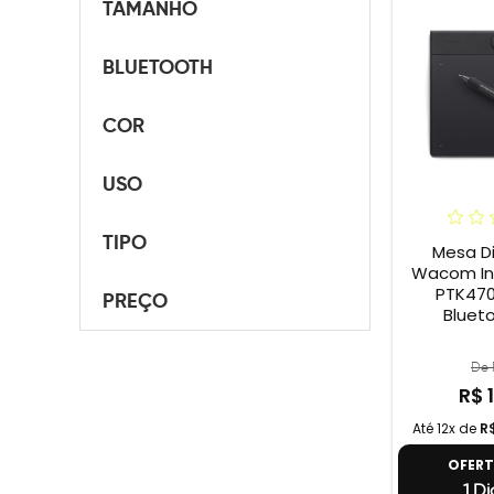
TAMANHO
BLUETOOTH
COR
USO
TIPO
Mesa Di
Wacom Int
PTK470
PREÇO
Blueto
De 
R$ 
Até 12x de
R
OFER
1 Di