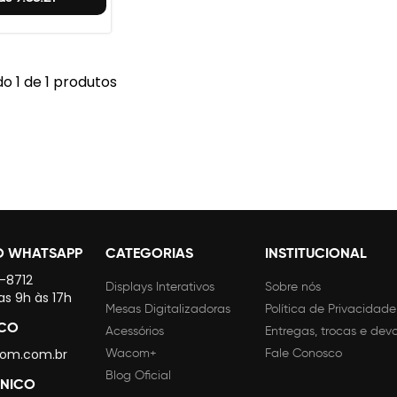
o 1 de 1 produtos
O WHATSAPP
CATEGORIAS
INSTITUCIONAL
4-8712
Displays Interativos
Sobre nós
as 9h às 17h
Mesas Digitalizadoras
Política de Privacidade
SCO
Acessórios
Entregas, trocas e dev
om.com.br
Wacom+
Fale Conosco
Blog Oficial
CNICO