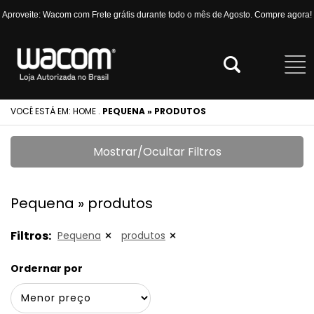
Aproveite: Wacom com Frete grátis durante todo o mês de Agosto. Compre agora!
VOCÊ ESTÁ EM:
HOME
.
PEQUENA » PRODUTOS
Mostrar/Ocultar Filtros
Pequena » produtos
Filtros:
Pequena
produtos
Ordernar por