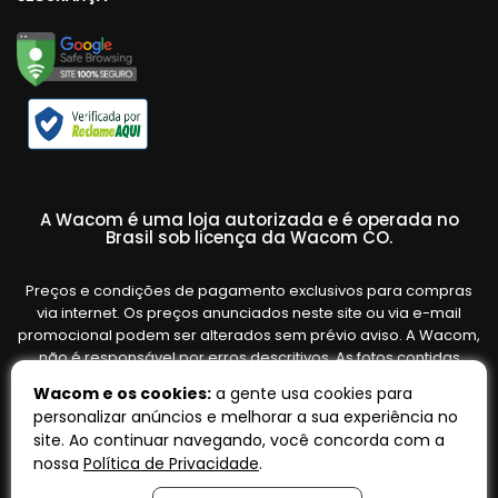
A Wacom é uma loja autorizada e é operada no
Brasil sob licença da Wacom CO.
Preços e condições de pagamento exclusivos para compras
via internet. Os preços anunciados neste site ou via e-mail
promocional podem ser alterados sem prévio aviso. A Wacom,
não é responsável por erros descritivos. As fotos contidas
nesta página são meramente ilustrativas do produto e podem
Wacom e os cookies:
a gente usa cookies para
variar de acordo com o fornecedor/lote do fabricante. Ofertas
personalizar anúncios e melhorar a sua experiência no
válidas até o término de nossos estoques. Vendas sujeitas à
site. Ao continuar navegando, você concorda com a
análise e confirmação de dados.
nossa
Política de Privacidade
.