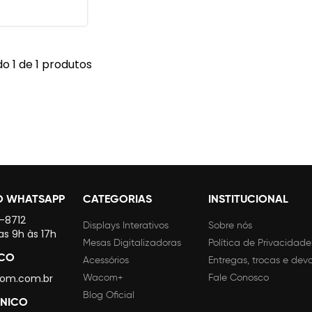
o 1 de 1 produtos
O WHATSAPP
CATEGORIAS
INSTITUCIONAL
4-8712
Displays Interativos
Sobre nós
as 9h às 17h
Mesas Digitalizadoras
Política de Privacidade
SCO
Acessórios
Entregas, trocas e dev
om.com.br
Wacom+
Fale Conosco
Blog Oficial
CNICO