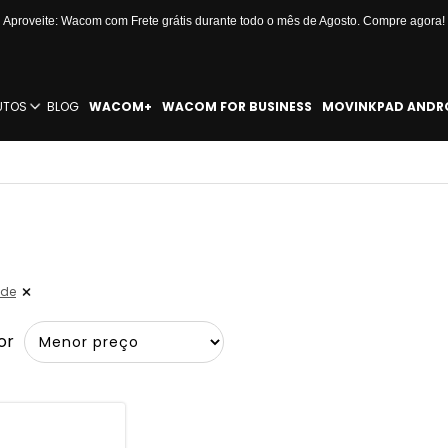
Aproveite: Wacom com Frete grátis durante todo o mês de Agosto. Compre agora!
UTOS
BLOG
WACOM+
WACOM FOR BUSINESS
MOVINKPAD ANDR
nde
or