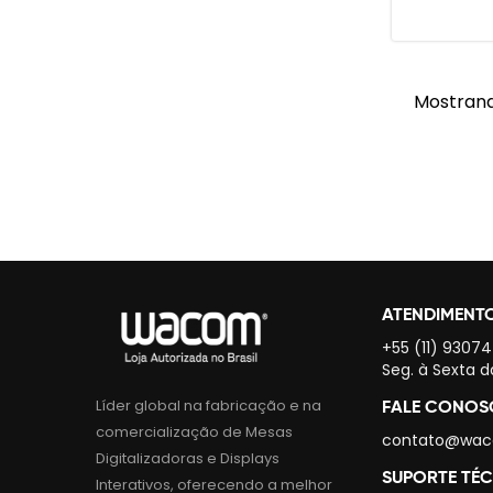
Mostrand
ATENDIMENT
+55 (11) 9307
Seg. à Sexta d
Líder global na fabricação e na
FALE CONO
comercialização de Mesas
contato@wac
Digitalizadoras e Displays
SUPORTE TÉ
Interativos, oferecendo a melhor