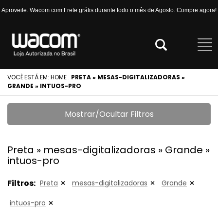
Aproveite: Wacom com Frete grátis durante todo o mês de Agosto. Compre agora!
VOCÊ ESTÁ EM:
HOME
.
PRETA » MESAS-DIGITALIZADORAS »
GRANDE » INTUOS-PRO
Mostrar/Ocultar Filtros
Preta » mesas-digitalizadoras » Grande »
intuos-pro
Filtros:
Preta
mesas-digitalizadoras
Grande
intuos-pro