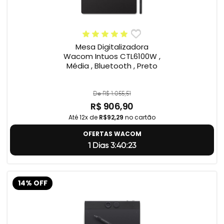
Mesa Digitalizadora
Wacom Intuos CTL6100W ,
Média , Bluetooth , Preto
De R$ 1.055,51
R$ 906,90
Até 12x de
R$92,29
no cartão
OFERTAS WACOM
1 Dias 3:40:23
14% OFF