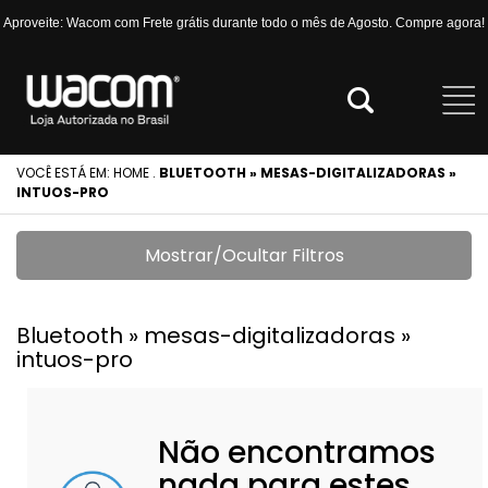
Aproveite: Wacom com Frete grátis durante todo o mês de Agosto. Compre agora!
VOCÊ ESTÁ EM:
HOME
.
BLUETOOTH » MESAS-DIGITALIZADORAS »
INTUOS-PRO
Mostrar/Ocultar Filtros
Bluetooth » mesas-digitalizadoras »
intuos-pro
Não encontramos
nada para estes