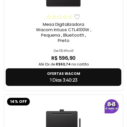
Mesa Digitalizadora
Wacom Intuos CTL4100W ,
Pequena , Bluetooth ,
Preto
De R$ 694,45
R$ 596,90
Até 12x de
R$60,74
no cartão
OFERTAS WACOM
1 Dias 3:40:23
14% OFF