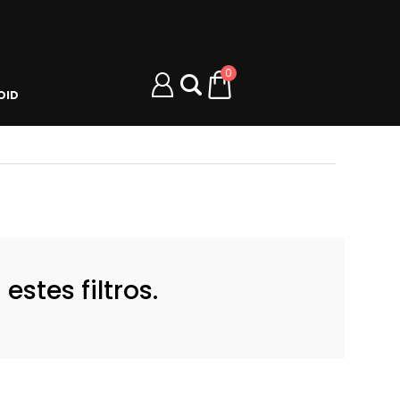
0
OID
stes filtros.