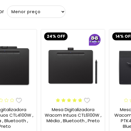
or
24% OFF
14% OF
gitalizadora
Mesa Digitalizadora
Mesa 
uos CTL4100W ,
Wacom Intuos CTL6100W ,
Wacom 
, Bluetooth ,
Média , Bluetooth , Preto
PTK4
Preto
Blu