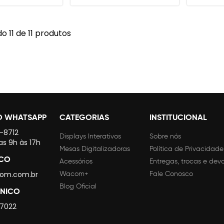
 11 de 11 produtos
O WHATSAPP
CATEGORIAS
INSTITUCIONAL
4-8712
Displays Interativos
Sobre nós
as 9h às 17h
Mesas Digitalizadoras
Política de Privacidade
SCO
Acessórios
Entregas, trocas e dev
om.com.br
Wacom+
Fale Conosco
Blog Oficial
CNICO
 7022