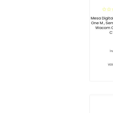
Mesa Digit
One M , Sem 
Wacom On
C
In
VER