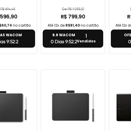
R$ 694,45
De R$ 1.055,51
 596,90
R$ 799,90
R
$60,74
no cartão
Até 12x de
R$81,40
no cartão
Até 12x 
1
TAS WACOM
8.8 WACOM
OF
Vendidos
as 9:52:1
0 Dias 9:52:1
0