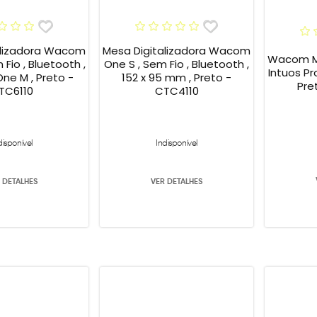
alizadora Wacom
Mesa Digitalizadora Wacom
Wacom Me
Fio , Bluetooth ,
One S , Sem Fio , Bluetooth ,
Intuos Pr
e M , Preto -
152 x 95 mm , Preto -
Pre
TC6110
CTC4110
disponível
Indisponível
 DETALHES
VER DETALHES