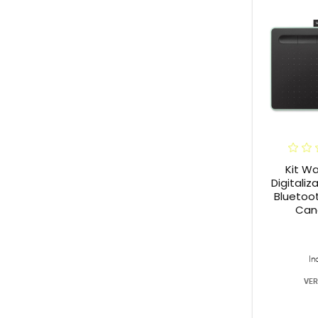
Kit W
Digitali
Bluetoo
Can
In
VER