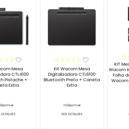
KIT Me
acom Mesa
Kit Wacom Mesa
Wacom In
zadora CTL4100
Digitalizadora CTL6100
Folha d
th Pistache +
Bluetooth Preto + Caneta
Wacom P
eta Extra
Extra
disponível
Indisponível
 DETALHES
VER DETALHES