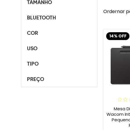
TAMANHO
Ordernar p
BLUETOOTH
COR
14% OFF
USO
TIPO
PREÇO
Mesa Di
Wacom Int
Pequena 