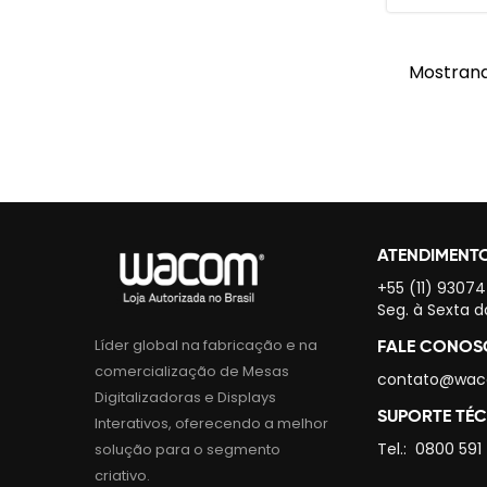
Mostrando
ATENDIMENT
+55 (11) 9307
Seg. à Sexta d
Líder global na fabricação e na
FALE CONO
comercialização de Mesas
contato@wac
Digitalizadoras e Displays
SUPORTE TÉ
Interativos, oferecendo a melhor
Tel.:
0800 591
solução para o segmento
criativo.