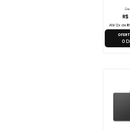
De 
R$
Até 12x de
R
OFER
0 Di