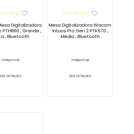
sa Digitalizadora
Mesa Digitalizadora Wacom
o PTH860 , Grande ,
Intuos Pro Gen 2 PTK670 ,
ta , Bluetooth
Média , Bluetooth
Indisponível
Indisponível
VER DETALHES
VER DETALHES