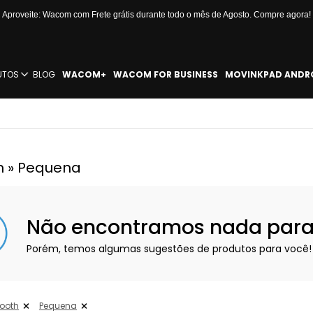
Aproveite: Wacom com Frete grátis durante todo o mês de Agosto. Compre agora!
UTOS
BLOG
WACOM+
WACOM FOR BUSINESS
MOVINKPAD ANDR
h » Pequena
Não encontramos nada para e
Porém, temos algumas sugestões de produtos para você!
tooth
Pequena