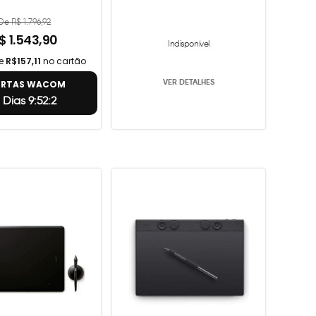
De R$ 1.796,92
$ 1.543,90
Indisponível
de
R$157,11
no cartão
VER DETALHES
ERTAS WACOM
 Dias 9:52:1