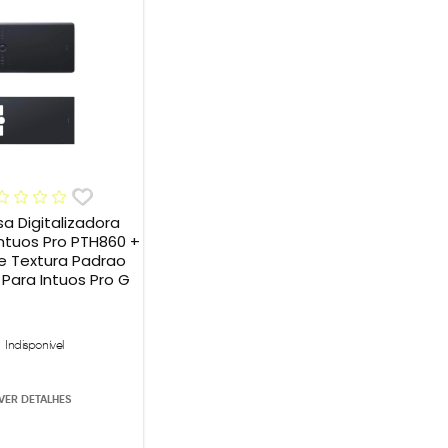
sa Digitalizadora
tuos Pro PTH860 +
e Textura Padrao
ara Intuos Pro G
Indisponível
VER DETALHES