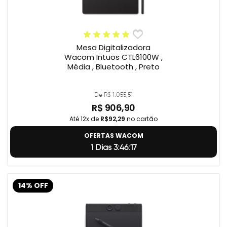
Mesa Digitalizadora
Wacom Intuos CTL6100W ,
Média , Bluetooth , Preto
De R$ 1.055,51
R$ 906,90
Até 12x de
R$92,29
no cartão
OFERTAS WACOM
1 Dias 3:46:17
14% OFF