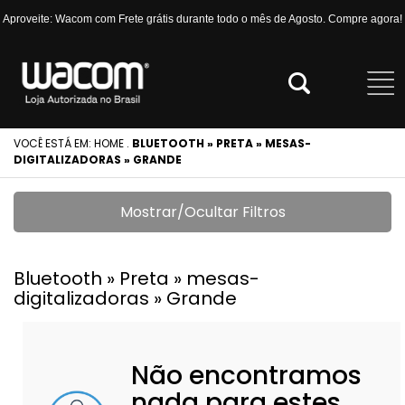
Aproveite: Wacom com Frete grátis durante todo o mês de Agosto. Compre agora!
VOCÊ ESTÁ EM:
HOME
.
BLUETOOTH » PRETA » MESAS-
DIGITALIZADORAS » GRANDE
Mostrar/Ocultar Filtros
Bluetooth » Preta » mesas-
digitalizadoras » Grande
Não encontramos
nada para estes