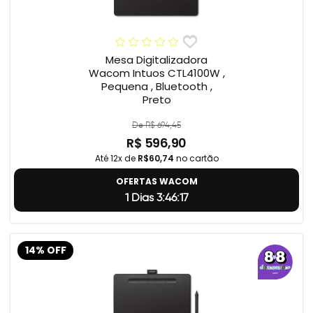
Mesa Digitalizadora
Wacom Intuos CTL4100W ,
Pequena , Bluetooth ,
Preto
De R$ 694,45
R$ 596,90
Até 12x de
R$60,74
no cartão
OFERTAS WACOM
1 Dias 3:46:17
14% OFF