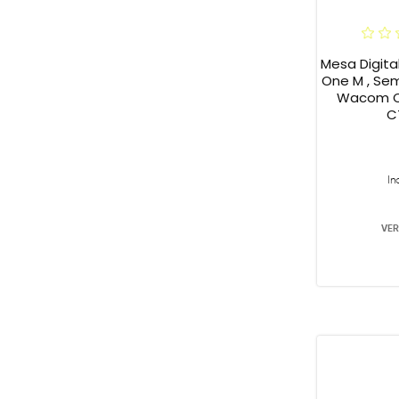
Mesa Digit
One M , Sem 
Wacom On
C
In
VER