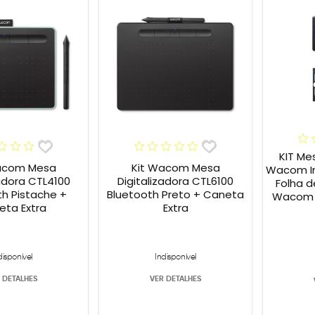
KIT Me
acom Mesa
Kit Wacom Mesa
Wacom In
zadora CTL4100
Digitalizadora CTL6100
Folha d
th Pistache +
Bluetooth Preto + Caneta
Wacom P
eta Extra
Extra
disponível
Indisponível
 DETALHES
VER DETALHES