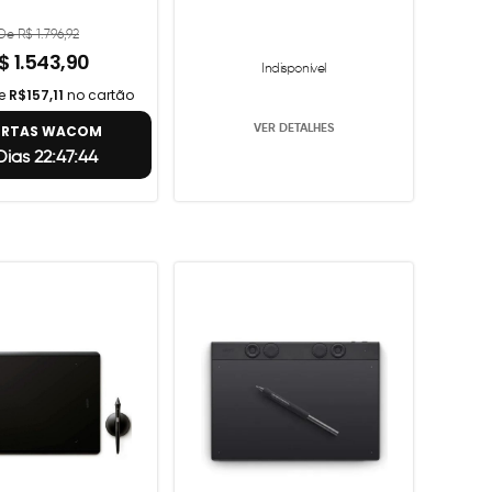
De R$ 1.796,92
$ 1.543,90
Indisponível
de
R$157,11
no cartão
VER DETALHES
ERTAS WACOM
Dias 22:47:43