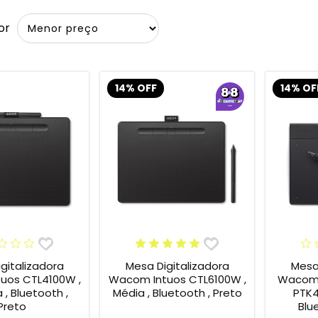
or
14% OFF
14% OF
gitalizadora
Mesa Digitalizadora
Mesa 
uos CTL4100W ,
Wacom Intuos CTL6100W ,
Wacom 
, Bluetooth ,
Média , Bluetooth , Preto
PTK4
Preto
Blu