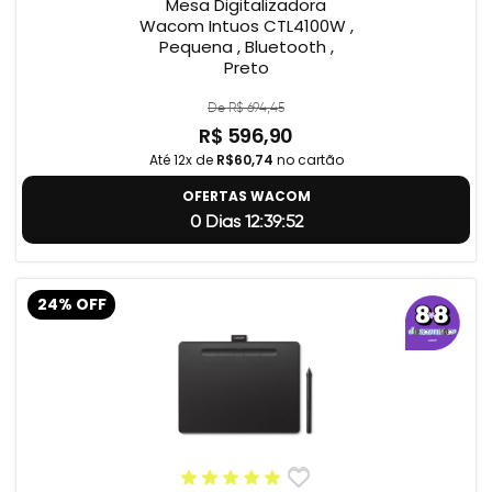
Mesa Digitalizadora
Wacom Intuos CTL4100W ,
Pequena , Bluetooth ,
Preto
De R$ 694,45
R$ 596,90
Até 12x de
R$60,74
no cartão
OFERTAS WACOM
0 Dias 12:39:51
24% OFF