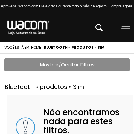
Aproveite: Wacom com Frete grátis durante todo o mês de Agosto. Compre agora!
VOCÊ ESTÁ EM:
HOME
.
BLUETOOTH » PRODUTOS » SIM
Mostrar/Ocultar Filtros
Bluetooth » produtos » Sim
Não encontramos
nada para estes
filtros.