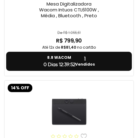
Mesa Digitalizadora
Wacom Intuos CTL6100W ,
Média , Bluetooth , Preto
De R$ 1.055,51
R$ 799,90
Até 12x de
R$81,40
no cartão
1
8.8 WACOM
Vendidos
0 Dias 12:39:51
14% OFF