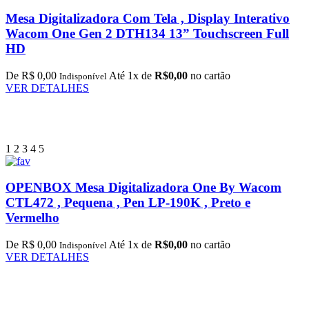
Mesa Digitalizadora Com Tela , Display Interativo
Wacom One Gen 2 DTH134 13” Touchscreen Full
HD
De R$ 0,00
Até 1x de
R$0,00
no cartão
Indisponível
VER DETALHES
1
2
3
4
5
OPENBOX Mesa Digitalizadora One By Wacom
CTL472 , Pequena , Pen LP-190K , Preto e
Vermelho
De R$ 0,00
Até 1x de
R$0,00
no cartão
Indisponível
VER DETALHES