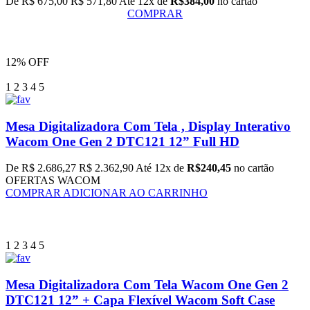
De R$ 675,00
R$ 571,80
Até 12x de
R$384,00
no cartão
COMPRAR
12% OFF
1
2
3
4
5
Mesa Digitalizadora Com Tela , Display Interativo
Wacom One Gen 2 DTC121 12” Full HD
De R$ 2.686,27
R$ 2.362,90
Até 12x de
R$240,45
no cartão
OFERTAS WACOM
COMPRAR
ADICIONAR AO CARRINHO
1
2
3
4
5
Mesa Digitalizadora Com Tela Wacom One Gen 2
DTC121 12” + Capa Flexível Wacom Soft Case