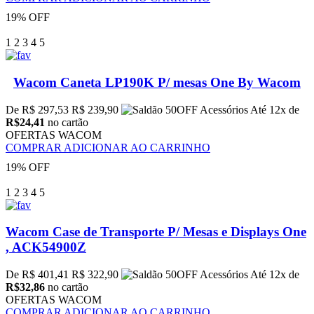
19% OFF
1
2
3
4
5
Wacom Caneta LP190K P/ mesas One By Wacom
De R$ 297,53
R$ 239,90
Até 12x de
R$24,41
no cartão
OFERTAS WACOM
COMPRAR
ADICIONAR AO CARRINHO
19% OFF
1
2
3
4
5
Wacom Case de Transporte P/ Mesas e Displays One
, ACK54900Z
De R$ 401,41
R$ 322,90
Até 12x de
R$32,86
no cartão
OFERTAS WACOM
COMPRAR
ADICIONAR AO CARRINHO