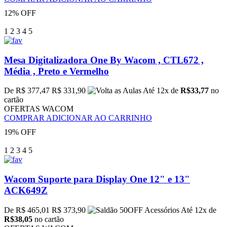
12% OFF
1
2
3
4
5
Mesa Digitalizadora One By Wacom , CTL672 ,
Média , Preto e Vermelho
De R$ 377,47
R$ 331,90
Até 12x de
R$33,77
no
cartão
OFERTAS WACOM
COMPRAR
ADICIONAR AO CARRINHO
19% OFF
1
2
3
4
5
Wacom Suporte para Display One 12" e 13"
ACK649Z
De R$ 465,01
R$ 373,90
Até 12x de
R$38,05
no cartão