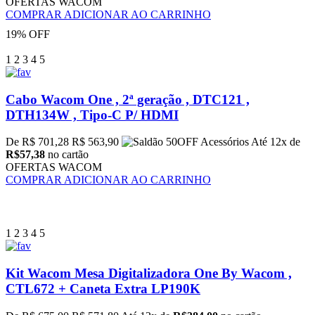
OFERTAS WACOM
COMPRAR
ADICIONAR AO CARRINHO
19% OFF
1
2
3
4
5
Cabo Wacom One , 2ª geração , DTC121 ,
DTH134W , Tipo-C P/ HDMI
De R$ 701,28
R$ 563,90
Até 12x de
R$57,38
no cartão
OFERTAS WACOM
COMPRAR
ADICIONAR AO CARRINHO
1
2
3
4
5
Kit Wacom Mesa Digitalizadora One By Wacom ,
CTL672 + Caneta Extra LP190K