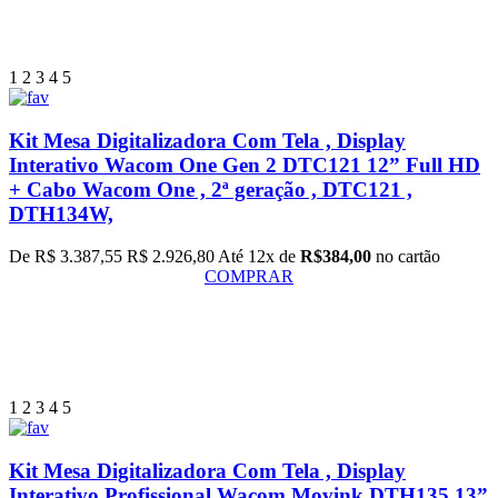
1
2
3
4
5
Kit Mesa Digitalizadora Com Tela , Display
Interativo Wacom One Gen 2 DTC121 12” Full HD
+ Cabo Wacom One , 2ª geração , DTC121 ,
DTH134W,
De R$ 3.387,55
R$ 2.926,80
Até 12x de
R$384,00
no cartão
COMPRAR
1
2
3
4
5
Kit Mesa Digitalizadora Com Tela , Display
Interativo Profissional Wacom Movink DTH135 13”