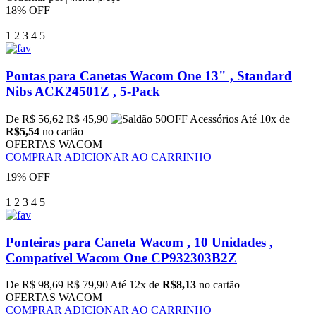
18% OFF
1
2
3
4
5
Pontas para Canetas Wacom One 13" , Standard
Nibs ACK24501Z , 5-Pack
De R$ 56,62
R$ 45,90
Até 10x de
R$5,54
no cartão
OFERTAS WACOM
COMPRAR
ADICIONAR AO CARRINHO
19% OFF
1
2
3
4
5
Ponteiras para Caneta Wacom , 10 Unidades ,
Compatível Wacom One CP932303B2Z
De R$ 98,69
R$ 79,90
Até 12x de
R$8,13
no cartão
OFERTAS WACOM
COMPRAR
ADICIONAR AO CARRINHO