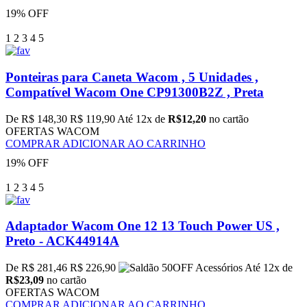
19% OFF
1
2
3
4
5
Ponteiras para Caneta Wacom , 5 Unidades ,
Compatível Wacom One CP91300B2Z , Preta
De R$ 148,30
R$ 119,90
Até 12x de
R$12,20
no cartão
OFERTAS WACOM
COMPRAR
ADICIONAR AO CARRINHO
19% OFF
1
2
3
4
5
Adaptador Wacom One 12 13 Touch Power US ,
Preto - ACK44914A
De R$ 281,46
R$ 226,90
Até 12x de
R$23,09
no cartão
OFERTAS WACOM
COMPRAR
ADICIONAR AO CARRINHO