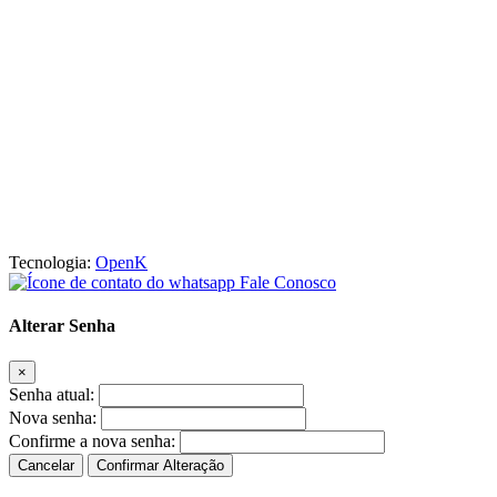
A Wacom é uma loja autorizada e é operada no Brasil sob licença
da Wacom CO.
Preços e condições de pagamento exclusivos para compras via
internet. Os preços anunciados neste site ou via e-mail promocional
podem ser alterados sem prévio aviso. A Wacom, não é responsável
por erros descritivos. As fotos contidas nesta página são meramente
ilustrativas do produto e podem variar de acordo com o
fornecedor/lote do fabricante. Ofertas válidas até o término de
nossos estoques. Vendas sujeitas à análise e confirmação de dados.
Tecnologia:
OpenK
Fale Conosco
Alterar Senha
×
Senha atual:
Nova senha:
Confirme a nova senha:
Cancelar
Confirmar Alteração