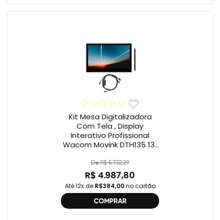
Kit Mesa Digitalizadora
Com Tela , Display
Interativo Profissional
Wacom Movink DTH135 13”
Full HD + Cabo Wacom
One , 2ª geração
De R$ 5.732,29
R$ 4.987,80
Até 12x de
R$384,00
no cartão
COMPRAR