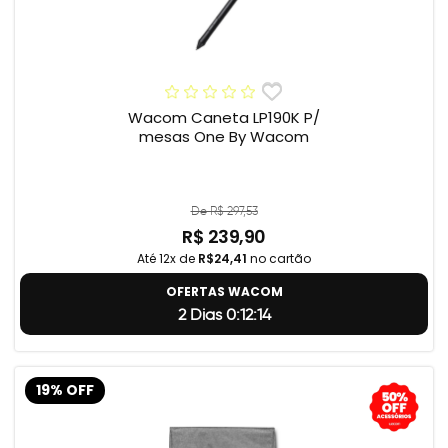
Wacom Caneta LP190K P/
mesas One By Wacom
De R$ 297,53
R$ 239,90
Até 12x de
R$24,41
no cartão
OFERTAS WACOM
2 Dias 0:12:14
19% OFF