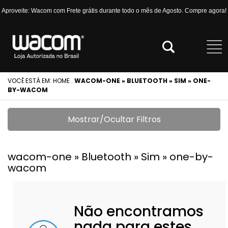
Aproveite: Wacom com Frete grátis durante todo o mês de Agosto. Compre agora!
VOCÊ ESTÁ EM:
HOME
.
WACOM-ONE » BLUETOOTH » SIM » ONE-
BY-WACOM
Mostrar/Ocultar Filtros
wacom-one » Bluetooth » Sim » one-by-
wacom
Não encontramos
nada para estes