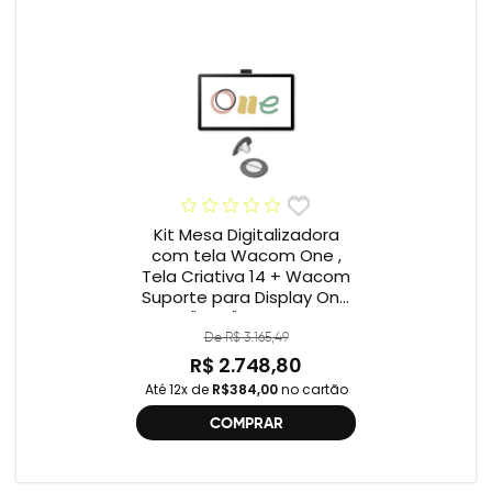
Kit Mesa Digitalizadora
com tela Wacom One ,
Tela Criativa 14 + Wacom
Suporte para Display One
12" e 13" ACK649Z
De R$ 3.165,49
R$ 2.748,80
Até 12x de
R$384,00
no cartão
COMPRAR