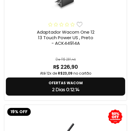
Adaptador Wacom One 12
13 Touch Power US , Preto
- ACK44914A
De R$ 281,46
R$ 226,90
Até 12x de
R$23,09
no cartão
OFERTAS WACOM
2 Dias 0:12:14
19% OFF