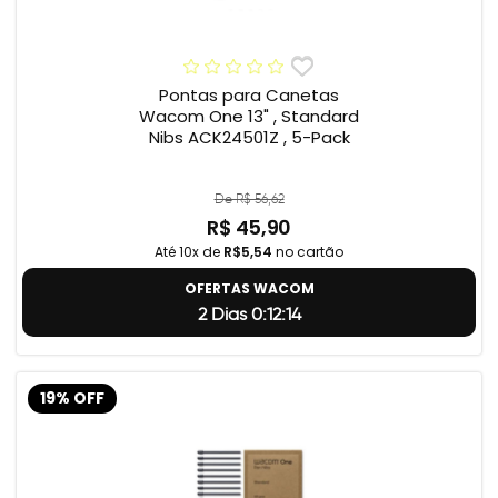
Pontas para Canetas
Wacom One 13" , Standard
Nibs ACK24501Z , 5-Pack
De R$ 56,62
R$ 45,90
Até 10x de
R$5,54
no cartão
OFERTAS WACOM
2 Dias 0:12:14
19% OFF