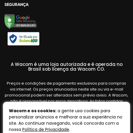
SEGURANÇA
A Wacom é uma loja autorizada e é operada no
Brasil sob licença da Wacom CO.
Preços e condições de pagamento exclusivos para compras
via internet. Os preços anunciados neste site ou via e-mail
promocional podem ser alterados sem prévio aviso. A Wacom,
não é responsável por erros descritivos. As fotos contidas
nesta página são meramente ilustrativas do produto e podem
Wacom e os cookies:
a gente usa cookies para
variar de acordo com o fornecedor/lote do fabricante. Ofertas
personalizar anúncios e melhorar a sua experiência no
válidas até o término de nossos estoques. Vendas sujeitas à
site. Ao continuar navegando, você concorda com a
análise e confirmação de dados.
nossa
Política de Privacidade
.