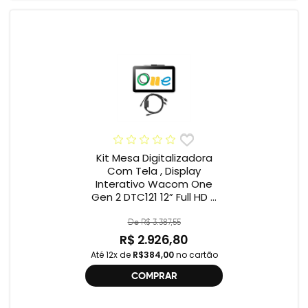
Kit Mesa Digitalizadora
Com Tela , Display
Interativo Wacom One
Gen 2 DTC121 12” Full HD +
Cabo Wacom One , 2ª
geração , DTC121 ,
De R$ 3.387,55
DTH134W,
R$ 2.926,80
Até 12x de
R$384,00
no cartão
COMPRAR