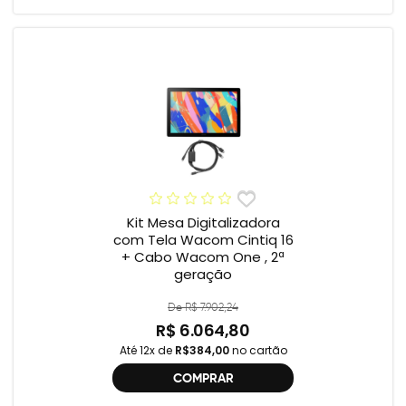
Kit Mesa Digitalizadora
com Tela Wacom Cintiq 16
+ Cabo Wacom One , 2ª
geração
De R$ 7.902,24
R$ 6.064,80
Até 12x de
R$384,00
no cartão
COMPRAR