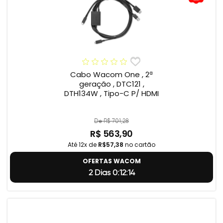
Cabo Wacom One , 2ª
geração , DTC121 ,
DTH134W , Tipo-C P/ HDMI
De R$ 701,28
R$ 563,90
Até 12x de
R$57,38
no cartão
OFERTAS WACOM
2 Dias 0:12:14