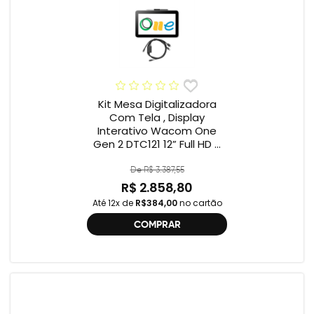
Kit Mesa Digitalizadora
Com Tela , Display
Interativo Wacom One
Gen 2 DTC121 12” Full HD +
Cabo Wacom One , 2ª
geração , DTC121 ,
De R$ 3.387,55
DTH134W,
R$ 2.858,80
Até 12x de
R$384,00
no cartão
COMPRAR