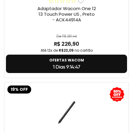
Adaptador Wacom One 12
13 Touch Power US , Preto
- ACK44914A
De R$ 281,46
R$ 226,90
Até 12x de
R$23,09
no cartão
OFERTAS WACOM
1 Dias 9:14:46
19% OFF