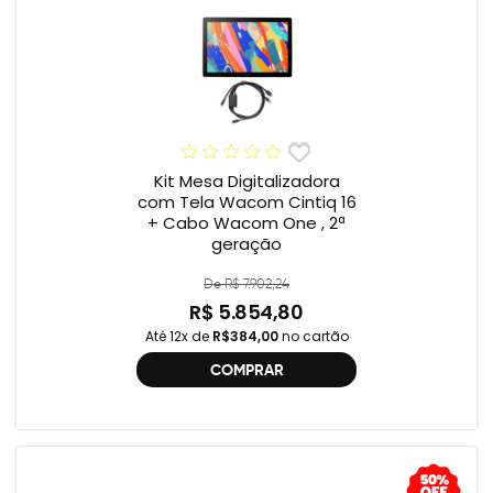
Kit Mesa Digitalizadora
com Tela Wacom Cintiq 16
+ Cabo Wacom One , 2ª
geração
De R$ 7.902,24
R$ 5.854,80
Até 12x de
R$384,00
no cartão
COMPRAR