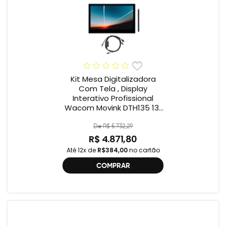
Kit Mesa Digitalizadora
Com Tela , Display
Interativo Profissional
Wacom Movink DTH135 13”
Full HD + Cabo Wacom
One , 2ª geração
De R$ 5.732,29
R$ 4.871,80
Até 12x de
R$384,00
no cartão
COMPRAR