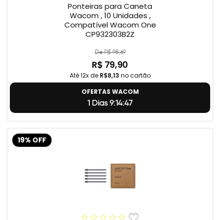
Ponteiras para Caneta
Wacom , 10 Unidades ,
Compatível Wacom One
CP932303B2Z
De R$ 98,69
R$ 79,90
Até 12x de
R$8,13
no cartão
OFERTAS WACOM
1 Dias 9:14:46
19% OFF