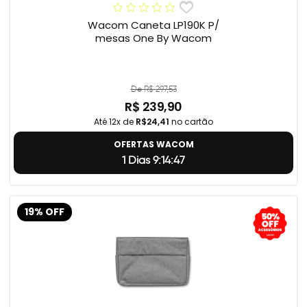
Wacom Caneta LP190K P/
mesas One By Wacom
De R$ 297,53
R$ 239,90
Até 12x de
R$24,41
no cartão
OFERTAS WACOM
1 Dias 9:14:46
19% OFF