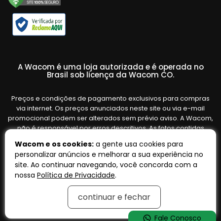
A Wacom é uma loja autorizada e é operada no
Brasil sob licença da Wacom CO.
Preços e condições de pagamento exclusivos para compras
via internet. Os preços anunciados neste site ou via e-mail
promocional podem ser alterados sem prévio aviso. A Wacom,
não é responsável por erros descritivos. As fotos contidas
nesta página são meramente ilustrativas do produto e podem
Wacom e os cookies:
a gente usa cookies para
variar de acordo com o fornecedor/lote do fabricante. Ofertas
personalizar anúncios e melhorar a sua experiência no
válidas até o término de nossos estoques. Vendas sujeitas à
site. Ao continuar navegando, você concorda com a
análise e confirmação de dados.
nossa
Política de Privacidade
.
continuar e fechar
Tecnologia:
OpenK
Fale Conosco