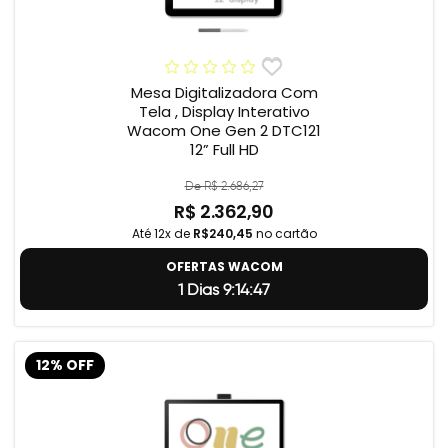
Mesa Digitalizadora Com
Tela , Display Interativo
Wacom One Gen 2 DTC121
12” Full HD
De R$ 2.686,27
R$ 2.362,90
Até 12x de
R$240,45
no cartão
OFERTAS WACOM
1 Dias 9:14:46
12% OFF