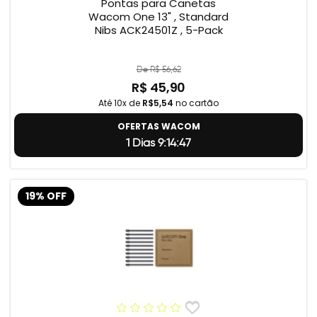
Pontas para Canetas
Wacom One 13" , Standard
Nibs ACK24501Z , 5-Pack
De R$ 56,62
R$ 45,90
Até 10x de
R$5,54
no cartão
OFERTAS WACOM
1 Dias 9:14:46
19% OFF