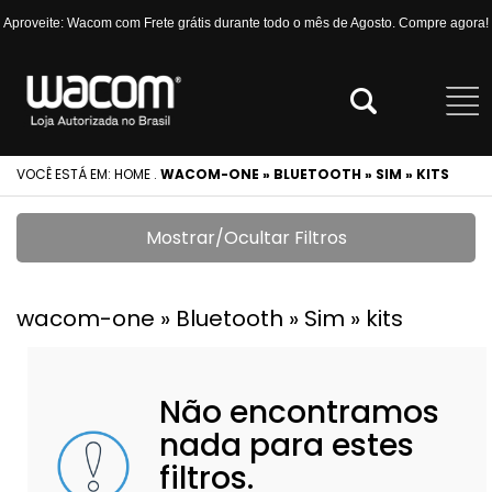
Aproveite: Wacom com Frete grátis durante todo o mês de Agosto. Compre agora!
VOCÊ ESTÁ EM:
HOME
.
WACOM-ONE » BLUETOOTH » SIM » KITS
Mostrar/Ocultar Filtros
wacom-one » Bluetooth » Sim » kits
Não encontramos
nada para estes
filtros.