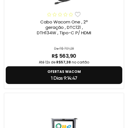
Cabo Wacom One , 2ª
geração , DTC121 ,
DTH134W , Tipo-C P/ HDMI
De R$ 701,28
R$ 563,90
Até 12x de
R$57,38
no cartão
OFERTAS WACOM
1 Dias 9:14:46