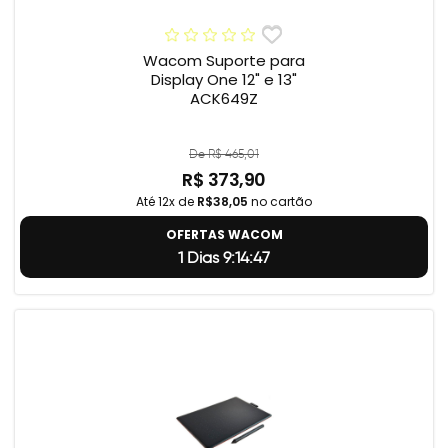
Wacom Suporte para
Display One 12" e 13"
ACK649Z
De R$ 465,01
R$ 373,90
Até 12x de
R$38,05
no cartão
OFERTAS WACOM
1 Dias 9:14:46