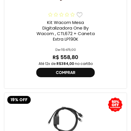
Kit Wacom Mesa
Digitalizadora One By
Wacom , CTL672 + Caneta
Extra LP190K
De R$ 675,00
R$ 558,80
Até 12x de
R$384,00
no cartão
COMPRAR
19% OFF