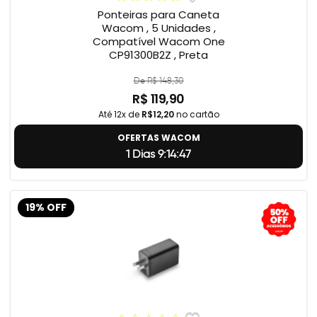
Ponteiras para Caneta
Wacom , 5 Unidades ,
Compatível Wacom One
CP91300B2Z , Preta
De R$ 148,30
R$ 119,90
Até 12x de
R$12,20
no cartão
OFERTAS WACOM
1 Dias 9:14:46
19% OFF