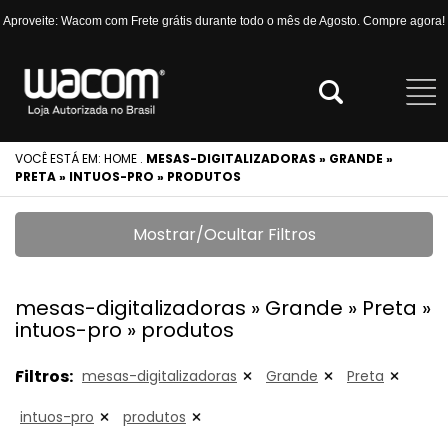
Aproveite: Wacom com Frete grátis durante todo o mês de Agosto. Compre agora!
VOCÊ ESTÁ EM:
HOME
.
MESAS-DIGITALIZADORAS » GRANDE »
PRETA » INTUOS-PRO » PRODUTOS
Mostrar/Ocultar Filtros
mesas-digitalizadoras » Grande » Preta »
intuos-pro » produtos
Filtros:
mesas-digitalizadoras
Grande
Preta
intuos-pro
produtos