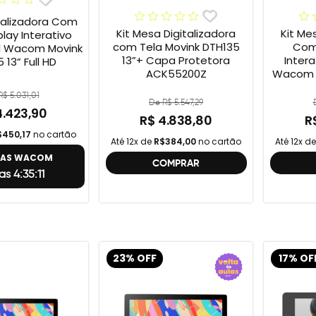
talizadora Com
Kit Mesa Digitalizadora
Kit Me
play Interativo
com Tela Movink DTH135
Com 
al Wacom Movink
13”+ Capa Protetora
Intera
 13” Full HD
ACK55200Z
Wacom M
Full 
$ 5.031,01
One
De R$ 5.547,29
4.423,90
R$ 4.838,80
R
$450,17
no cartão
Até 12x de
R$384,00
no cartão
Até 12x d
TAS WACOM
COMPRAR
as 4:35:10
23% OFF
17% OF