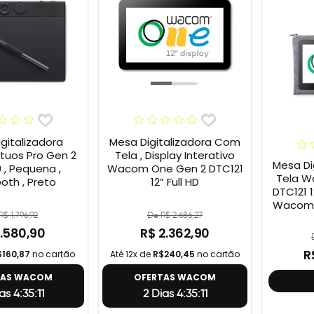
gitalizadora
Mesa Digitalizadora Com
uos Pro Gen 2
Tela , Display Interativo
Mesa Di
 , Pequena ,
Wacom One Gen 2 DTC121
Tela W
oth , Preto
12” Full HD
DTC121 12” + Capa
Wacom 
R$ 1.796,92
De R$ 2.686,27
1.580,90
R$ 2.362,90
R
$160,87
no cartão
Até 12x de
R$240,45
no cartão
TAS WACOM
OFERTAS WACOM
as 4:35:10
2 Dias 4:35:10