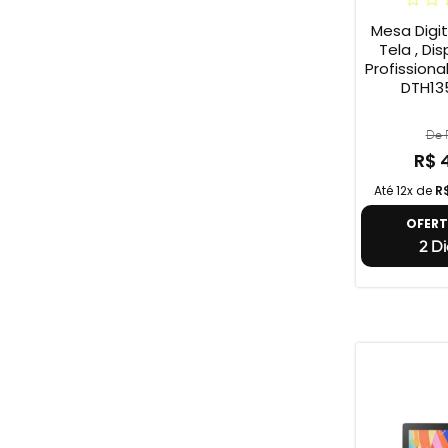
Mesa Digi
Tela , Dis
Profission
DTH135
De R
R$ 
Até 12x de
R
OFER
2 Di