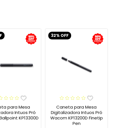
F
32% OFF
ta para Mesa
Caneta para Mesa
izadora Intuos Pró
Digitalizadora Intuos Pró
allpoint KP13300D
Wacom KP13200D Finetip
Pen