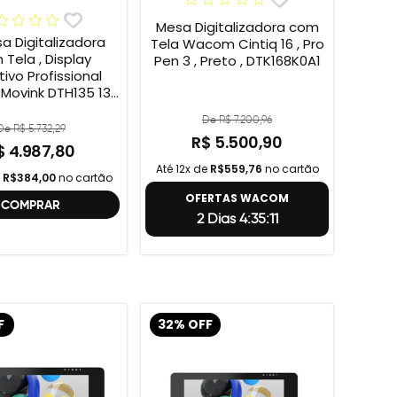
Mesa Digitalizadora com
sa Digitalizadora
Tela Wacom Cintiq 16 , Pro
Tela , Display
Pen 3 , Preto , DTK168K0A1
tivo Profissional
ovink DTH135 13”
HD + Cabo Wacom
De R$ 7.200,96
 , 2ª geração
De R$ 5.732,29
R$ 5.500,90
$ 4.987,80
Até 12x de
R$559,76
no cartão
e
R$384,00
no cartão
OFERTAS WACOM
COMPRAR
2 Dias 4:35:10
F
32% OFF