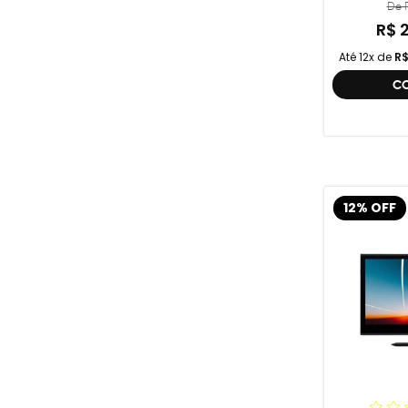
De R
R$ 
Até 12x de
R$
C
12% OFF