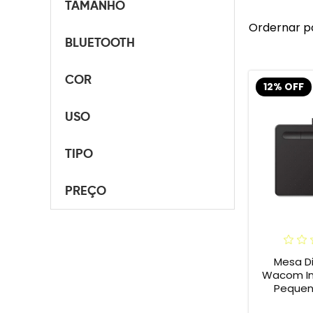
TAMANHO
Ordernar p
BLUETOOTH
COR
12% OFF
USO
TIPO
PREÇO
Mesa Di
Wacom In
Pequena