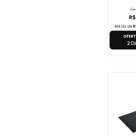
De 
R$
Até 12x de
R
OFER
2 Di