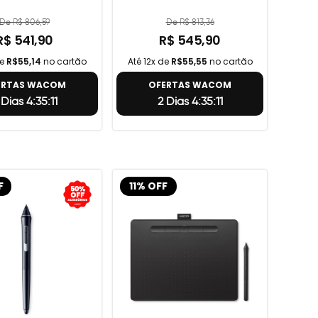
De R$ 806,59
De R$ 813,36
R$ 541,90
R$ 545,90
de
R$55,14
no cartão
Até 12x de
R$55,55
no cartão
ERTAS WACOM
OFERTAS WACOM
Dias 4:35:10
2 Dias 4:35:10
F
11% OFF