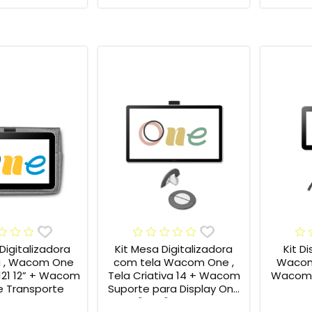
Digitalizadora
Kit Mesa Digitalizadora
Kit D
 , Wacom One
com tela Wacom One ,
Wacom
121 12” + Wacom
Tela Criativa 14 + Wacom
Wacom 
 Transporte
Suporte para Display One
12" e 13" ACK649Z