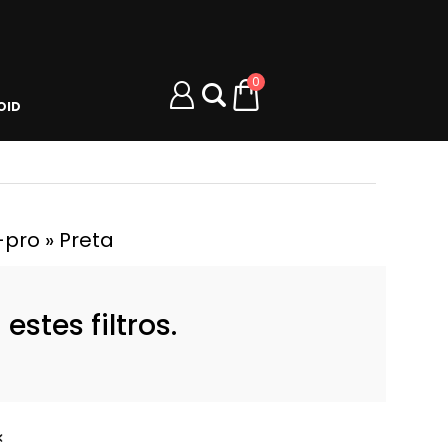
0
OID
-pro » Preta
stes filtros.