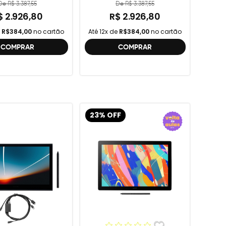
geração , DTC121 ,
De R$ 3.387,55
De R$ 3.387,55
DTH134W,
$ 2.926,80
R$ 2.926,80
e
R$384,00
no cartão
Até 12x de
R$384,00
no cartão
COMPRAR
COMPRAR
23% OFF