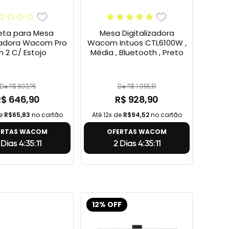
ta para Mesa
Mesa Digitalizadora
izadora Wacom Pro
Wacom Intuos CTL6100W ,
n 2 C/ Estojo
Média , Bluetooth , Preto
De R$ 803,95
De R$ 1.055,51
R$ 646,90
R$ 928,90
de
R$65,83
no cartão
Até 12x de
R$94,52
no cartão
ERTAS WACOM
OFERTAS WACOM
Dias 4:35:10
2 Dias 4:35:10
12% OFF