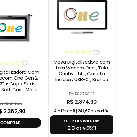
Mesa Digitalizadora com
tela Wacom One , Tela
gitalizadora Com
Criativa 14" , Caneta
acom One Gen 2
Inclusa , USB-C , Branco
 Flexível
Soft Case Médio
De R$ 2.700,48
R$ 2.374,90
De R$ 2.735,75
$ 2.362,90
Até 12x de
R$241,67
no cartão
OFERTAS WACOM
COMPRAR
2 Dias 4:35:10