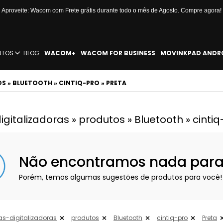
Aproveite: Wacom com Frete grátis durante todo o mês de Agosto. Compre agora!
UTOS
BLOG
WACOM+
WACOM FOR BUSINESS
MOVINKPAD ANDR
S » BLUETOOTH » CINTIQ-PRO » PRETA
italizadoras » produtos » Bluetooth » cintiq
Não encontramos nada para e
Porém, temos algumas sugestões de produtos para você!
s-digitalizadoras
produtos
Bluetooth
cintiq-pro
Preta