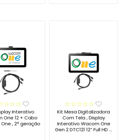
isplay Interativo
Kit Mesa Digitalizadora
 One 12 + Cabo
Com Tela , Display
One , 2ª geração
Interativo Wacom One
Gen 2 DTC121 12” Full HD +
Cabo Wacom One , 2ª