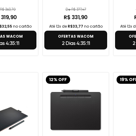
R$ 363,70
De R$ 377,47
 319,90
R$ 331,90
$32,55
no cartão
Até 12x de
R$33,77
no cartão
Até 12x 
TAS WACOM
OFERTAS WACOM
OF
as 4:35:10
2 Dias 4:35:10
2 
12% OFF
19% OF