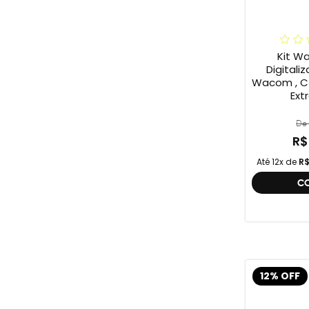
Kit W
Digitali
Wacom , C
Ext
De 
R$
Até 12x de
R$
C
12% OFF