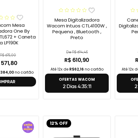
Mesa Digitalizadora
Cane
acom Mesa
Wacom Intuos CTL4100W ,
Digital
zadora One By
Pequena , Bluetooth ,
Pe
TL672 + Caneta
Preto
ra LP190K
De R$ 694,45
R$ 675,00
R$ 610,90
 571,80
Até 12x de
R$62,16
no cartão
Até 12x 
384,00
no cartão
OFERTAS WACOM
OF
OMPRAR
2 Dias 4:35:10
2 
12% OFF