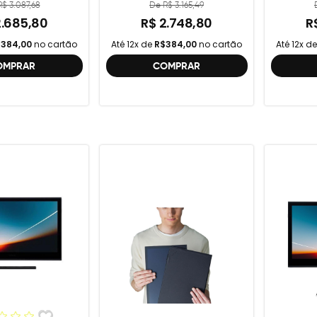
$ 3.087,68
De R$ 3.165,49
2.685,80
R$ 2.748,80
R
384,00
no cartão
Até 12x de
R$384,00
no cartão
Até 12x d
OMPRAR
COMPRAR