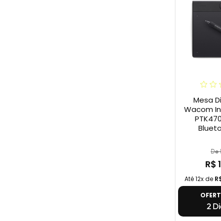
Mesa Di
Wacom Int
PTK470
Blueto
De 
R$ 
Até 12x de
R
OFER
2 Di