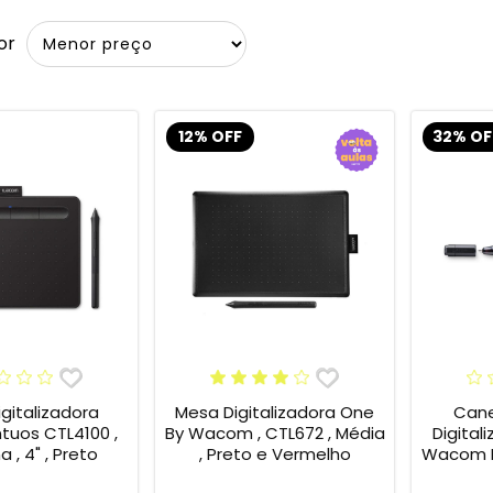
or
12% OFF
32% OF
gitalizadora
Mesa Digitalizadora One
Cane
tuos CTL4100 ,
By Wacom , CTL672 , Média
Digital
 , 4" , Preto
, Preto e Vermelho
Wacom B