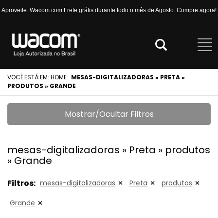
Aproveite: Wacom com Frete grátis durante todo o mês de Agosto. Compre agora!
VOCÊ ESTÁ EM:
HOME
.
MESAS-DIGITALIZADORAS » PRETA »
PRODUTOS » GRANDE
Mostrar/Ocultar Filtros
mesas-digitalizadoras » Preta » produtos
» Grande
Filtros:
mesas-digitalizadoras
Preta
produtos
Grande